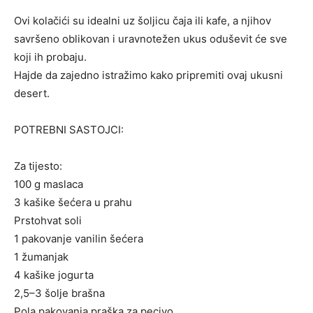
Ovi kolačići su idealni uz šoljicu čaja ili kafe, a njihov
savršeno oblikovan i uravnotežen ukus oduševit će sve
koji ih probaju.
Hajde da zajedno istražimo kako pripremiti ovaj ukusni
desert.
POTREBNI SASTOJCI:
Za tijesto:
100 g maslaca
3 kašike šećera u prahu
Prstohvat soli
1 pakovanje vanilin šećera
1 žumanjak
4 kašike jogurta
2,5–3 šolje brašna
Pola pakovanja praška za pecivo