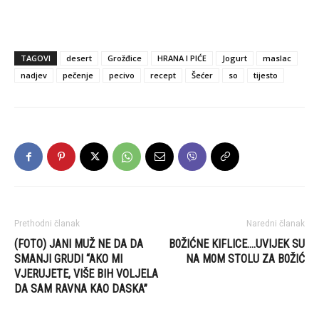
TAGOVI
desert
Grožđice
HRANA I PIĆE
Jogurt
maslac
nadjev
pečenje
pecivo
recept
Šećer
so
tijesto
Prethodni članak
Naredni članak
(FOTO) JANI MUŽ NE DA DA
B0ŽIĆNE KIFLICE….UVIJEK SU
SMANJI GRUDI “AKO MI
NA M0M STOLU ZA B0ŽIĆ
VJERUJETE, VIŠE BIH VOLJELA
DA SAM RAVNA KAO DASKA”