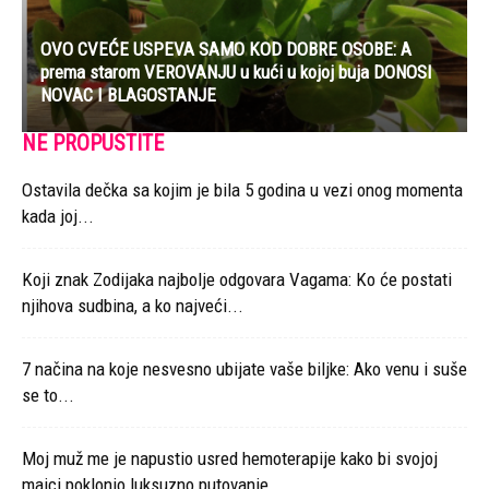
OVO CVEĆE USPEVA SAMO KOD DOBRE OSOBE: A
prema starom VEROVANJU u kući u kojoj buja DONOSI
NOVAC I BLAGOSTANJE
NE PROPUSTITE
Ostavila dečka sa kojim je bila 5 godina u vezi onog momenta
kada joj...
Koji znak Zodijaka najbolje odgovara Vagama: Ko će postati
njihova sudbina, a ko najveći...
7 načina na koje nesvesno ubijate vaše biljke: Ako venu i suše
se to...
Moj muž me je napustio usred hemoterapije kako bi svojoj
majci poklonio luksuzno putovanje...