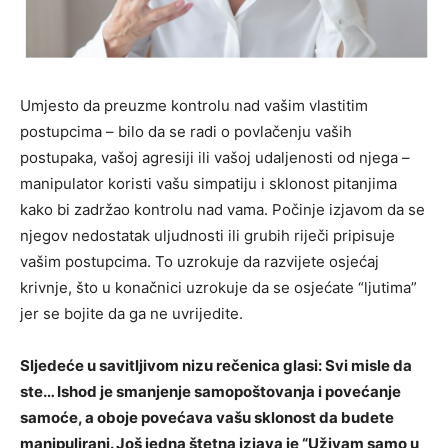
Umjesto da preuzme kontrolu nad vašim vlastitim
postupcima – bilo da se radi o povlačenju vaših
postupaka, vašoj agresiji ili vašoj udaljenosti od njega –
manipulator koristi vašu simpatiju i sklonost pitanjima
kako bi zadržao kontrolu nad vama. Počinje izjavom da se
njegov nedostatak uljudnosti ili grubih riječi pripisuje
vašim postupcima. To uzrokuje da razvijete osjećaj
krivnje, što u konačnici uzrokuje da se osjećate “ljutima”
jer se bojite da ga ne uvrijedite.
Sljedeće u savitljivom nizu rečenica glasi: Svi misle da
ste… Ishod je smanjenje samopoštovanja i povećanje
samoće, a oboje povećava vašu sklonost da budete
manipulirani. Još jedna štetna izjava je “Uživam samo u