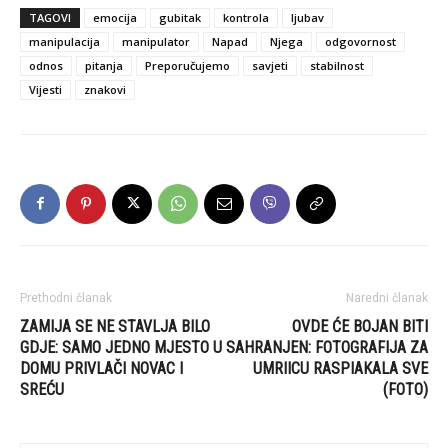
TAGOVI
emocija
gubitak
kontrola
ljubav
manipulacija
manipulator
Napad
Njega
odgovornost
odnos
pitanja
Preporučujemo
savjeti
stabilnost
Vijesti
znakovi
Prethodni članak
Naredni članak
ZAMIJA SE NE STAVLJA BILO
OVDE ĆE BOJAN BITI
GDJE: SAMO JEDNO MJESTO U
SAHRANJEN: FOTOGRAFIJA ZA
DOMU PRIVLAČI NOVAC I
UMRIICU RASPIAKALA SVE
SREĆU
(FOTO)