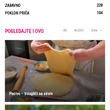
228
ZABAVNO
104
POKLON PRIČA
POGLEDAJTE I OVO
All
AUDIO
Više
Pecivo – trouglići sa sirom