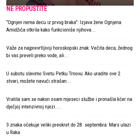
NE PROPUSTITE
“Ognjen nema decu iz prvog braka”: Izjava žene Ognjena
Amidžića otkrila kako funkcioniše njihova...
Važe za najprevrtljiviji horoskopski znak: Večita deca, žednog
bi vas preveli preko vode, ali...
U subotu slavimo Svetu Petku Trnovu: Ako uradite ove 2
stvari, možete navući strašan...
Vratila sam se nakon osam mjeseci službe i pronašla kćer na
dječjoj intenzivnoj njezi....
3 znaka očekuje veliki preokret do 28. septembra: Mars ulazi
u Raka