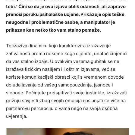
tebi.” Čini se da je ova izjava oblik odanosti, ali zapravo
prenosi poruku psihološke ucjene. Prikazuje opis teške,
neugodne i problematične osobe, a manipulator je
prikazan kao netko tko vam stalno pomaže.
To izaziva dinamiku koju karakterizira izražavanje
zahvalnosti prema nekome koga cijenite, unatoč činjenici
da vas stalno izdaje. U ovakvim vezama gubitak se ne
izražava fizičkim nasiljem ili oštrim izjavama, već se
koriste komunikacijski obrasci koji s vremenom dovode
do udaljavanja od vašeg samopouzdanja, jasnoće i
slobode. Počinjete preispitivati svoje instinkte, izražavati
grižnju savjesti zbog svojih emocija i oslanjati se više na
partnerovu percepciju o vama nego na svoja osobna
uvjerenja.