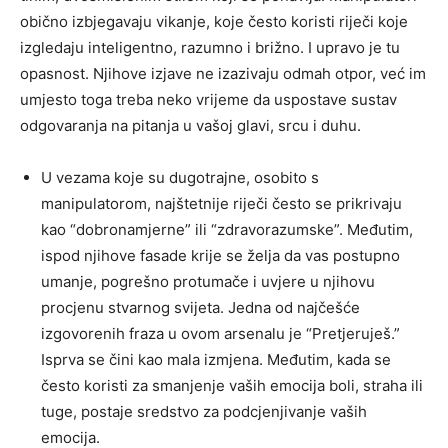
obično izbjegavaju vikanje, koje često koristi riječi koje
izgledaju inteligentno, razumno i brižno. I upravo je tu
opasnost. Njihove izjave ne izazivaju odmah otpor, već im
umjesto toga treba neko vrijeme da uspostave sustav
odgovaranja na pitanja u vašoj glavi, srcu i duhu.
U vezama koje su dugotrajne, osobito s
manipulatorom, najštetnije riječi često se prikrivaju
kao “dobronamjerne” ili “zdravorazumske”. Međutim,
ispod njihove fasade krije se želja da vas postupno
umanje, pogrešno protumače i uvjere u njihovu
procjenu stvarnog svijeta. Jedna od najčešće
izgovorenih fraza u ovom arsenalu je “Pretjeruješ.”
Isprva se čini kao mala izmjena. Međutim, kada se
često koristi za smanjenje vaših emocija boli, straha ili
tuge, postaje sredstvo za podcjenjivanje vaših
emocija.