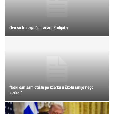
Ovo su tri najveće tračare Zodijaka
“Neki dan sam otišla po kćerku u školu ranije nego
inače…”