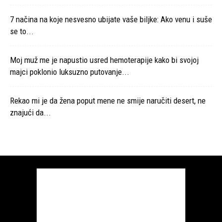
7 načina na koje nesvesno ubijate vaše biljke: Ako venu i suše
se to...
Moj muž me je napustio usred hemoterapije kako bi svojoj
majci poklonio luksuzno putovanje...
Rekao mi je da žena poput mene ne smije naručiti desert, ne
znajući da...