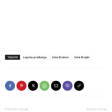
TAGOVI
Lepota praštanja
Sela Bration
Sela Brejšn
Prethodni članak
Naredni članak