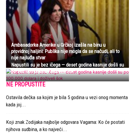
Ambasadorka Amerike u Grčkoj izašla na binu u
providnoj haljini: Publika nije mogla da se načudi, ali to
nije najluđa stvar
Napustili su je bez ičega — deset godina kasnije došli su
po 100.000 dolara i doživeli šok
NE PROPUSTITE
Ostavila dečka sa kojim je bila 5 godina u vezi onog momenta
kada joj...
Koji znak Zodijaka najbolje odgovara Vagama: Ko će postati
njihova sudbina, a ko najveći...