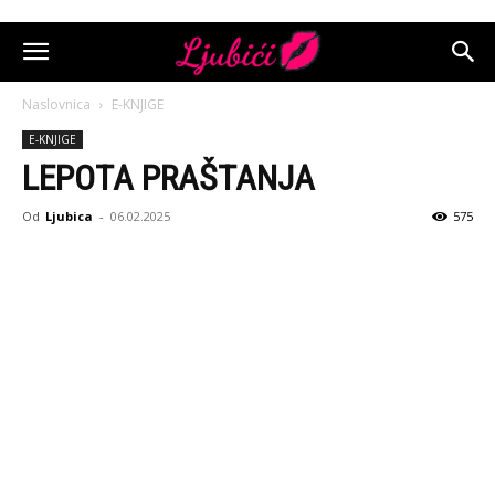
Naslovnica
E-KNJIGE
E-KNJIGE
LEPOTA PRAŠTANJA
Od
Ljubica
-
06.02.2025
575