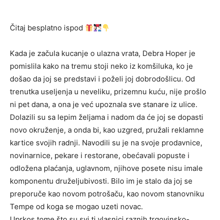
Čitaj besplatno ispod
Kada je začula kucanje o ulazna vrata, Debra Hoper je
pomislila kako na tremu stoji neko iz komšiluka, ko je
došao da joj se predstavi i poželi joj dobrodošlicu. Od
trenutka useljenja u neveliku, prizemnu kuću, nije prošlo
ni pet dana, a ona je već upoznala sve stanare iz ulice.
Dolazili su sa lepim željama i nadom da će joj se dopasti
novo okruženje, a onda bi, kao uzgred, pružali reklamne
kartice svojih radnji. Navodili su je na svoje prodavnice,
novinarnice, pekare i restorane, obećavali popuste i
odložena plaćanja, uglavnom, njihove posete nisu imale
komponentu druželjubivosti. Bilo im je stalo da joj se
preporuče kao novom potrošaču, kao novom stanovniku
Tempe od koga se mogao uzeti novac.
Uprkos tome što su svi ti vlasnici raznih trgovinsko-