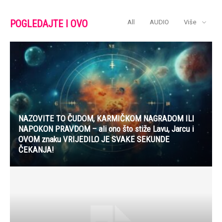
POGLEDAJTE I OVO
All
AUDIO
Više
NAZOVITE TO ČUDOM, KARMIČKOM NAGRADOM ILI
NAPOKON PRAVDOM – ali ono što stiže Lavu, Jarcu i
OVOM znaku VRIJEDILO JE SVAKE SEKUNDE
ČEKANJA!