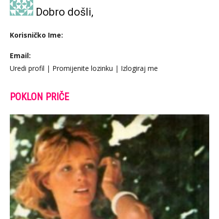
Dobro došli,
Korisničko Ime:
Email:
Uredi profil
|
Promijenite lozinku
|
Izlogiraj me
POKLON PRIČE