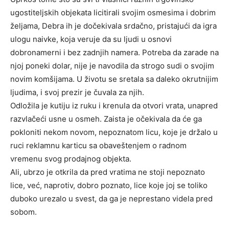
ugostiteljskih objekata licitirali svojim osmesima i dobrim
željama, Debra ih je dočekivala srdačno, pristajući da igra
ulogu naivke, koja veruje da su ljudi u osnovi
dobronamerni i bez zadnjih namera. Potreba da zarade na
njoj poneki dolar, nije je navodila da strogo sudi o svojim
novim komšijama. U životu se sretala sa daleko okrutnijim
ljudima, i svoj prezir je čuvala za njih.
Odložila je kutiju iz ruku i krenula da otvori vrata, unapred
razvlačeći usne u osmeh. Zaista je očekivala da će ga
pokloniti nekom novom, nepoznatom licu, koje je držalo u
ruci reklamnu karticu sa obaveštenjem o radnom
vremenu svog prodajnog objekta.
Ali, ubrzo je otkrila da pred vratima ne stoji nepoznato
lice, već, naprotiv, dobro poznato, lice koje joj se toliko
duboko urezalo u svest, da ga je neprestano videla pred
sobom.