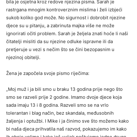
bila je osjetna kroz redove njezina pisma. Sarah je
rastrgana mnogim kontroverznim mislima i želi izbjeći
sukob koliko god može. No sigurnost i dobrobit njezine
djece su u pitanju, a zabrinuta majka više ne može
ignorirati očiti problem. Sarah je željela znati hoće li naši
čitatelji misliti da su njezine odluke ispravne ili da
pretjeruje u vezi s nečim što se čini bezopasnim u
njezinoj obitelji.
Žena je započela svoje pismo riječima:
„Moj muž i ja bili smo u braku 13 godina prije nego što
smo se razveli prije 2 godine. Imamo dvoje djece koja
sada imaju 13 i 8 godina. Razveli smo se na vrlo
tolerantan i blag način, bez skandala, međusobnih
žaljenja i optužbi. I Mike i ja činimo sve što možemo kako
bi naša djeca prihvatila naš razvod, pokazujemo im kako
ih oboje volimo i kako još uvijek poštujemo jedno drugo.