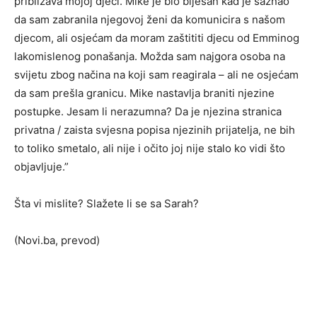
približava mojoj djeci. Mike je bio bijesan kad je saznao
da sam zabranila njegovoj ženi da komunicira s našom
djecom, ali osjećam da moram zaštititi djecu od Emminog
lakomislenog ponašanja. Možda sam najgora osoba na
svijetu zbog načina na koji sam reagirala – ali ne osjećam
da sam prešla granicu. Mike nastavlja braniti njezine
postupke. Jesam li nerazumna? Da je njezina stranica
privatna / zaista svjesna popisa njezinih prijatelja, ne bih
to toliko smetalo, ali nije i očito joj nije stalo ko vidi što
objavljuje.”
Šta vi mislite? Slažete li se sa Sarah?
(Novi.ba, prevod)