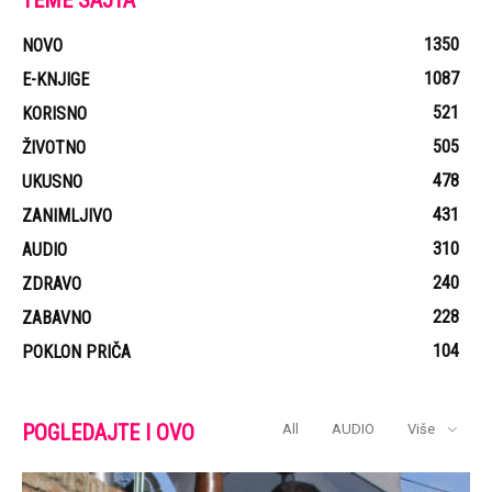
TEME SAJTA
1350
NOVO
1087
E-KNJIGE
521
KORISNO
505
ŽIVOTNO
478
UKUSNO
431
ZANIMLJIVO
310
AUDIO
240
ZDRAVO
228
ZABAVNO
104
POKLON PRIČA
POGLEDAJTE I OVO
All
AUDIO
Više