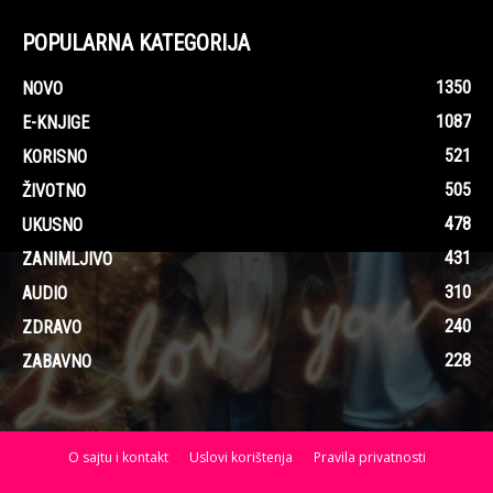
POPULARNA KATEGORIJA
1350
NOVO
1087
E-KNJIGE
521
KORISNO
505
ŽIVOTNO
478
UKUSNO
431
ZANIMLJIVO
310
AUDIO
240
ZDRAVO
228
ZABAVNO
O sajtu i kontakt
Uslovi korištenja
Pravila privatnosti