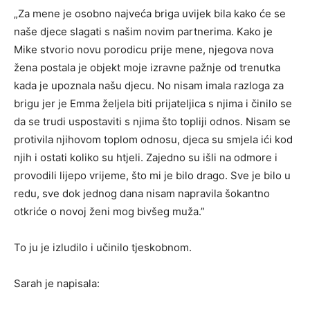
„Za mene je osobno najveća briga uvijek bila kako će se
naše djece slagati s našim novim partnerima. Kako je
Mike stvorio novu porodicu prije mene, njegova nova
žena postala je objekt moje izravne pažnje od trenutka
kada je upoznala našu djecu. No nisam imala razloga za
brigu jer je Emma željela biti prijateljica s njima i činilo se
da se trudi uspostaviti s njima što topliji odnos. Nisam se
protivila njihovom toplom odnosu, djeca su smjela ići kod
njih i ostati koliko su htjeli. Zajedno su išli na odmore i
provodili lijepo vrijeme, što mi je bilo drago. Sve je bilo u
redu, sve dok jednog dana nisam napravila šokantno
otkriće o novoj ženi mog bivšeg muža.”
To ju je izludilo i učinilo tjeskobnom.
Sarah je napisala: