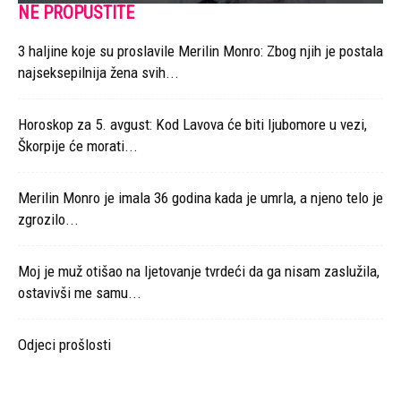
NE PROPUSTITE
3 haljine koje su proslavile Merilin Monro: Zbog njih je postala
najseksepilnija žena svih...
Horoskop za 5. avgust: Kod Lavova će biti ljubomore u vezi,
Škorpije će morati...
Merilin Monro je imala 36 godina kada je umrla, a njeno telo je
zgrozilo...
Moj je muž otišao na ljetovanje tvrdeći da ga nisam zaslužila,
ostavivši me samu...
Odjeci prošlosti