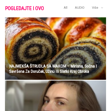
POGLEDAJTE I OVO
All
AUDIO
Više
NAJMEKŠA ŠTRUDLA SA MAKOM – Mirisna, Sočna I
Savršena Za Doručak, Užinu Ili Slatki Kraj Obroka