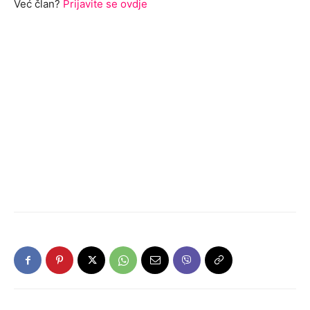
Već član?
Prijavite se ovdje