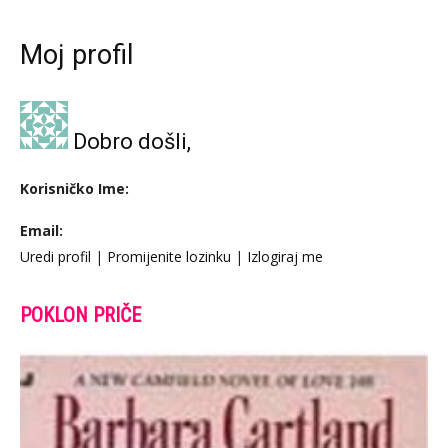
Moj profil
Dobro došli,
Korisničko Ime:
Email:
Uredi profil
|
Promijenite lozinku
|
Izlogiraj me
POKLON PRIČE