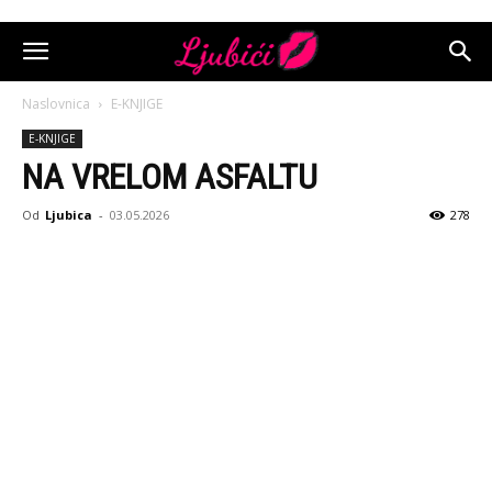
Naslovnica
E-KNJIGE
E-KNJIGE
NA VRELOM ASFALTU
Od
Ljubica
-
03.05.2026
278