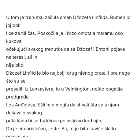
U tom je trenutku začula smeh Džozefa Linfilda. Rumenilo
joj obli
lice za tili čas. Poskočila je i brzo omotala maramu oko
kukova,
očekujući svakog trenutka da se Džozef i Entoni pojave
na terasi, ali ih
nije bilo.
Džozef Linfild je bio najbolji drug njenog brata, i pre nego
što su se
preselili iz Lankastera, tu u Velmington, nešto bogatije
predgrađe
Los Anđelesa, Ešli nije mogla da shvati šta se s njom
dešavalo svakog
puta kada bi se taj klinac pojavljivao kod njih.
Da je bio privlačan, jeste. Ali, to je bilo suviše škrto
opisivanje