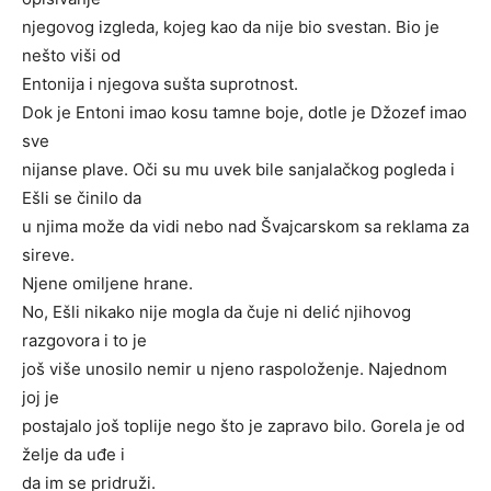
njegovog izgleda, kojeg kao da nije bio svestan. Bio je
nešto viši od
Entonija i njegova sušta suprotnost.
Dok je Entoni imao kosu tamne boje, dotle je Džozef imao
sve
nijanse plave. Oči su mu uvek bile sanjalačkog pogleda i
Ešli se činilo da
u njima može da vidi nebo nad Švajcarskom sa reklama za
sireve.
Njene omiljene hrane.
No, Ešli nikako nije mogla da čuje ni delić njihovog
razgovora i to je
još više unosilo nemir u njeno raspoloženje. Najednom
joj je
postajalo još toplije nego što je zapravo bilo. Gorela je od
želje da uđe i
da im se pridruži.