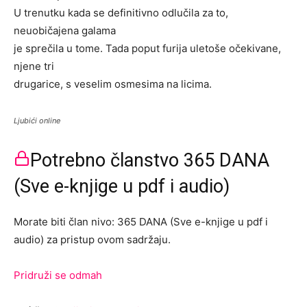
U trenutku kada se definitivno odlučila za to,
neuobičajena galama
je sprečila u tome. Tada poput furija uletoše očekivane,
njene tri
drugarice, s veselim osmesima na licima.
Ljubići online
Potrebno članstvo 365 DANA
(Sve e-knjige u pdf i audio)
Morate biti član nivo: 365 DANA (Sve e-knjige u pdf i
audio) za pristup ovom sadržaju.
Pridruži se odmah