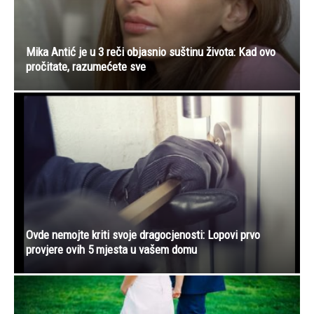
Mika Antić je u 3 reči objasnio suštinu života: Kad ovo
pročitate, razumećete sve
Ovde nemojte kriti svoje dragocjenosti: Lopovi prvo
provjere ovih 5 mjesta u vašem domu