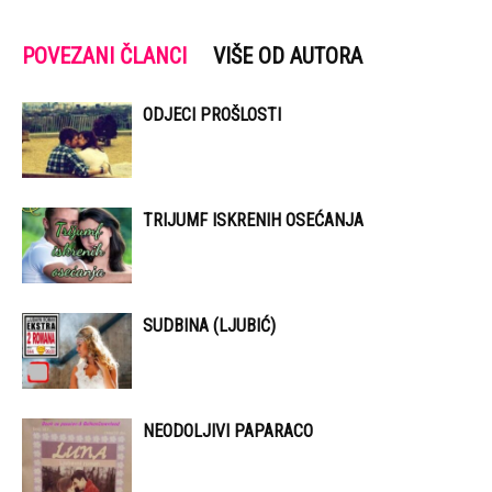
POVEZANI ČLANCI
VIŠE OD AUTORA
ODJECI PROŠLOSTI
TRIJUMF ISKRENIH OSEĆANJA
SUDBINA (LJUBIĆ)
NEODOLJIVI PAPARACO