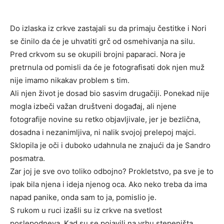
Do izlaska iz crkve zastajali su da primaju čestitke i Nori
se činilo da će je uhvatiti grč od osmehivanja na silu.
Pred crkvom su se okupili brojni paparaci. Nora je
pretrnula od pomisli da će je fotografisati dok njen muž
nije imamo nikakav problem s tim.
Ali njen život je dosad bio sasvim drugačiji. Ponekad nije
mogla izbeči važan društveni događaj, ali njene
fotografije novine su retko objavljivale, jer je bezlična,
dosadna i nezanimljiva, ni nalik svojoj prelepoj majci.
Sklopila je oči i duboko udahnula ne znajući da je Sandro
posmatra.
Zar joj je sve ovo toliko odbojno? Prokletstvo, pa sve je to
ipak bila njena i ideja njenog oca. Ako neko treba da ima
napad panike, onda sam to ja, pomislio je.
S rukom u ruci izašli su iz crkve na svetlost
poslepodneva. Kad su se pojavili na vrhu stepeništa,