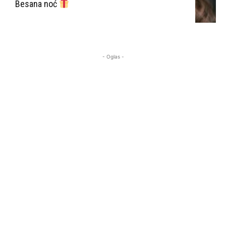
Besana noć
- Oglas -