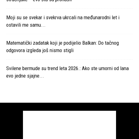
Moji su se svekar i svekrva ukrcali na međunarodni let i
ostavili me samu...
Matematički zadatak koji je podijelio Balkan: Do tačnog
odgovora izgleda još nismo stigli
Svilene bermude su trend leta 2026.: Ako ste umorni od lana
evo jedne sjajne...