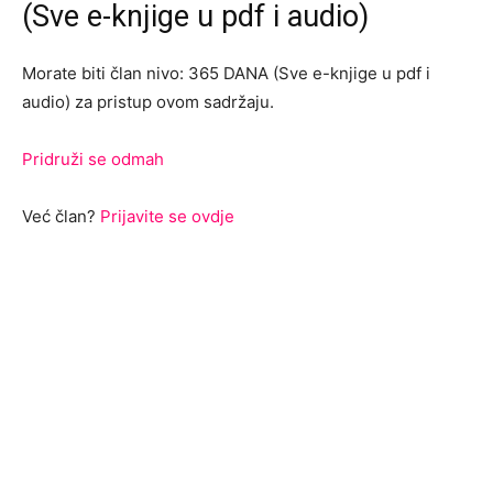
(Sve e-knjige u pdf i audio)
Morate biti član nivo: 365 DANA (Sve e-knjige u pdf i
audio) za pristup ovom sadržaju.
Pridruži se odmah
Već član?
Prijavite se ovdje