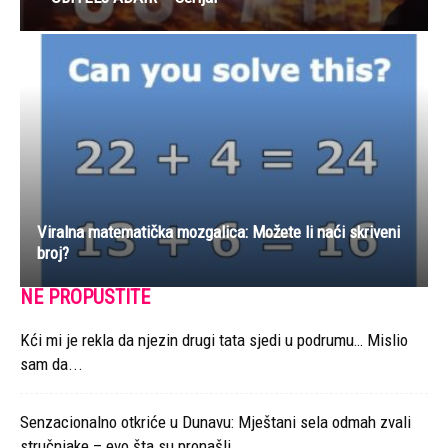
Viralna matematička mozgalica: Možete li naći skriveni
broj?
NE PROPUSTITE
Kći mi je rekla da njezin drugi tata sjedi u podrumu… Mislio
sam da...
Senzacionalno otkriće u Dunavu: Mještani sela odmah zvali
stručnjake – evo šta su pronašli