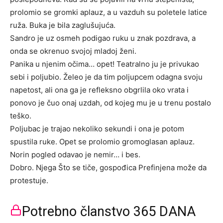
prolomio se gromki aplauz, a u vazduh su poletele latice
ruža. Buka je bila zaglušujuća.
Sandro je uz osmeh podigao ruku u znak pozdrava, a
onda se okrenuo svojoj mladoj ženi.
Panika u njenim očima… opet! Teatralno ju je privukao
sebi i poljubio. Želeo je da tim poljupcem odagna svoju
napetost, ali ona ga je refleksno obgrlila oko vrata i
ponovo je čuo onaj uzdah, od kojeg mu je u trenu postalo
teško.
Poljubac je trajao nekoliko sekundi i ona je potom
spustila ruke. Opet se prolomio gromoglasan aplauz.
Norin pogled odavao je nemir… i bes.
Dobro. Njega Što se tiče, gospođica Prefinjena može da
protestuje.
Potrebno članstvo 365 DANA