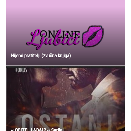
Nijemi pratitelji (zvučna knjiga)
~ OBITELJ ADAIR ~ Serijal