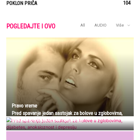
104
POKLON PRIČA
POGLEDAJTE I OVO
All
AUDIO
Više
Pravo vreme
Pred spavanje jedan sastojak za bolove u zglobovima,
dijabetes, anoksioznost i depresiju