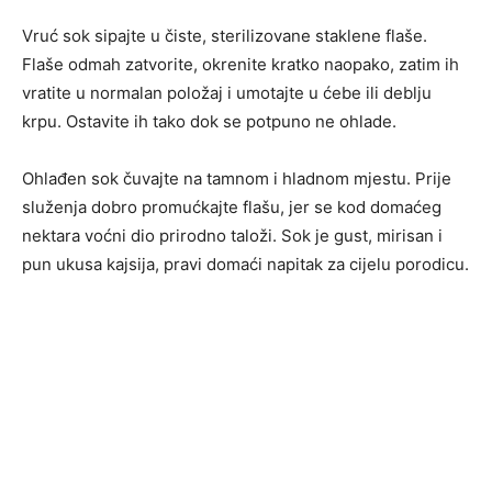
Vruć sok sipajte u čiste, sterilizovane staklene flaše.
Flaše odmah zatvorite, okrenite kratko naopako, zatim ih
vratite u normalan položaj i umotajte u ćebe ili deblju
krpu. Ostavite ih tako dok se potpuno ne ohlade.
Ohlađen sok čuvajte na tamnom i hladnom mjestu. Prije
služenja dobro promućkajte flašu, jer se kod domaćeg
nektara voćni dio prirodno taloži. Sok je gust, mirisan i
pun ukusa kajsija, pravi domaći napitak za cijelu porodicu.