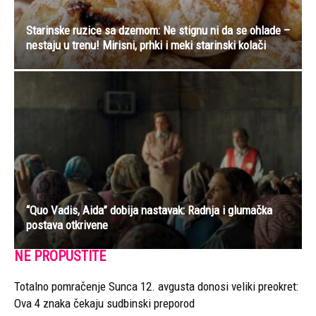
Starinske ruzice sa dzemom: Ne stignu ni da se ohlade –
nestaju u trenu! Mirisni, prhki i meki starinski kolači
“Quo Vadis, Aida” dobija nastavak: Radnja i glumačka
postava otkrivene
NE PROPUSTITE
Totalno pomračenje Sunca 12. avgusta donosi veliki preokret:
Ova 4 znaka čekaju sudbinski preporod