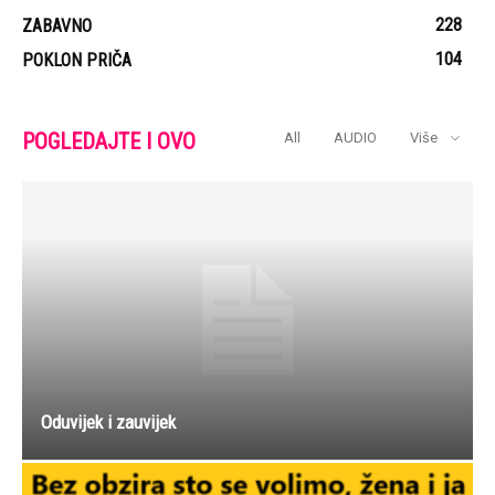
228
ZABAVNO
104
POKLON PRIČA
POGLEDAJTE I OVO
All
AUDIO
Više
Oduvijek i zauvijek