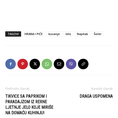
TAGOVI
HRANA I PIĆE
kuvanje
leto
Napitak
Šećer
Prethodni članak
Naredni članak
TIKVICE SA PAPRIKOM I
DRAGA USPOMENA
PARADAJZOM IZ RERNE
LJETNJE JELO KOJE MIRIŠE
NA DOMAĆU KUHINJU!