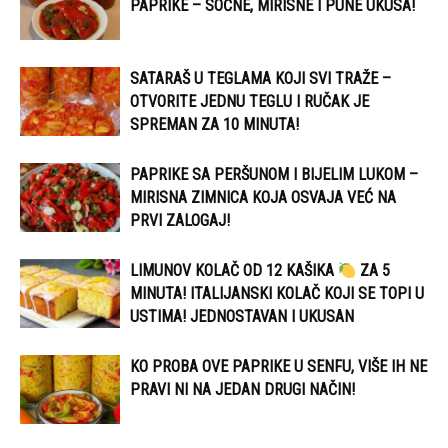
PAPRIKE – SOČNE, MIRISNE I PUNE UKUSA!
SATARAŠ U TEGLAMA KOJI SVI TRAŽE –
OTVORITE JEDNU TEGLU I RUČAK JE
SPREMAN ZA 10 MINUTA!
PAPRIKE SA PERŠUNOM I BIJELIM LUKOM –
MIRISNA ZIMNICA KOJA OSVAJA VEĆ NA
PRVI ZALOGAJ!
LIMUNOV KOLAČ OD 12 KAŠIKA
ZA 5
MINUTA! ITALIJANSKI KOLAČ KOJI SE TOPI U
USTIMA! JEDNOSTAVAN I UKUSAN
KO PROBA OVE PAPRIKE U SENFU, VIŠE IH NE
PRAVI NI NA JEDAN DRUGI NAČIN!