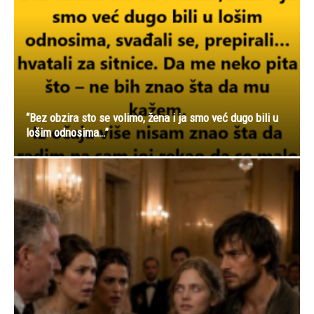
“Bez obzira sto se volimo, žena i ja smo već dugo bili u
lošim odnosima…”