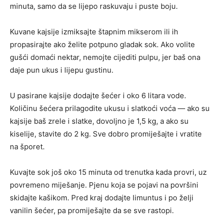
minuta, samo da se lijepo raskuvaju i puste boju.
Kuvane kajsije izmiksajte štapnim mikserom ili ih
propasirajte ako želite potpuno gladak sok. Ako volite
gušći domaći nektar, nemojte cijediti pulpu, jer baš ona
daje pun ukus i lijepu gustinu.
U pasirane kajsije dodajte šećer i oko 6 litara vode.
Količinu šećera prilagodite ukusu i slatkoći voća — ako su
kajsije baš zrele i slatke, dovoljno je 1,5 kg, a ako su
kiselije, stavite do 2 kg. Sve dobro promiješajte i vratite
na šporet.
Kuvajte sok još oko 15 minuta od trenutka kada provri, uz
povremeno miješanje. Pjenu koja se pojavi na površini
skidajte kašikom. Pred kraj dodajte limuntus i po želji
vanilin šećer, pa promiješajte da se sve rastopi.