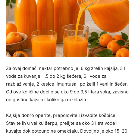
Za ovaj domaći nektar potrebno je: 6 kg zrelih kajsija, 3 l
vode za kuvanje, 1,5 do 2 kg šećera, 6 l vode za
razblaživanje, 2 kesice limuntusa i po želji 1 vanilin šećer.
Od ove količine dobije se oko 9 do 9,5 litara soka, zavisno
od gustine kajsija i koliko ga razblažite.
Kajsije dobro operite, prepolovite i izvadite košpice.
Stavite ih u veliku šerpu, prelijte sa oko 3 litra vode i
kuvajte dok potpuno ne omekšaju. Dovoljno je oko 15–20