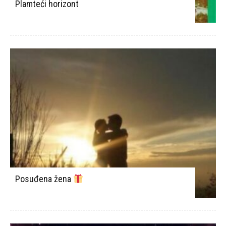
Plamteći horizont
Posuđena žena