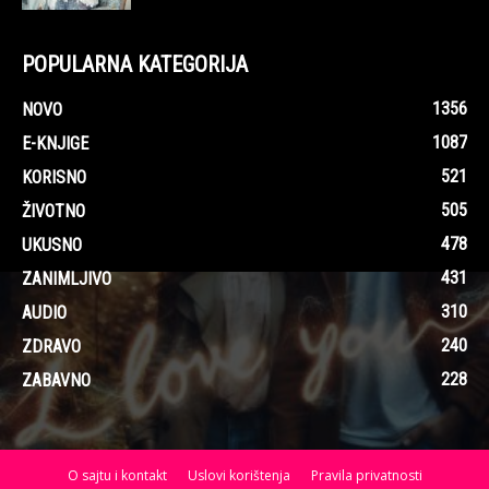
POPULARNA KATEGORIJA
1356
NOVO
1087
E-KNJIGE
521
KORISNO
505
ŽIVOTNO
478
UKUSNO
431
ZANIMLJIVO
310
AUDIO
240
ZDRAVO
228
ZABAVNO
O sajtu i kontakt
Uslovi korištenja
Pravila privatnosti