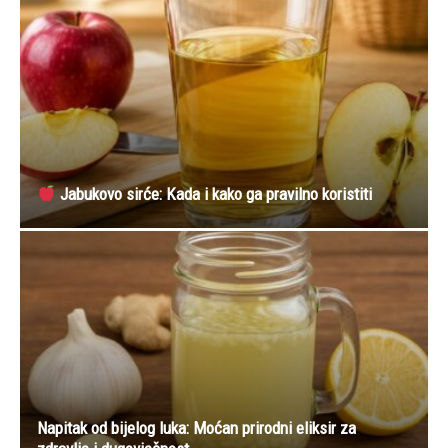
Jabukovo sirće: Kada i kako ga pravilno koristiti
Napitak od bijelog luka: Moćan prirodni eliksir za