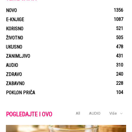
1356
NOVO
1087
E-KNJIGE
521
KORISNO
505
ŽIVOTNO
478
UKUSNO
431
ZANIMLJIVO
310
AUDIO
240
ZDRAVO
228
ZABAVNO
104
POKLON PRIČA
POGLEDAJTE I OVO
All
AUDIO
Više