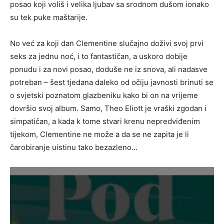
posao koji voliš i velika ljubav sa srodnom dušom ionako
su tek puke maštarije.
No već za koji dan Clementine slučajno doživi svoj prvi
seks za jednu noć, i to fantastičan, a uskoro dobije
ponudu i za novi posao, doduše ne iz snova, ali nadasve
potreban – šest tjedana daleko od očiju javnosti brinuti se
o svjetski poznatom glazbeniku kako bi on na vrijeme
dovršio svoj album. Samo, Theo Eliott je vraški zgodan i
simpatičan, a kada k tome stvari krenu nepredviđenim
tijekom, Clementine ne može a da se ne zapita je li
čarobiranje uistinu tako bezazleno…