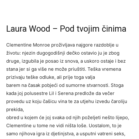
Laura Wood – Pod tvojim činima
Clementine Monroe proživljava najgore razdoblje u
životu: njezin dugogodišnji dečko ostavio ju je zbog
druge, izgubila je posao iz snova, a uskoro ostaje i bez
stana jer si ga više ne može priuštiti. Teška vremena
prizivaju teške odluke, ali prije toga valja
barem na časak pobjeći od sumorne stvarnosti. Stoga
kada joj polusestre Lil i Serena predlože da večer
provedu uz koju čašicu vina te za utjehu izvedu čaroliju
prekida,
obred u kojem će joj svaka od njih poželjeti nešto lijepo,
Clementine u tome ne vidi ništa loše. Uostalom, to je
samo njihova igra iz djetinjstva, a usputni vatreni seks,