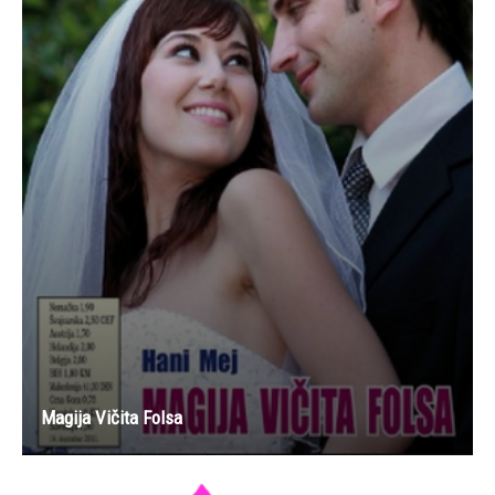
Magija Vičita Folsa