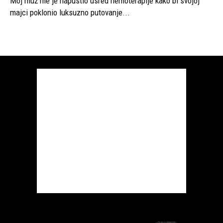
Moj muž me je napustio usred hemoterapije kako bi svojoj
majci poklonio luksuzno putovanje...