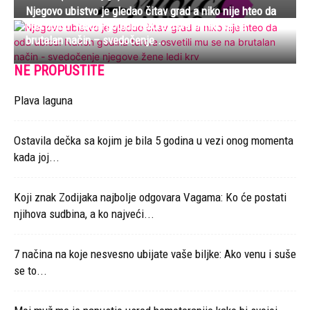
Njegovo ubistvo je gledao čitav grad a niko nije hteo da
oda ubicu: Nakon godina terora osvetili mu se na
brutalan način – svedočenje...
NE PROPUSTITE
Plava laguna
Ostavila dečka sa kojim je bila 5 godina u vezi onog momenta
kada joj...
Koji znak Zodijaka najbolje odgovara Vagama: Ko će postati
njihova sudbina, a ko najveći...
7 načina na koje nesvesno ubijate vaše biljke: Ako venu i suše
se to...