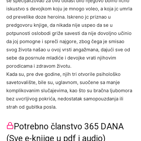
se specijalizovao za ovu oblast bilo njegovo bolno lično
iskustvo s devojkom koju je mnogo voleo, a koja jc umrla
od prevelike doze heroina. Iskreno jc priznao u
predgovoru knjige, da nikada nije uspeo da se u
potpunosti oslobodi griže savesti da nije dovoljno učinio
da joj pomogne i spreči najgore, zbog čega je smisao
svog života našao u ovoj vrsti angažmana, dajući sve od
sebe da posrnule mladiće i devojke vrati njihovim
porodicama i zdravom životu.
Kada su, pre dve godine, njih tri otvorile psihološko
savetovalište, bile su, uglavnom, suočene sa manje
komplikovanim slučajevima, kao što su bračna ljubomora
bez uvcrljivog pokrića, nedostatak samopouzdanja ili
strah od gubitka posla.
Potrebno članstvo 365 DANA
(Sve e-knjige u pdf i audio)