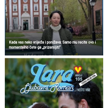
Kada vas neko vrijeđa i ponižava: Samo mu recite ovo i
momentalno ćete ga „prizemljiti“