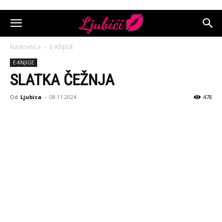
Naslovnica
E-KNJIGE
E-KNJIGE
SLATKA ČEŽNJA
Od
Ljubica
-
08.11.2024
478