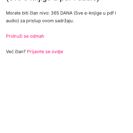
Morate biti član nivo: 365 DANA (Sve e-knjige u pdf i
audio) za pristup ovom sadržaju.
Pridruži se odmah
Već član?
Prijavite se ovdje