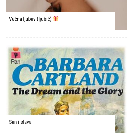
Večna ljubav (ljubić)
San i slava