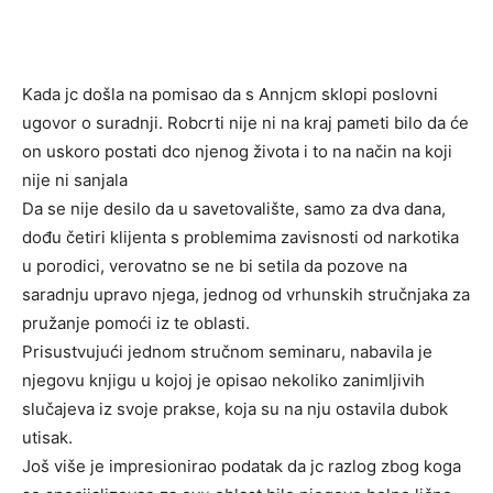
Kada jc došla na pomisao da s Annjcm sklopi poslovni
ugovor o suradnji. Robcrti nije ni na kraj pameti bilo da će
on uskoro postati dco njenog života i to na način na koji
nije ni sanjala
Da se nije desilo da u savetovalište, samo za dva dana,
dođu četiri klijenta s problemima zavisnosti od narkotika
u porodici, verovatno se ne bi setila da pozove na
saradnju upravo njega, jednog od vrhunskih stručnjaka za
pružanje pomoći iz te oblasti.
Prisustvujući jednom stručnom seminaru, nabavila je
njegovu knjigu u kojoj je opisao nekoliko zanimljivih
slučajeva iz svoje prakse, koja su na nju ostavila dubok
utisak.
Još više je impresionirao podatak da jc razlog zbog koga