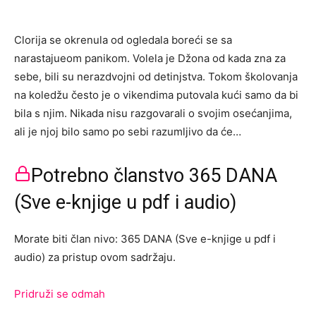
Clorija se okrenula od ogledala boreći se sa
narastajueom panikom. Volela je Džona od kada zna za
sebe, bili su nerazdvojni od detinjstva. Tokom školovanja
na koledžu često je o vikendima putovala kući samo da bi
bila s njim. Nikada nisu razgovarali o svojim osećanjima,
ali je njoj bilo samo po sebi razumljivo da će…
Potrebno članstvo 365 DANA
(Sve e-knjige u pdf i audio)
Morate biti član nivo: 365 DANA (Sve e-knjige u pdf i
audio) za pristup ovom sadržaju.
Pridruži se odmah