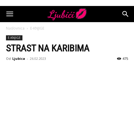
Naslovnica
E-KNJIGE
E-KNJIGE
STRAST NA KARIBIMA
Od
Ljubica
-
26.02.2023
475