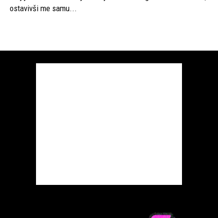
ostavivši me samu...