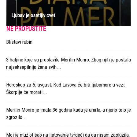
Ljubav je osetljiv cvet
NE PROPUSTITE
Blistavi rubin
3 haljine koje su proslavile Merilin Monro: Zbog njih je postala
najseksepilnija žena svih...
Horoskop za 5. avgust: Kod Lavova će biti ljubomore u vezi,
Škorpije će morati...
Merilin Monro je imala 36 godina kada je umrla, a njeno telo je
zgrozilo...
Moj je muž otišao na ljetovanje tvrdeći da ga nisam zaslužila,