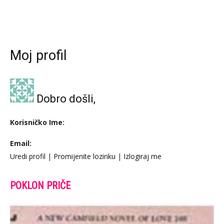
Moj profil
Dobro došli,
Korisničko Ime:
Email:
Uredi profil
|
Promijenite lozinku
|
Izlogiraj me
POKLON PRIČE