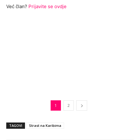
Već član?
Prijavite se ovdje
1
2
TAGOVI
Strast na Karibima