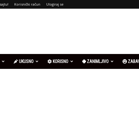
sajtu!
Korisnički račun
Ulogiraj se
UKUSNO
KORISNO
ZANIMLJIVO
ZABA