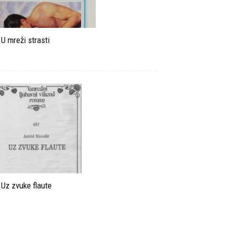
U mreži strasti
Uz zvuke flaute