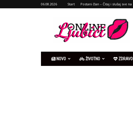
06.08.2026
Start
Postani član – Čitaj i slušaj sve na 
Ljubići
online
NOVO
ŽIVOTNO
ZDRAVO