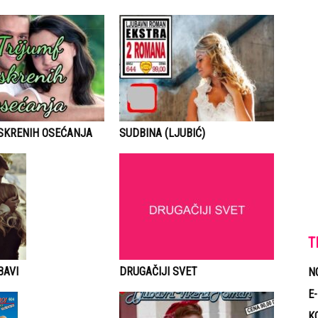
ISKRENIH OSEĆANJA
SUDBINA (LJUBIĆ)
T
DRUGAČIJI SVET
BAVI
N
E
K