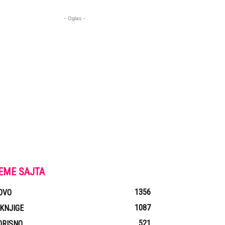
- Oglas -
EME SAJTA
1356
OVO
1087
-KNJIGE
521
ORISNO