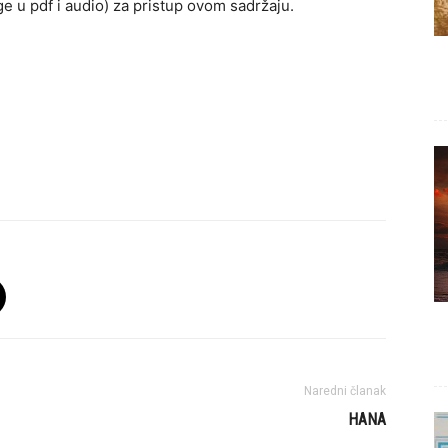
e u pdf i audio) za pristup ovom sadržaju.
Naredni članak
HANA