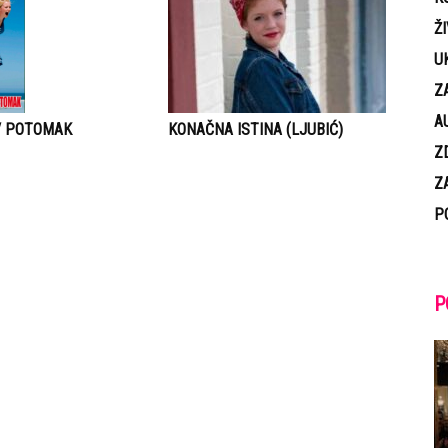
Ž
U
Z
A
V POTOMAK
KONAČNA ISTINA (LJUBIĆ)
Z
Z
P
P