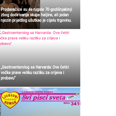
Prodavačice su se rugale 70-godišnjakinji
zbog dodirivanja skupe haljine, ali jedan
njezin prijedlog ušutkao je cijelu trgovinu.
„Gastroenterolog sa Harvarda: Ove četiri
voćke prave veliku razliku za crijeva i
probavu“