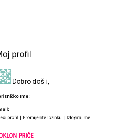
oj profil
Dobro došli,
orisničko Ime:
mail:
edi profil
|
Promijenite lozinku
|
Izlogiraj me
OKLON PRIČE