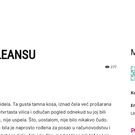
LEANSU
M
277
K
videla. Ta gusta tamna kosa, iznad čela već prošarana
E
vrtasta vilica i odlučan pogled odnekud su joj bili
Ur
e, nije uspela. Što, uostalom, nije bilo nikakvo čudo.
e, i bila je naprosto rođena za posao u računovodstvu i
P