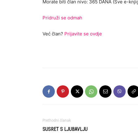
Morate biti član nivo: 365 DANA (Sve e-knjig
Pridruži se odmah
Već član?
Prijavite se ovdje
Prethodni članak
SUSRET S LJUBAVLJU