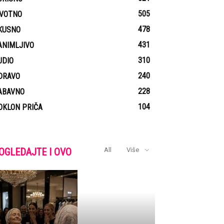
505
IVOTNO
478
KUSNO
431
ANIMLJIVO
310
UDIO
240
DRAVO
228
ABAVNO
104
OKLON PRIČA
OGLEDAJTE I OVO
All
Više