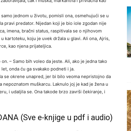
čno zaboravljala, čak i muška, markantna i privlačna kao
ela samo jednom u životu, pomisli ona, osmehujući se u
ila pravi predator. Nijedan koji je bio iole zgodan nije
ca, imena, bračni status, raspitivala se o njihovom
u kartoteku, koju je uvek držala u glavi. Ali ona, Ajris,
ce, kao njena prijateljica.
 on. – Samo bih voleo da jeste. Ali, ako je jedna tako
et, onda ću ga svakako podneti i ja.
 da se okrene unapred, jer bi bilo veoma nepristojno da
ka nepoznatom muškarcu. Laknulo joj je kad je žena u
eru, i udaljila se. Ona takode brzo završi čekiranje, i
ANA (Sve e-knjige u pdf i audio)