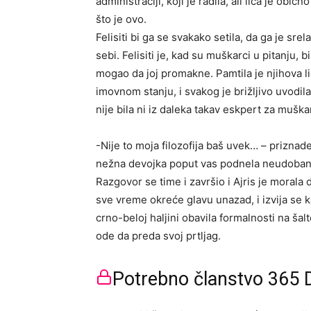
administraciji, koji je radila, ali lica je obi
što je ovo.
Felisiti bi ga se svakako setila, da ga je sr
sebi. Felisiti je, kad su muškarci u pitanju, b
mogao da joj promakne. Pamtila je njihova li
imovnom stanju, i svakog je brižljivo uvodila 
nije bila ni iz daleka takav eskpert za muškar
-Nije to moja filozofija baš uvek… – priznade
nežna devojka poput vas podnela neudoban l
Razgovor se time i završio i Ajris je morala
sve vreme okreće glavu unazad, i izvija se 
crno-beloj haljini obavila formalnosti na šalt
ode da preda svoj prtljag.
Potrebno članstvo 365 D