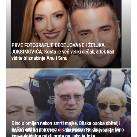
PRVE FOTOGRAFIJE DECE JOVANE I ŽELJKA
JOKSIMOVIĆA: Kosta je već veliki dečak, a tek kad
vidite bliznakinje Anu i Srnu
Dino slomljen nakon smrti majke, Bliska osoba obitelji
Bešlić otkrila potresne detalje nakon Sejdine smrti: Dino
SAMO RIŽA I TIKVICE.
NAPRAVITE ovaj recept za
ima suicidaIne misIi prate ga, jako je loše..