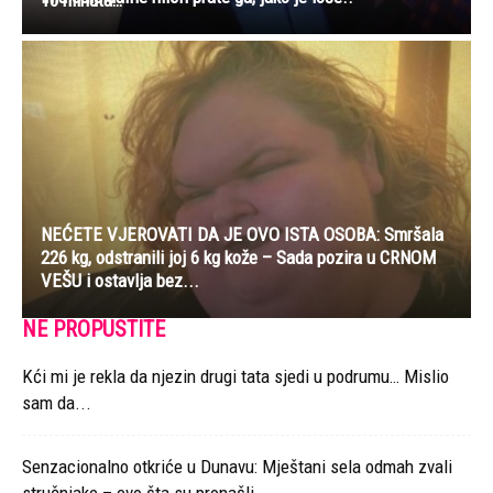
10 minuta…
NEĆETE VJEROVATI DA JE OVO ISTA OSOBA: Smršala
226 kg, odstranili joj 6 kg kože – Sada pozira u CRNOM
VEŠU i ostavlja bez...
NE PROPUSTITE
Kći mi je rekla da njezin drugi tata sjedi u podrumu… Mislio
sam da...
Senzacionalno otkriće u Dunavu: Mještani sela odmah zvali