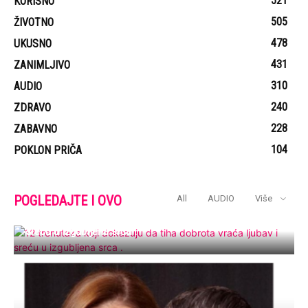
521
KORISNO
505
ŽIVOTNO
478
UKUSNO
431
ZANIMLJIVO
310
AUDIO
240
ZDRAVO
228
ZABAVNO
104
POKLON PRIČA
POGLEDAJTE I OVO
All
AUDIO
Više
12 trenutaka koji dokazuju da tiha dobrota vraća ljubav i
sreću u izgubljena srca .