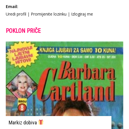
Email:
Uredi profil
|
Promijenite lozinku
|
Izlogiraj me
POKLON PRIČE
Markiz dobiva