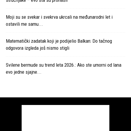
stručnjake – evo šta su pronašli
Moji su se svekar i svekrva ukrcali na međunarodni let i
ostavili me samu...
Matematički zadatak koji je podijelio Balkan: Do tačnog
odgovora izgleda još nismo stigli
Svilene bermude su trend leta 2026.: Ako ste umorni od lana
evo jedne sjajne...