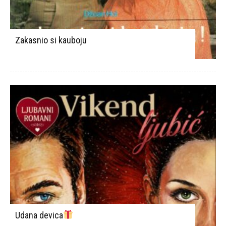
Zakasnio si kauboju
Udana devica