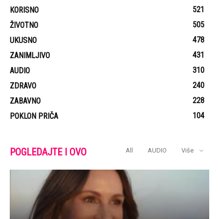
521
KORISNO
505
ŽIVOTNO
478
UKUSNO
431
ZANIMLJIVO
310
AUDIO
240
ZDRAVO
228
ZABAVNO
104
POKLON PRIČA
POGLEDAJTE I OVO
All
AUDIO
Više