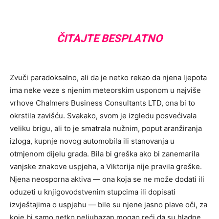
ČITAJTE BESPLATNO
Zvuči paradoksalno, ali da je netko rekao da njena ljepota
ima neke veze s njenim meteorskim usponom u najviše
vrhove Chalmers Business Consultants LTD, ona bi to
okrstila zavišću. Svakako, svom je izgledu posvećivala
veliku brigu, ali to je smatrala nužnim, poput aranžiranja
izloga, kupnje novog automobila ili stanovanja u
otmjenom dijelu grada. Bila bi greška ako bi zanemarila
vanjske znakove uspjeha, a Viktorija nije pravila greške.
Njena neosporna aktiva — ona koja se ne može dodati ili
oduzeti u knjigovodstvenim stupcima ili dopisati
izvještajima o uspjehu — bile su njene jasno plave oči, za
koje bi samo netko neljubazan mogao reći da su hladne,