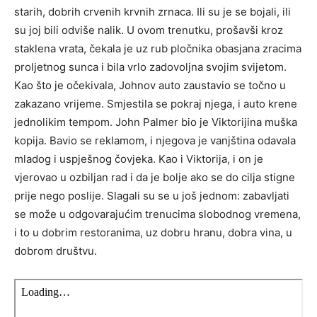
starih, dobrih crvenih krvnih zrnaca. Ili su je se bojali, ili
su joj bili odviše nalik. U ovom trenutku, prošavši kroz
staklena vrata, čekala je uz rub pločnika obasjana zracima
proljetnog sunca i bila vrlo zadovoljna svojim svijetom.
Kao što je očekivala, Johnov auto zaustavio se točno u
zakazano vrijeme. Smjestila se pokraj njega, i auto krene
jednolikim tempom. John Palmer bio je Viktorijina muška
kopija. Bavio se reklamom, i njegova je vanjština odavala
mladog i uspješnog čovjeka. Kao i Viktorija, i on je
vjerovao u ozbiljan rad i da je bolje ako se do cilja stigne
prije nego poslije. Slagali su se u još jednom: zabavljati
se može u odgovarajućim trenucima slobodnog vremena,
i to u dobrim restoranima, uz dobru hranu, dobra vina, u
dobrom društvu.