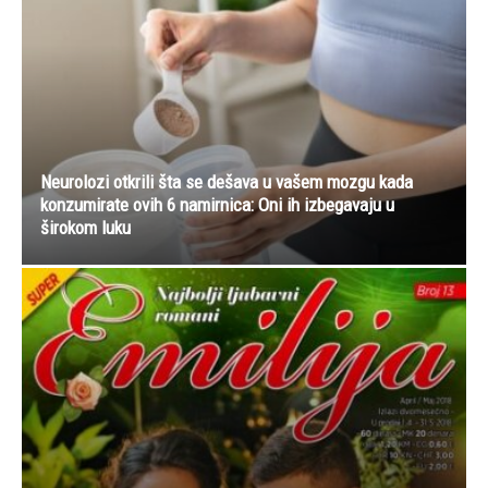
Neurolozi otkrili šta se dešava u vašem mozgu kada
konzumirate ovih 6 namirnica: Oni ih izbegavaju u
širokom luku