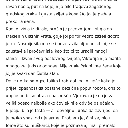
ravan nosić, put na kojoj nije bilo tragova zagađenog
gradskog zraka, i gusta svijetla kosa što joj je padala
preko ramena.
Kad je izišla iz dizala, prošla je predvorjem i stigla do
staklenih ulaznih vrata, gdje joj portir vedro zaželi dobro
jutro. Nasmiješila mu se i odzdravila uljudno, ali nije se
zaustavila i pročavrljala, kao što bi to uradili mnogi
stanari. Izvan svog poslovnog svijeta, Viktorija nije marila
mnogo za ljudske odnose. Nije znala čak ni ime žene koja
joj je svaki dan čistila stan.
Da je netko smogao toliko hrabrosti pa joj kaže kako joj
prijeti opasnost da postane bezlična poput robota, ona to
uopće ne bi smatrala opasnošću. Vjerovala je da je za
veliki posao najbolje ako čovjek nije odviše osjećajan.
Riječju, bila je tašta — ali dovoljno ljupka da zavrijedi da
je netko spasi od nje same. Problem je, čini se, bio u
tome što su muškarci, koje je poznavala, imali premalo