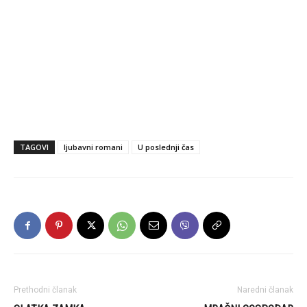
TAGOVI
ljubavni romani
U poslednji čas
Prethodni članak
Naredni članak