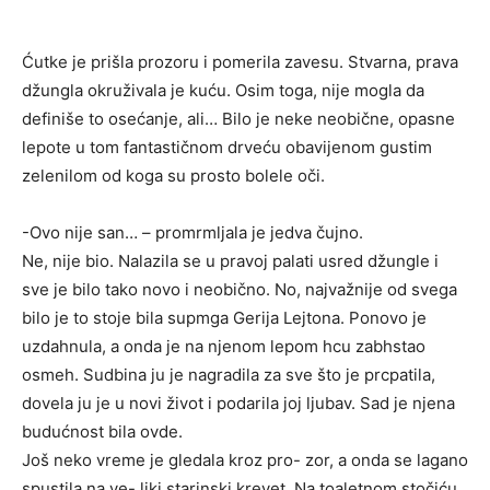
Ćutke je prišla prozoru i pomerila zavesu. Stvarna, prava
džungla okruživala je kuću. Osim toga, nije mogla da
definiše to osećanje, ali… Bilo je neke neobične, opasne
lepote u tom fantastičnom drveću obavijenom gustim
zelenilom od koga su prosto bolele oči.
-Ovo nije san… – promrmljala je jedva čujno.
Ne, nije bio. Nalazila se u pravoj palati usred džungle i
sve je bilo tako novo i neobično. No, najvažnije od svega
bilo je to stoje bila supmga Gerija Lejtona. Ponovo je
uzdahnula, a onda je na njenom lepom hcu zabhstao
osmeh. Sudbina ju je nagradila za sve što je prcpatila,
dovela ju je u novi život i podarila joj ljubav. Sad je njena
budućnost bila ovde.
Još neko vreme je gledala kroz pro- zor, a onda se lagano
spustila na ve- liki starinski krevet. Na toaletnom stočiću