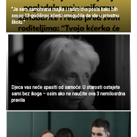
“Ja sam samohrana majka i radim dva posla kako bih
svojoj 13-godišnjoj kćerki omogućila da ide u privatnu
školu.”
Djeca vas neće spasiti od samoće: U starosti ostajete
sami bez ikoga – osim ako ne naučite ova 3 nemilosrdna
pravila