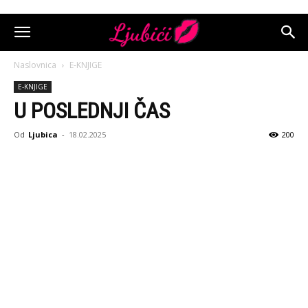
Naslovnica
E-KNJIGE
E-KNJIGE
U POSLEDNJI ČAS
Od
Ljubica
-
18.02.2025
200