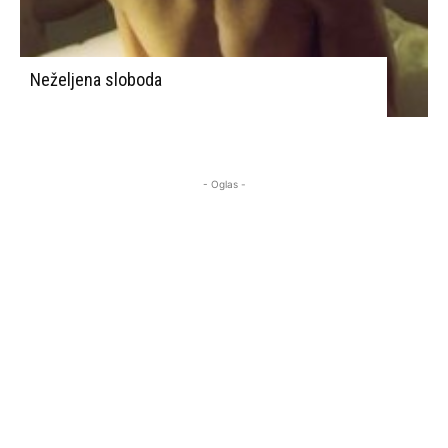
Neželjena sloboda
- Oglas -