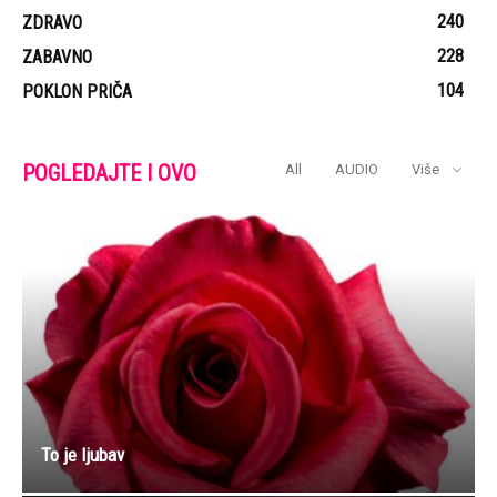
240
ZDRAVO
228
ZABAVNO
104
POKLON PRIČA
POGLEDAJTE I OVO
All
AUDIO
Više
To je ljubav