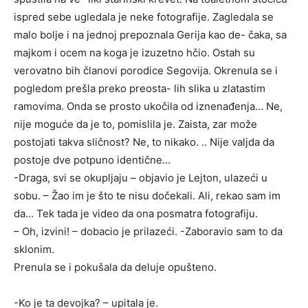
ispred sebe ugledala je neke fotografije. Zagledala se
malo bolje i na jednoj prepoznala Gerija kao de- čaka, sa
majkom i ocem na koga je izuzetno hčio. Ostah su
verovatno bih članovi porodice Segovija. Okrenula se i
pogledom prešla preko preosta- lih slika u zlatastim
ramovima. Onda se prosto ukočila od iznenađenja… Ne,
nije moguće da je to, pomislila je. Zaista, zar može
postojati takva sličnost? Ne, to nikako. .. Nije valjda da
postoje dve potpuno identične…
-Draga, svi se okupljaju – objavio je Lejton, ulazeći u
sobu. – Žao im je što te nisu dočekali. Ali, rekao sam im
da… Tek tada je video da ona posmatra fotografiju.
– Oh, izvini! – dobacio je prilazeći. -Zaboravio sam to da
sklonim.
Prenula se i pokušala da deluje opušteno.
-Ko je ta devojka? – upitala je.