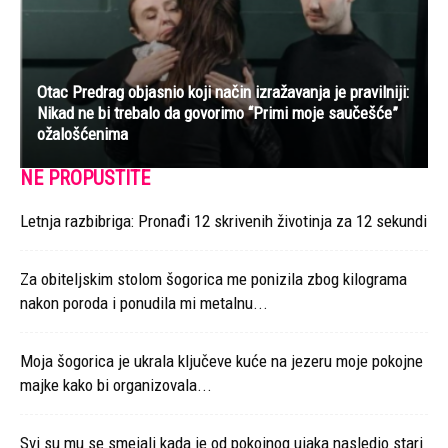
Otac Predrag objasnio koji način izražavanja je pravilniji:
Nikad ne bi trebalo da govorimo “Primi moje saučešće”
ožalošćenima
NE PROPUSTITE
Letnja razbibriga: Pronađi 12 skrivenih životinja za 12 sekundi
Za obiteljskim stolom šogorica me ponizila zbog kilograma
nakon poroda i ponudila mi metalnu...
Moja šogorica je ukrala ključeve kuće na jezeru moje pokojne
majke kako bi organizovala...
Svi su mu se smejali kada je od pokojnog ujaka nasledio stari