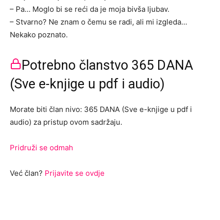
– Pa… Moglo bi se reći da je moja bivša ljubav.
– Stvarno? Ne znam o čemu se radi, ali mi izgleda…
Nekako poznato.
Potrebno članstvo 365 DANA
(Sve e-knjige u pdf i audio)
Morate biti član nivo: 365 DANA (Sve e-knjige u pdf i
audio) za pristup ovom sadržaju.
Pridruži se odmah
Već član?
Prijavite se ovdje