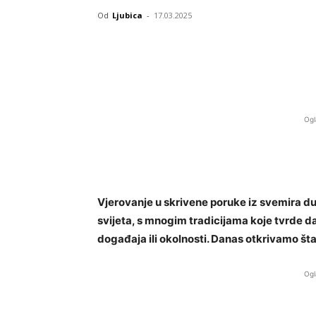
Od
Ljubica
-
17.03.2025
Ogl
Vjerovanje u skrivene poruke iz svemira du
svijeta, s mnogim tradicijama koje tvrde d
događaja ili okolnosti. Danas otkrivamo št
Ogl