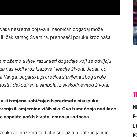
 svaka nesretna pojava ili neobičan događaj može
va ili čak samog Svemira, prenoseći poruke kroz naša
 ne možemo uvijek razumjeti događaje koji se odvijaju
da nas vodi kroz izazove i lekcije života. Jedan od
aba Vanga, bugarska proročica slavljena zbog svoje
sti i dekodiranja simbola iz svakodnevnog života.
T
u ili izmjene uobičajenih predmeta nisu puka
N
enja ili smjernice viših sila. Ova tumačenja nadilaze
E
je aspekte naših života, emocija i odnosa.
U
nakova možemo se bolje snalaziti u potencijalnim
K