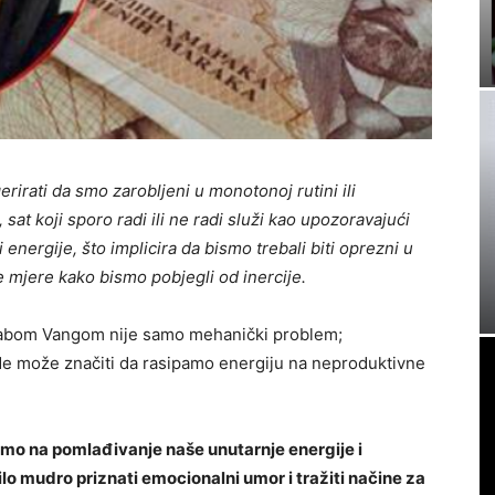
irati da smo zarobljeni u monotonoj rutini ili
 sat koji sporo radi ili ne radi služi kao upozoravajući
i energije, što implicira da bismo trebali biti oprezni u
 mjere kako bismo pobjegli od inercije.
Babom Vangom nije samo mehanički problem;
ode može značiti da rasipamo energiju na neproduktivne
amo na pomlađivanje naše unutarnje energije i
o mudro priznati emocionalni umor i tražiti načine za