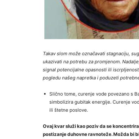
Takav slom može označavati stagnaciju, suger
ukazivati ​​na potrebu za promjenom. Nadalje,
signal potencijalne opasnosti ili iscrpljenost
pogledu našeg napretka i poduzeti potrebne
Slično tome, curenje vode povezano s 
simbolizira gubitak energije. Curenje v
ili štetne poslove.
Ovaj kvar služi kao poziv da se koncentrir
postizanje duhovne ravnoteže. Možda bi bil