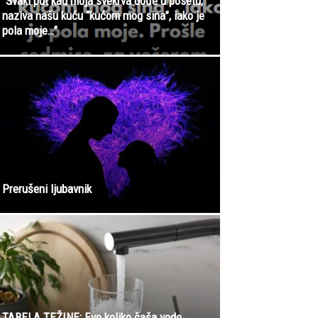
“Svaki put kad moja svekrva dođe u posetu,
naziva našu kuću “kućom mog sina”, iako je
pola moje…”
Prerušeni ljubavnik
TABELA TEŽINE: Evo koliko čaša vode