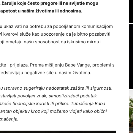
, žarulje koje često pregore ili ne svijetle mogu
apetost u našim životima ili odnosima.
gu ukazivati ​​na potrebu za poboljšanom komunikacijom
vi kvarovi služe kao upozorenje da je bitno pozabaviti
oji ometaju našu sposobnost da iskusimo mirnu i
ite i prijelaza. Prema mišljenju Babe Vange, problemi s
edstavljaju negativne sile u našim životima.
ju ispravno sugeriraju nedostatak zaštite ili sigurnosti.
tavljati povoljan znak, simbolizirajući početak
zeće financijske koristi ili prilike. Tumačenja Baba
ntan objektiv kroz koji možemo vidjeti kako obični
značenja.