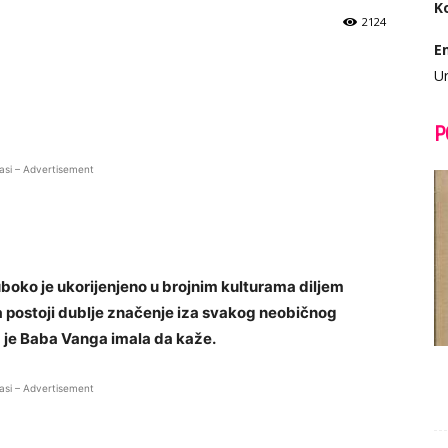
K
2124
E
Ur
P
asi – Advertisement
boko je ukorijenjeno u brojnim kulturama diljem
a postoji dublje značenje iza svakog neobičnog
a je Baba Vanga imala da kaže.
asi – Advertisement