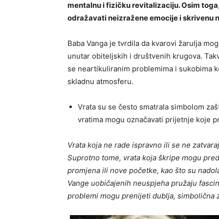
mentalnu i fizičku revitalizaciju. Osim toga
odražavati neizražene emocije i skrivenu n
Baba Vanga je tvrdila da kvarovi žarulja mo
unutar obiteljskih i društvenih krugova. Tak
se neartikuliranim problemima i sukobima k
skladnu atmosferu.
Vrata su se često smatrala simbolom zašt
vratima mogu označavati prijetnje koje pr
Vrata koja ne rade ispravno ili se ne zatvara
Suprotno tome, vrata koja škripe mogu preds
promjena ili nove početke, kao što su nadola
Vange uobičajenih neuspjeha pružaju fascina
problemi mogu prenijeti dublja, simbolična 