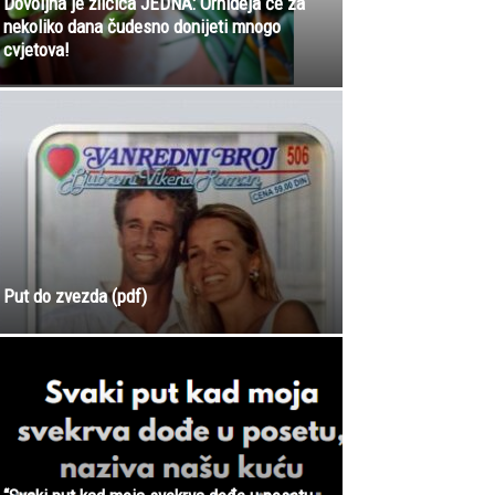
Dovoljna je žličica JEDNA: Orhideja će za
nekoliko dana čudesno donijeti mnogo
cvjetova!
Put do zvezda (pdf)