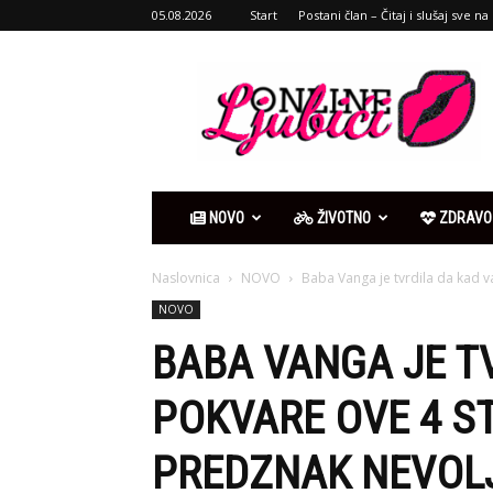
05.08.2026
Start
Postani član – Čitaj i slušaj sve na 
Ljubići
online
NOVO
ŽIVOTNO
ZDRAVO
Naslovnica
NOVO
Baba Vanga je tvrdila da kad 
NOVO
BABA VANGA JE T
POKVARE OVE 4 ST
PREDZNAK NEVOL