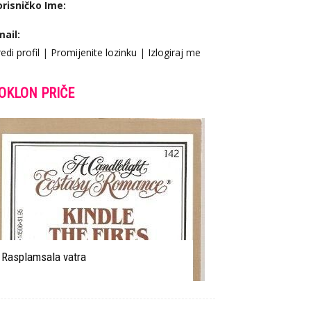
orisničko Ime:
mail:
edi profil
|
Promijenite lozinku
|
Izlogiraj me
OKLON PRIČE
Rasplamsala vatra