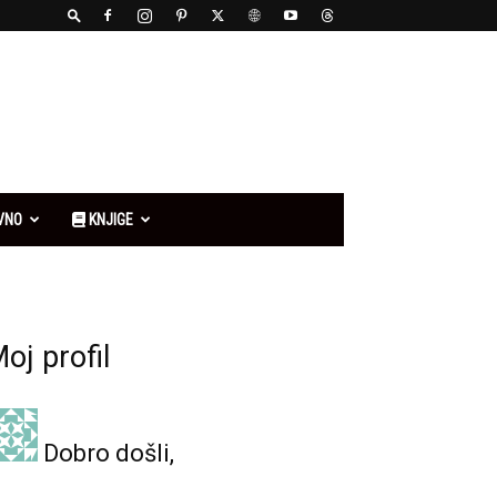
VNO
KNJIGE
oj profil
Dobro došli,