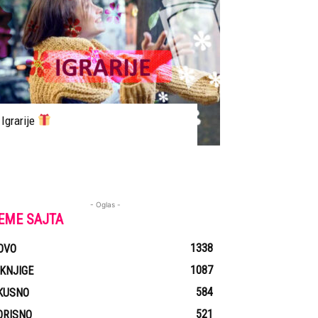
Igrarije
- Oglas -
EME SAJTA
1338
OVO
1087
-KNJIGE
584
KUSNO
521
ORISNO