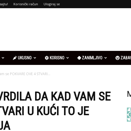
sajtu!
Korisnički račun
Ulogiraj se
UKUSNO
KORISNO
ZANIMLJIVO
ZABA
vam se POKVARE OVE 4 STVARI...
VRDILA DA KAD VAM SE
M
VARI U KUĆI TO JE
JA