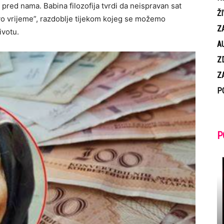
u pred nama. Babina filozofija tvrdi da neispravan sat
Ž
tvo vrijeme”, razdoblje tijekom kojeg se možemo
Z
ivotu.
A
Z
Z
P
P