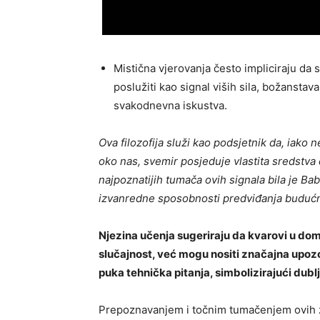
Mistična vjerovanja često impliciraju da
poslužiti kao signal viših sila, božansta
svakodnevna iskustva.
Ova filozofija služi kao podsjetnik da, iako
oko nas, svemir posjeduje vlastita sredstva 
najpoznatijih tumača ovih signala bila je B
izvanredne sposobnosti predviđanja budućno
Njezina učenja sugeriraju da kvarovi u dom
slučajnost, već mogu nositi značajna upozor
puka tehnička pitanja, simbolizirajući dubl
Prepoznavanjem i točnim tumačenjem ovih z