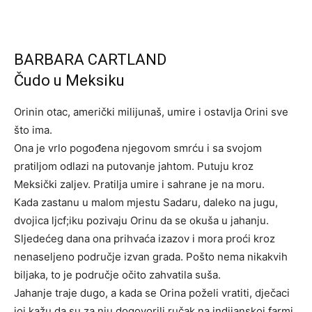
BARBARA CARTLAND
Čudo u Meksiku
Orinin otac, američki milijunaš, umire i ostavlja Orini sve
što ima.
Ona je vrlo pogođena njegovom smrću i sa svojom
pratiljom odlazi na putovanje jahtom. Putuju kroz
Meksički zaljev. Pratilja umire i sahrane je na moru.
Kada zastanu u malom mjestu Sadaru, daleko na jugu,
dvojica ljcf;iku pozivaju Orinu da se okuša u jahanju.
Sljedećeg dana ona prihvaća izazov i mora proći kroz
nenaseljeno područje izvan grada. Pošto nema nikakvih
biljaka, to je područje očito zahvatila suša.
Jahanje traje dugo, a kada se Orina poželi vratiti, dječaci
joj kažu da su za nju dogovorili ručak na indijanskoj farmi.