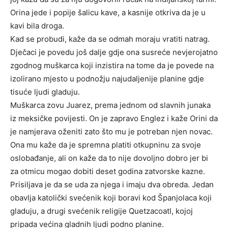
Orina jede i popije šalicu kave, a kasnije otkriva da je u
kavi bila droga.
Kad se probudi, kaže da se odmah moraju vratiti natrag.
Dječaci je povedu još dalje gdje ona susreće nevjerojatno
zgodnog muškarca koji inzistira na tome da je povede na
izolirano mjesto u podnožju najudaljenije planine gdje
tisuće ljudi gladuju.
Muškarca zovu Juarez, prema jednom od slavnih junaka
iz meksičke povijesti. On je zapravo Englez i kaže Orini da
je namjerava oženiti zato što mu je potreban njen novac.
Ona mu kaže da je spremna platiti otkupninu za svoje
oslobađanje, ali on kaže da to nije dovoljno dobro jer bi
za otmicu mogao dobiti deset godina zatvorske kazne.
Prisiljava je da se uda za njega i imaju dva obreda. Jedan
obavlja katolički svećenik koji boravi kod Španjolaca koji
gladuju, a drugi svećenik religije Quetzacoatl, kojoj
pripada većina gladnih ljudi podno planine.