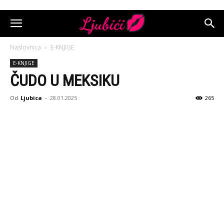
Naslovnica
E-KNJIGE
E-KNJIGE
ČUDO U MEKSIKU
Od
Ljubica
-
28.01.2025
265