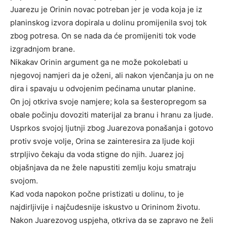
Juarezu je Orinin novac potreban jer je voda koja je iz
planinskog izvora dopirala u dolinu promijenila svoj tok
zbog potresa. On se nada da će promijeniti tok vode
izgradnjom brane.
Nikakav Orinin argument ga ne može pokolebati u
njegovoj namjeri da je oženi, ali nakon vjenčanja ju on ne
dira i spavaju u odvojenim pećinama unutar planine.
On joj otkriva svoje namjere; kola sa šesteropregom sa
obale počinju dovoziti materijal za branu i hranu za ljude.
Usprkos svojoj ljutnji zbog Juarezova ponašanja i gotovo
protiv svoje volje, Orina se zainteresira za ljude koji
strpljivo čekaju da voda stigne do njih. Juarez joj
objašnjava da ne žele napustiti zemlju koju smatraju
svojom.
Kad voda napokon počne pristizati u dolinu, to je
najdirljivije i najčudesnije iskustvo u Orininom životu.
Nakon Juarezovog uspjeha, otkriva da se zapravo ne želi