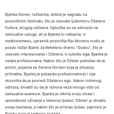
Bjanka Glover, režiserka, dobila je nagradu na
pozorišnom festivalu, što je izazvalo ljubomoru Džetera
Fullera, drugog režisera. Optužbe su se odnosile na
seksualne usluge, ali je Bjanka to odbacila. U
međuvremenu, upravnik pozorišta Rip Moranis nudio je
posao režije Bjanki za Beketovu dramu “Godou”, što je
izazvalo interesovanje i Džetera. U sukobu ega, Bjanka je
ostala profesionalna. Nakon što je Džeter pokušao da je
ponizi, pojavila se Serena Gordon koja je situaciju
prihvatila. Bjanka je pokazala profesionalnost i nije
dozvolila da je povredi Džeterov ego. Nakon intimnog
odnosa, shvatili su da je njihova veza mnogo više od
seksualne avanture. Bjanka je otkrila svoju strast i
sposobnost uživanja u telesnoj ljubavi. Džeter je shvatio
svoja osećanja, a nakon što je priznao ljubav, zaprosio je
Bjanku koja je radosno pristala.