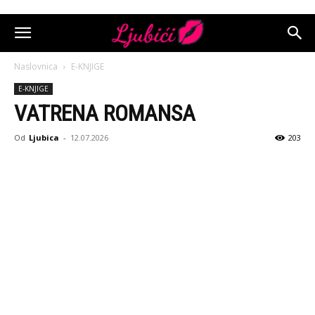
Naslovnica
E-KNJIGE
E-KNJIGE
VATRENA ROMANSA
Od
Ljubica
-
12.07.2026
203