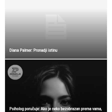
Diana Palmer: Pronadji istinu
Psiholog poručuje: Ako je neko bezobrazan prema vama,