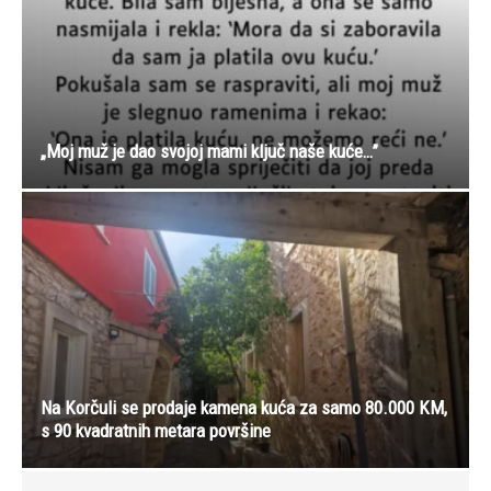
„Moj muž je dao svojoj mami ključ naše kuće…”
Na Korčuli se prodaje kamena kuća za samo 80.000 KM,
s 90 kvadratnih metara površine