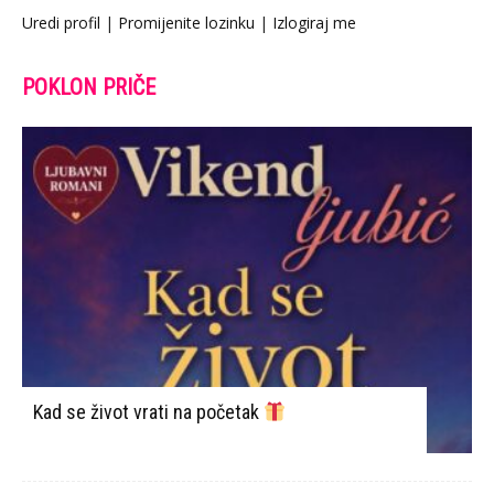
Uredi profil
|
Promijenite lozinku
|
Izlogiraj me
POKLON PRIČE
Kad se život vrati na početak