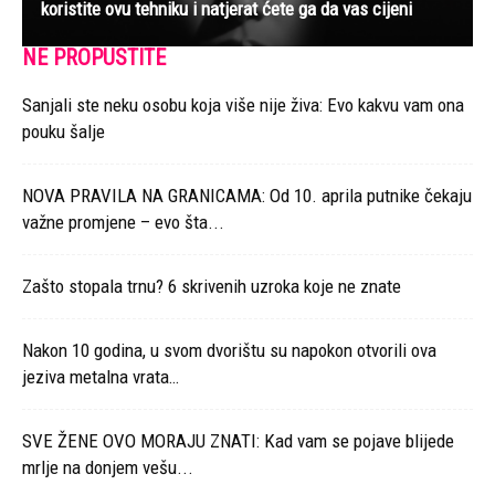
koristite ovu tehniku i natjerat ćete ga da vas cijeni
NE PROPUSTITE
Sanjali ste neku osobu koja više nije živa: Evo kakvu vam ona
pouku šalje
NOVA PRAVILA NA GRANICAMA: Od 10. aprila putnike čekaju
važne promjene – evo šta...
Zašto stopala trnu? 6 skrivenih uzroka koje ne znate
Nakon 10 godina, u svom dvorištu su napokon otvorili ova
jeziva metalna vrata…
SVE ŽENE OVO MORAJU ZNATI: Kad vam se pojave blijede
mrlje na donjem vešu...