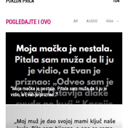
104
POKLON PRIČA
POGLEDAJTE I OVO
All
AUDIO
Više
“Moja mačka je nestala. Pitala sam muža da li ju je
vidio, a Evan je priznao…”