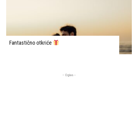
Fantastično otkriće
- Oglas -