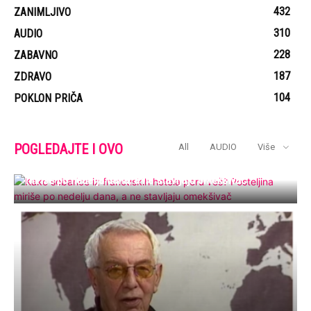
432
ZANIMLJIVO
310
AUDIO
228
ZABAVNO
187
ZDRAVO
104
POKLON PRIČA
POGLEDAJTE I OVO
All
AUDIO
Više
Kako sobarice iz francuskih hotela peru veš? Posteljina
miriše po nedelju dana, a ne stavljaju omekšivač