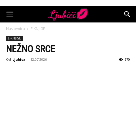
Naslovnica
E-KNJIGE
E-KNJIGE
NEŽNO SRCE
Od
Ljubica
-
12.07.2026
570