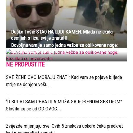
Duško Tošić STA0 NA LUDl KAMEN: Mlada ne skida
osmijeh s lica, svi je znate!!!
Dovoljna vam je samo jedna vežba za oblikovane noge:
Rezultati su neverovatni
NE PROPUSTITE
SVE ŽENE OVO MORAJU ZNATI: Kad vam se pojave blijede
mrlje na donjem vešu...
“U BUDVI SAM UHVATILA MUŽA SA ROĐENOM SESTROM”
Slošilo joj se od OD OVOG...
Zvijezde mijenjaju sve: Ovih 5 znakova uskoro čeka preokret