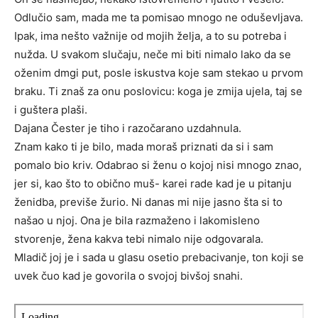
Odlučio sam, mada me ta pomisao mnogo ne oduševljava.
Ipak, ima nešto važnije od mojih želja, a to su potreba i
nužda. U svakom slučaju, neče mi biti nimalo lako da se
oženim dmgi put, posle iskustva koje sam stekao u prvom
braku. Ti znaš za onu poslovicu: koga je zmija ujela, taj se
i guštera plaši.
Dajana Čester je tiho i razočarano uzdahnula.
Znam kako ti je bilo, mada moraš priznati da si i sam
pomalo bio kriv. Odabrao si ženu o kojoj nisi mnogo znao,
jer si, kao što to obično muš- karei rade kad je u pitanju
ženidba, previše žurio. Ni danas mi nije jasno šta si to
našao u njoj. Ona je bila razmaženo i lakomisleno
stvorenje, žena kakva tebi nimalo nije odgovarala.
Mladič joj je i sada u glasu osetio prebacivanje, ton koji se
uvek čuo kad je govorila o svojoj bivšoj snahi.