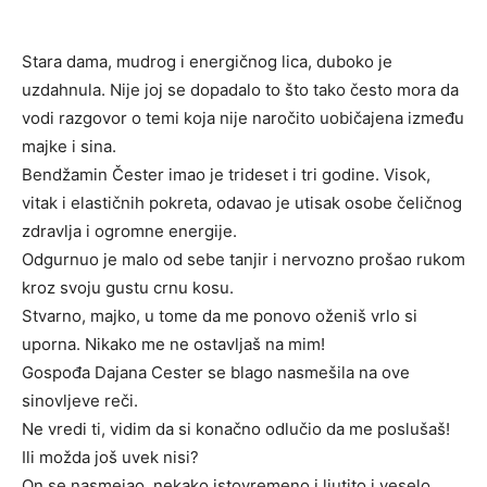
Stara dama, mudrog i energičnog lica, duboko je
uzdahnula. Nije joj se dopadalo to što tako često mora da
vodi razgovor o temi koja nije naročito uobičajena između
majke i sina.
Bendžamin Čester imao je trideset i tri godine. Visok,
vitak i elastičnih pokreta, odavao je utisak osobe čeličnog
zdravlja i ogromne energije.
Odgurnuo je malo od sebe tanjir i nervozno prošao rukom
kroz svoju gustu crnu kosu.
Stvarno, majko, u tome da me ponovo oženiš vrlo si
uporna. Nikako me ne ostavljaš na mim!
Gospođa Dajana Cester se blago nasmešila na ove
sinovljeve reči.
Ne vredi ti, vidim da si konačno odlučio da me poslušaš!
Ili možda još uvek nisi?
On se nasmejao, nekako istovremeno i ljutito i veselo.