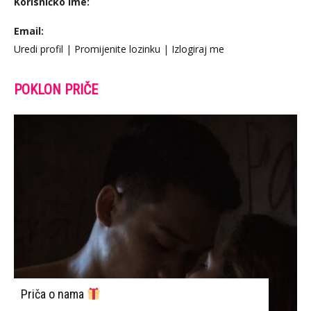
Korisničko Ime:
Email:
Uredi profil
|
Promijenite lozinku
|
Izlogiraj me
POKLON PRIČE
Priča o nama