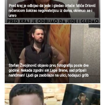
Pred kraj je odbijao da jede i gledao crtaće: Mića Orlović
rečenicom šokirao negovateljicu iz doma, okrenuo se i
umro
Stefan Živojinović objavio prvu fotografiju posle dve
godine: Nekada zgodni sin Lepe Brene, sad pr0paIi
nark0man! Ljudi ga zaobilaze na ulici, hodajuci gr0b