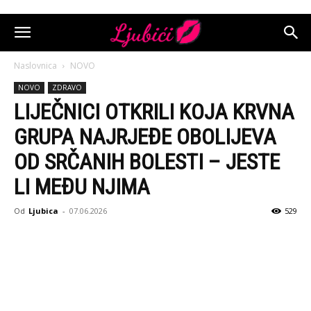
Naslovnica
NOVO
NOVO
ZDRAVO
LIJEČNICI OTKRILI KOJA KRVNA
GRUPA NAJRJEĐE OBOLIJEVA
OD SRČANIH BOLESTI – JESTE
LI MEĐU NJIMA
Od
Ljubica
-
07.06.2026
529