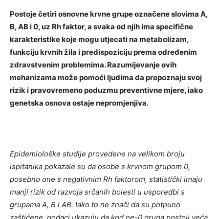
Postoje četiri osnovne krvne grupe označene slovima A,
B, AB i 0, uz Rh faktor, a svaka od njih ima specifične
karakteristike koje mogu utjecati na metabolizam,
funkciju krvnih žila i predispoziciju prema određenim
zdravstvenim problemima. Razumijevanje ovih
mehanizama može pomoći ljudima da prepoznaju svoj
rizik i pravovremeno poduzmu preventivne mjere, iako
genetska osnova ostaje nepromjenjiva.
Epidemiološke studije provedene na velikom broju
ispitanika pokazale su da osobe s krvnom grupom 0,
posebno one s negativnim Rh faktorom, statistički imaju
manji rizik od razvoja srčanih bolesti u usporedbi s
grupama A, B i AB. Iako to ne znači da su potpuno
zaštićene, podaci ukazuju da kod ne-0 grupa postoji veća