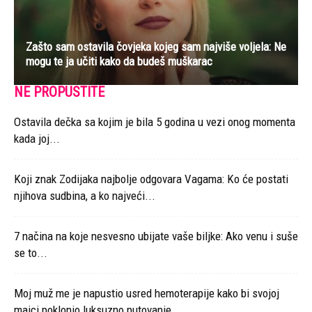
Zašto sam ostavila čovjeka kojeg sam najviše voljela: Ne
mogu te ja učiti kako da budeš muškarac
NE PROPUSTITE
Ostavila dečka sa kojim je bila 5 godina u vezi onog momenta
kada joj...
Koji znak Zodijaka najbolje odgovara Vagama: Ko će postati
njihova sudbina, a ko najveći...
7 načina na koje nesvesno ubijate vaše biljke: Ako venu i suše
se to...
Moj muž me je napustio usred hemoterapije kako bi svojoj
majci poklonio luksuzno putovanje...