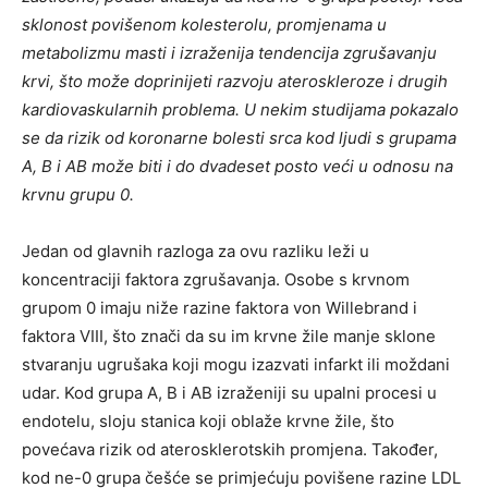
sklonost povišenom kolesterolu, promjenama u
metabolizmu masti i izraženija tendencija zgrušavanju
krvi, što može doprinijeti razvoju ateroskleroze i drugih
kardiovaskularnih problema. U nekim studijama pokazalo
se da rizik od koronarne bolesti srca kod ljudi s grupama
A, B i AB može biti i do dvadeset posto veći u odnosu na
krvnu grupu 0.
Jedan od glavnih razloga za ovu razliku leži u
koncentraciji faktora zgrušavanja. Osobe s krvnom
grupom 0 imaju niže razine faktora von Willebrand i
faktora VIII, što znači da su im krvne žile manje sklone
stvaranju ugrušaka koji mogu izazvati infarkt ili moždani
udar. Kod grupa A, B i AB izraženiji su upalni procesi u
endotelu, sloju stanica koji oblaže krvne žile, što
povećava rizik od aterosklerotskih promjena. Također,
kod ne-0 grupa češće se primjećuju povišene razine LDL