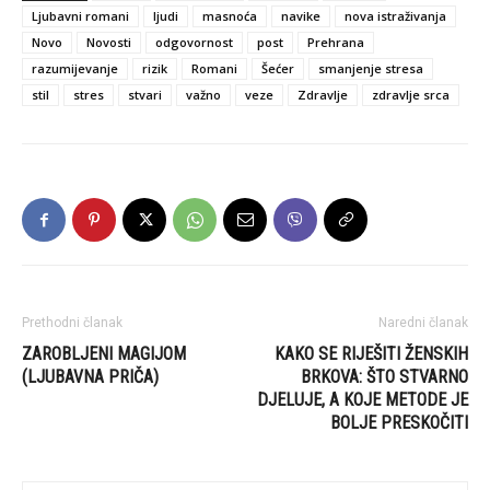
Ljubavni romani
ljudi
masnoća
navike
nova istraživanja
Novo
Novosti
odgovornost
post
Prehrana
razumijevanje
rizik
Romani
Šećer
smanjenje stresa
stil
stres
stvari
važno
veze
Zdravlje
zdravlje srca
Prethodni članak
Naredni članak
ZAROBLJENI MAGIJOM
KAKO SE RIJEŠITI ŽENSKIH
(LJUBAVNA PRIČA)
BRKOVA: ŠTO STVARNO
DJELUJE, A KOJE METODE JE
BOLJE PRESKOČITI