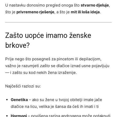
U nastavku donosimo pregled onoga što
stvarno djeluje
,
što je
privremeno rješenje
, a što je
mit ili loša ideja
.
Zašto uopće imamo ženske
brkove?
Prije nego što posegneš za pincetom ili depilacijom,
važno je razumjeti
zašto
se dlačice iznad usne pojavljuju
— i zašto su kod nekih žena izraženije.
Najčešći razlozi su:
Genetika
– ako su žene u tvojoj obitelji imale jače
dlačice na licu, velika je šansa da ćeš ih imati i ti
Hormoni
– povišena razina androgena može potaknuti