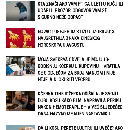
ŠTA ZNAČI AKO VAM PTICA ULETI U KUĆU ILI
UDARI U PROZOR: ODGOVOR VAM SE
SIGURNO NEĆE DOPASTI
NOVAC I USPJEH IM STIŽU U IZOBILJU: 3
NAJSRETNIJA ZNAKA KINESKOG
HOROSKOPA U AVGUSTU
MOJA SVEKRVA ODVELA JE MOJU 13-
GODIŠNJU KĆERKU U KUPOVINU – VRATILA
SE S ODJEĆOM ZA BROJ MANJOM I NIJE
HTJELA NI OKUSITI VEČERU
KĆERKA TINEJDŽERKA OŠIŠALA JE SVOJU
DUGU KOSU KAKO BI MI NAPRAVILA PERIKU
NAKON HEMOTERAPIJE – A VEĆ SLJEDEĆEG
DANA NAZVAO ME NJEN NASTAVNIK I...
DA LI KOSU PERETE UJUTRU ILI UVEČE? AKO