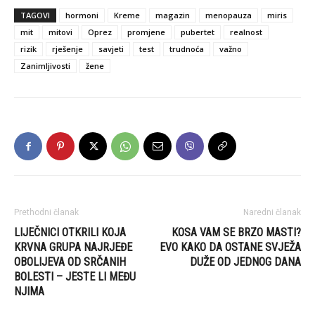
TAGOVI
hormoni
Kreme
magazin
menopauza
miris
mit
mitovi
Oprez
promjene
pubertet
realnost
rizik
rješenje
savjeti
test
trudnoća
važno
Zanimljivosti
žene
Prethodni članak
Naredni članak
LIJEČNICI OTKRILI KOJA
KOSA VAM SE BRZO MASTI?
KRVNA GRUPA NAJRJEĐE
EVO KAKO DA OSTANE SVJEŽA
OBOLIJEVA OD SRČANIH
DUŽE OD JEDNOG DANA
BOLESTI – JESTE LI MEĐU
NJIMA