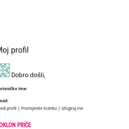
oj profil
Dobro došli,
orisničko Ime:
mail:
edi profil
|
Promijenite lozinku
|
Izlogiraj me
OKLON PRIČE