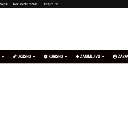
sajtu!
Korisnički račun
Ulogiraj se
UKUSNO
KORISNO
ZANIMLJIVO
ZABA