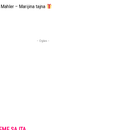
Mahler – Marijina tajna
- Oglas -
EME SAJTA