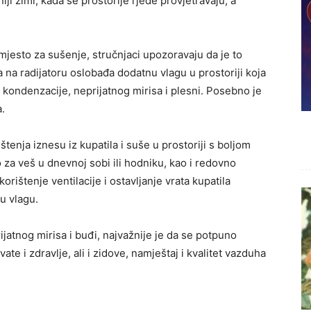
iji zimi, kada se prostorije rjeđe provjetravaju, a
 mjesto za sušenje, stručnjaci upozoravaju da je to
 na radijatoru oslobađa dodatnu vlagu u prostoriji koja
 kondenzacije, neprijatnog mirisa i plesni. Posebno je
.
štenja iznesu iz kupatila i suše u prostoriji s boljom
o za veš u dnevnoj sobi ili hodniku, kao i redovno
orištenje ventilacije i ostavljanje vrata kupatila
u vlagu.
ijatnog mirisa i buđi, najvažnije je da se potpuno
ate i zdravlje, ali i zidove, namještaj i kvalitet vazduha