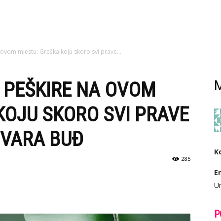
 ovom mjestu: Greška koju skoro svi prave...
E PEŠKIRE NA OVOM
M
KOJU SKORO SVI PRAVE
TVARA BUĐ
K
285
E
Ur
P