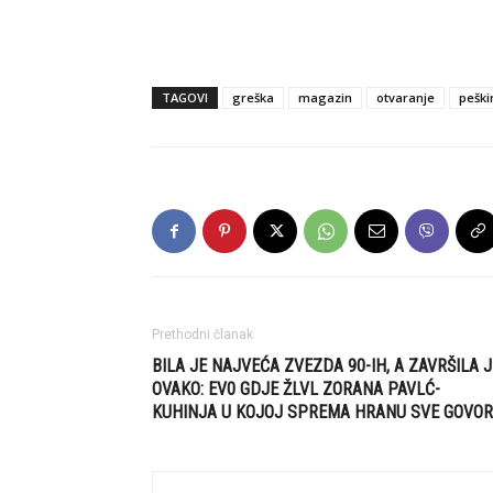
TAGOVI
greška
magazin
otvaranje
peškir
Prethodni članak
BILA JE NAJVEĆA ZVEZDA 90-IH, A ZAVRŠILA J
OVAKO: EV0 GDJE ŽLVL ZORANA PAVLĆ-
KUHINJA U KOJOJ SPREMA HRANU SVE GOVOR