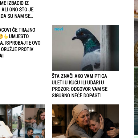
E IZBACIO IZ
 ALI ONO ŠTO JE
DA SU NAM SE...
PACOVI ĆE TRAJNO
UMJESTO
A, ISPROBAJTE OVO
 ORUŽJE PROTIV
A!
ŠTA ZNAČI AKO VAM PTICA
ULETI U KUĆU ILI UDARI U
PROZOR: ODGOVOR VAM SE
SIGURNO NEĆE DOPASTI