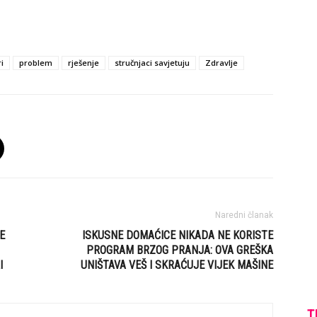
i
problem
rješenje
stručnjaci savjetuju
Zdravlje
Naredni članak
E
ISKUSNE DOMAĆICE NIKADA NE KORISTE
PROGRAM BRZOG PRANJA: OVA GREŠKA
I
UNIŠTAVA VEŠ I SKRAĆUJE VIJEK MAŠINE
T