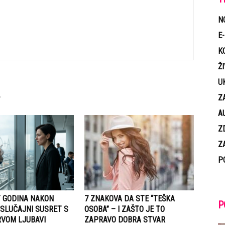
N
E
K
Ž
U
Z
A
Z
Z
P
 GODINA NAKON
7 ZNAKOVA DA STE “TEŠKA
P
 SLUČAJNI SUSRET S
OSOBA” – I ZAŠTO JE TO
VOM LJUBAVI
ZAPRAVO DOBRA STVAR