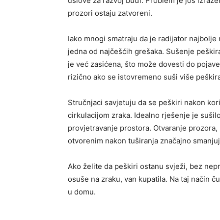
uslove za razvoj buđi. Problem je još izražen
prozori ostaju zatvoreni.
Iako mnogi smatraju da je radijator najbolje
jedna od najčešćih grešaka. Sušenje peškira
je već zasićena, što može dovesti do pojave
rizično ako se istovremeno suši više peškira
Stručnjaci savjetuju da se peškiri nakon kori
cirkulacijom zraka. Idealno rješenje je sušil
provjetravanje prostora. Otvaranje prozora, k
otvorenim nakon tuširanja značajno smanjuj
Ako želite da peškiri ostanu svježi, bez nepr
osuše na zraku, van kupatila. Na taj način čuv
u domu.