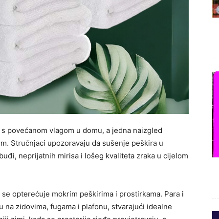
 s povećanom vlagom u domu, a jedna naizgled
m. Stručnjaci upozoravaju da sušenje peškira u
buđi, neprijatnih mirisa i lošeg kvaliteta zraka u cijelom
 se opterećuje mokrim peškirima i prostirkama. Para i
 na zidovima, fugama i plafonu, stvarajući idealne