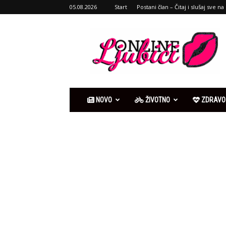
05.08.2026
Start
Postani član – Čitaj i slušaj sve na 
Ljubići
online
NOVO
ŽIVOTNO
ZDRAVO