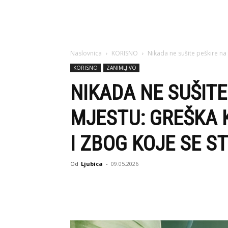
Naslovnica
KORISNO
Nikada ne sušite peškire na
KORISNO
ZANIMLJIVO
NIKADA NE SUŠIT
MJESTU: GREŠKA 
I ZBOG KOJE SE S
Od
Ljubica
-
09.05.2026