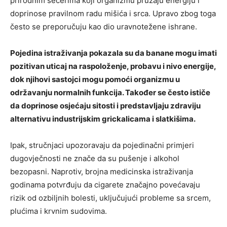
prirodnim šećerima koji organizmu pružaju energiju i
doprinose pravilnom radu mišića i srca. Upravo zbog toga
često se preporučuju kao dio uravnotežene ishrane.
Pojedina istraživanja pokazala su da banane mogu imati
pozitivan uticaj na raspoloženje, probavu i nivo energije,
dok njihovi sastojci mogu pomoći organizmu u
održavanju normalnih funkcija. Također se često ističe
da doprinose osjećaju sitosti i predstavljaju zdraviju
alternativu industrijskim grickalicama i slatkišima.
Ipak, stručnjaci upozoravaju da pojedinačni primjeri
dugovječnosti ne znače da su pušenje i alkohol
bezopasni. Naprotiv, brojna medicinska istraživanja
godinama potvrđuju da cigarete značajno povećavaju
rizik od ozbiljnih bolesti, uključujući probleme sa srcem,
plućima i krvnim sudovima.