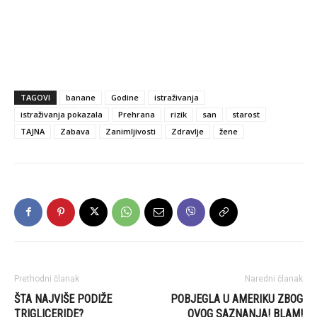
TAGOVI
banane
Godine
istraživanja
istraživanja pokazala
Prehrana
rizik
san
starost
TAJNA
Zabava
Zanimljivosti
Zdravlje
žene
Prethodni članak
Naredni članak
ŠTA NAJVIŠE PODIŽE
POBJEGLA U AMERIKU ZBOG
TRIGLICERIDE?
OVOG SAZNANJA! BLAM!