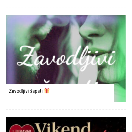
Zavodljivi šapati