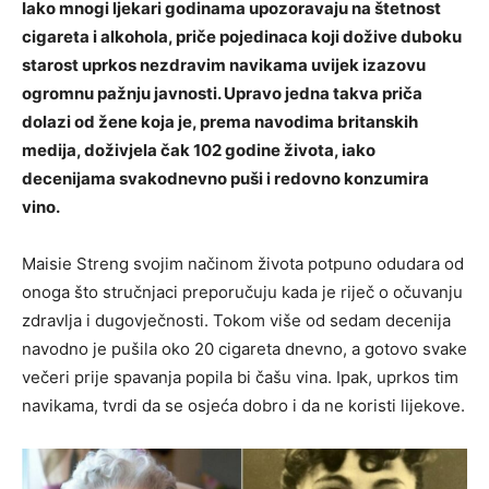
Iako mnogi ljekari godinama upozoravaju na štetnost
cigareta i alkohola, priče pojedinaca koji dožive duboku
starost uprkos nezdravim navikama uvijek izazovu
ogromnu pažnju javnosti. Upravo jedna takva priča
dolazi od žene koja je, prema navodima britanskih
medija, doživjela čak 102 godine života, iako
decenijama svakodnevno puši i redovno konzumira
vino.
Maisie Streng svojim načinom života potpuno odudara od
onoga što stručnjaci preporučuju kada je riječ o očuvanju
zdravlja i dugovječnosti. Tokom više od sedam decenija
navodno je pušila oko 20 cigareta dnevno, a gotovo svake
večeri prije spavanja popila bi čašu vina. Ipak, uprkos tim
navikama, tvrdi da se osjeća dobro i da ne koristi lijekove.