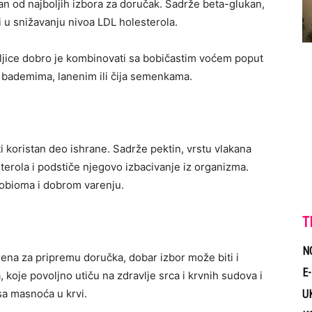
n od najboljih izbora za doručak. Sadrže beta-glukan,
i u snižavanju nivoa LDL holesterola.
uljice dobro je kombinovati sa bobičastim voćem poput
a, bademima, lanenim ili čija semenkama.
i koristan deo ishrane. Sadrže pektin, vrstu vlakana
erola i podstiče njegovo izbacivanje iz organizma.
robioma i dobrom varenju.
T
N
na za pripremu doručka, dobar izbor može biti i
E
koje povoljno utiču na zdravlje srca i krvnih sudova i
a masnoća u krvi.
U