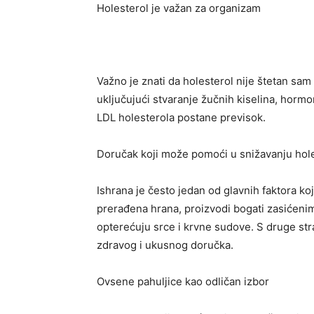
Holesterol je važan za organizam
Važno je znati da holesterol nije štetan sam 
uključujući stvaranje žučnih kiselina, horm
LDL holesterola postane previsok.
Doručak koji može pomoći u snižavanju hol
Ishrana je često jedan od glavnih faktora koj
prerađena hrana, proizvodi bogati zasićeni
opterećuju srce i krvne sudove. S druge st
zdravog i ukusnog doručka.
Ovsene pahuljice kao odličan izbor