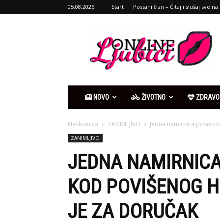
05.08.2026
Start
Postani član – Čitaj i slušaj sve na 
Ljubići
online
NOVO
ŽIVOTNO
ZDRAVO
Naslovnica
ZANIMLJIVO
Jedna namirnica posebno
ZANIMLJIVO
JEDNA NAMIRNIC
KOD POVIŠENOG H
JE ZA DORUČAK