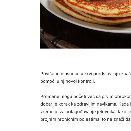
Povišene masnoće u krvi predstavljaju značaj
pomoći u njihovoj kontroli.
Promene mogu početi već sa prvim obrokom 
dobar je korak ka zdravijim navikama. Kada 
vreme je za prilagođavanje jelovnika. Iako j
brojnim hroničnim bolestima, to ne znači d