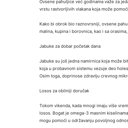
Ovsene pahuljice već godinama važe za jeda
vrstu rastvorljivih vlakana koja može pomoć
Kako bi obrok bio raznovrsniji, ovsene pah
malina, kupina i borovnica, kao i sa orasim
Jabuke za dobar početak dana
Jabuke su još jedna namirnica koja može bit
koja u probavnom sistemu vezuje deo holest
Osim toga, doprinose zdravlju crevnog mik
Losos za obilniji doručak
Tokom vikenda, kada mnogi imaju više vreme
losos. Bogat je omega-3 masnim kiselinama, 
mogu pomoći u održavanju povoljnog odnos