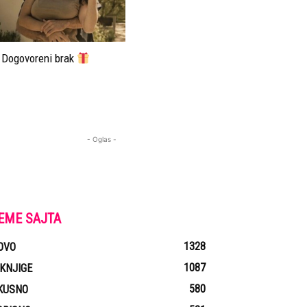
Dogovoreni brak
- Oglas -
EME SAJTA
1328
OVO
1087
-KNJIGE
580
KUSNO