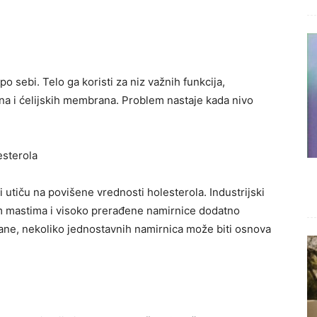
po sebi. Telo ga koristi za niz važnih funkcija,
ona i ćelijskih membrana. Problem nastaje kada nivo
esterola
i utiču na povišene vrednosti holesterola. Industrijski
m mastima i visoko prerađene namirnice dodatno
rane, nekoliko jednostavnih namirnica može biti osnova