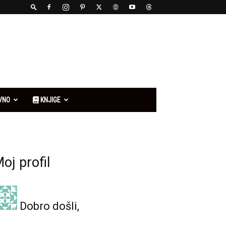
VNO
KNJIGE
oj profil
Dobro došli,