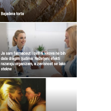
Bajadera torta
Ja sam farmaceut i ovih 6 lekova ne bih
dala dragim ljudima: Neželjeni efekti
razaraju organizam, a zavisnost se lako
stekne