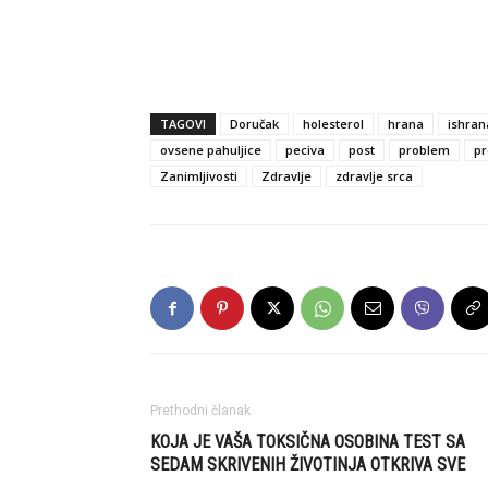
TAGOVI
Doručak
holesterol
hrana
ishran
ovsene pahuljice
peciva
post
problem
pr
Zanimljivosti
Zdravlje
zdravlje srca
Prethodni članak
KOJA JE VAŠA TOKSIČNA OSOBINA TEST SA
SEDAM SKRIVENIH ŽIVOTINJA OTKRIVA SVE