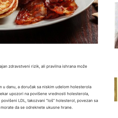
an zdravstveni rizik, ali pravilna ishrana može
u danu, a doručak sa niskim udelom holesterola
lekar upozori na povišene vrednosti holesterola,
e povišeni LDL, takozvani “loš” holesterol, povezan sa
a morate da se odreknete ukusne hrane.