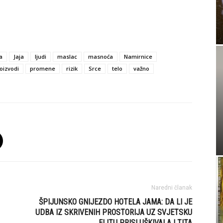
a
Jaja
ljudi
maslac
masnoća
Namirnice
oizvodi
promene
rizik
Srce
telo
važno
Naredni članak
ŠPIJUNSKO GNIJEZDO HOTELA JAMA: DA LI JE
UDBA IZ SKRIVENIH PROSTORIJA UZ SVJETSKU
ELITU PRISLUŠKIVALA I TITA