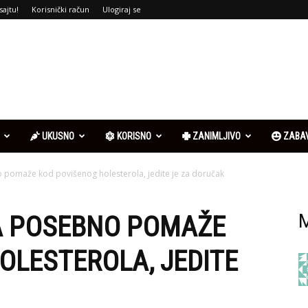
sajtu!
Korisnički račun
Ulogiraj se
UKUSNO
KORISNO
ZANIMLJIVO
ZABA
 pomaže kod povišenog holesterola, jedite je za doručak
A POSEBNO POMAŽE
M
OLESTEROLA, JEDITE