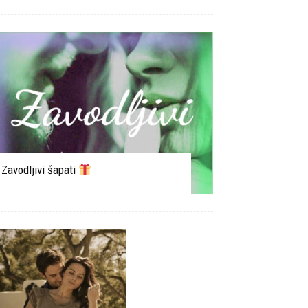
Zavodljivi šapati