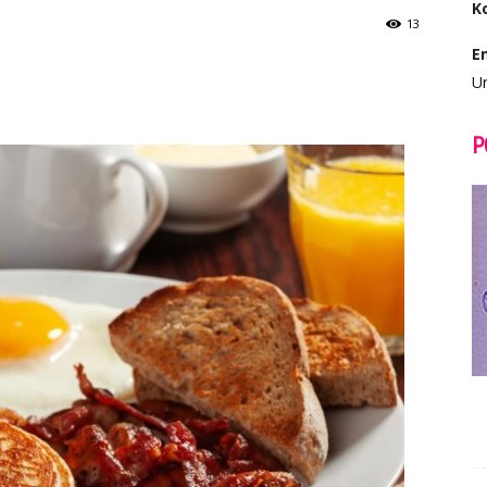
K
13
E
Ur
P