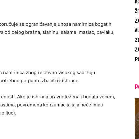
K
Ž
Z
eporučuje se ograničavanje unosa namirnica bogatih
A
va od belog brašna, slaninu, salame, maslac, pavlaku,
Z
Z
P
h namirnica zbog relativno visokog sadržaja
e potrebno potpuno izbaciti iz ishrane.
P
renosti. Ako je ishrana uravnotežena i bogata voćem,
mastima, povremena konzumacija jaja neće imati
e ljudi.