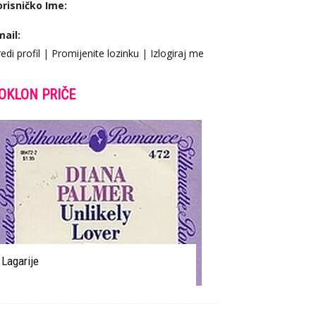
orisničko Ime:
mail:
edi profil
|
Promijenite lozinku
|
Izlogiraj me
OKLON PRIČE
Lagarije