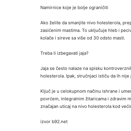
Namirnice koje je bolje ograničiti
Ako želite da smanjite nivo holesterola, pr
zasićenim mastima. To uključuje hleb i peci
kolače i sireve sa više od 30 odsto masti.
Treba li izbegavati jaja?
Jaja se često nalaze na spisku kontroverzni
holesterola. Ipak, stručnjaci ističu da ih nij
Ključ je u celokupnom načinu ishrane i ume
povrćem, integralnim žitaricama i zdravim 
značajan uticaj na nivo holesterola kod većin
izvor b92.net