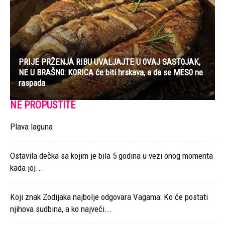
PRIJE PRŽENJA RIBU UVALJAJTE U 0VAJ SAST0JAK,
NE U BRAŠN0: K0RICA će biti hrskava, a da se MES0 ne
raspada
NE PROPUSTITE
Plava laguna
Ostavila dečka sa kojim je bila 5 godina u vezi onog momenta
kada joj...
Koji znak Zodijaka najbolje odgovara Vagama: Ko će postati
njihova sudbina, a ko najveći...