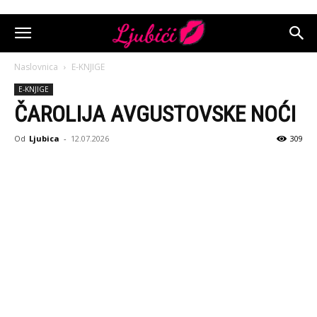
Naslovnica
E-KNJIGE
E-KNJIGE
ČAROLIJA AVGUSTOVSKE NOĆI
Od
Ljubica
-
12.07.2026
309