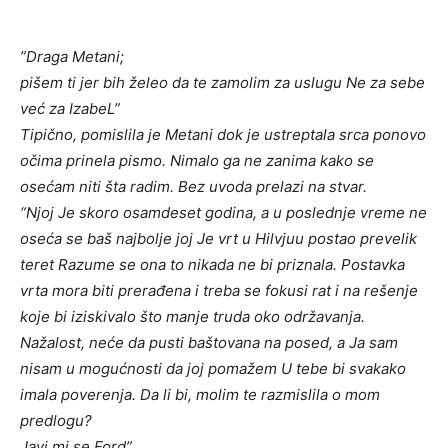
”Draga Metani;
pišem ti jer bih želeo da te zamolim za uslugu Ne za sebe
već za IzabeL”
Tipično, pomislila je Metani dok je ustreptala srca ponovo
očima prinela pismo. Nimalo ga ne zanima kako se
osećam niti šta radim. Bez uvoda prelazi na stvar.
“Njoj Je skoro osamdeset godina, a u poslednje vreme ne
oseća se baš najbolje joj Je vrt u Hilvjuu postao prevelik
teret Razume se ona to nikada ne bi priznala. Postavka
vrta mora biti prerađena i treba se fokusi rat i na rešenje
koje bi iziskivalo što manje truda oko održavanja.
Nažalost, neće da pusti baštovana na posed, a Ja sam
nisam u mogućnosti da joj pomažem U tebe bi svakako
imala poverenja. Da li bi, molim te razmislila o mom
predlogu?
Javi mi se Ford”