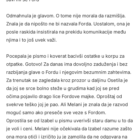
Odmahnula je glavom. O tome nije morala da razmišlja.
Znala je da nipošto ne bi nazvala Forda. Uostalom, ona je
posle raskida insistirala na prekidu komunikacije među
njima i to još uvek važi.
Pocepala je pismo i koverat bacivši ostatke u korpu za
otpatke. Gotovo! Za danas ima dovoljno zaduženja i bez
razbijanja glave o Fordu i njegovim bezumnim zahtevima.
Za trenutak se zagledala kroz prozor u daljinu Osetila je
da joj se srce bolno steže u grudima kad joj se pred
očima pojavilo drago lice Fordove majke. Oproštaj od
svekrve teško joj je pao. Ali Melani je znala da je razvod
moguć samo ako preseče sve veze s Fordom.
Oprostila se od Izabel u pismu uverivši staru damu u to da
je voli i ceni. Melani nije očekivala da Izabel razume zašto
ona mora otići i izričito ju je zamolila da ne odgovara na