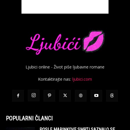
Ljubici online - Život piše ljubavne romane
Kontaktirajte nas:
ljubici.com
POPULARNI ČLANCI
POSLE MARINKOVE SMRTI SAZNALO SE