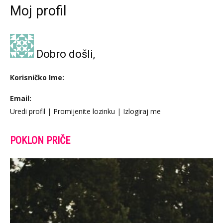
Moj profil
Dobro došli,
Korisničko Ime:
Email:
Uredi profil
|
Promijenite lozinku
|
Izlogiraj me
POKLON PRIČE