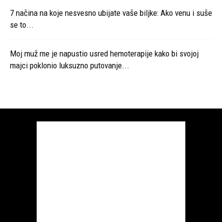
7 načina na koje nesvesno ubijate vaše biljke: Ako venu i suše
se to...
Moj muž me je napustio usred hemoterapije kako bi svojoj
majci poklonio luksuzno putovanje...