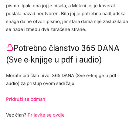
pismo. Ipak, ona joj je pisala, a Melani joj je koverat
poslala nazad neotvoren. Bila joj je potrebna nadljudska
snaga da ne otvori pismo, jer stara dama nije zaslužila da
se nade između dve zaraćene strane.
Potrebno članstvo 365 DANA
(Sve e-knjige u pdf i audio)
Morate biti član nivo: 365 DANA (Sve e-knjige u pdf i
audio) za pristup ovom sadržaju.
Pridruži se odmah
Već član?
Prijavite se ovdje