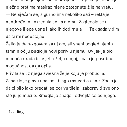
nježno prstima masirao njene zategnute žile na vratu.
— Ne sjećam se, sigurno ima nekoliko sati – rekla je
neodređeno i okrenula se ka njemu. Zagledala se u
njegove lijepe usne i lako ih dodirnula. — Tek sada vidim
da si mi nedostajao.
Želio je da razgovara sa nj om, ali sneni pogled njenih
tamnih očiju budio je novi poriv u njemu. Uvijek je bio
nemoćan kada bi osjetio želju u njoj, imala je posebnu
mogućnost da ga opija.
Privila se uz njega svjesna želje koju je probudila.
Zabacila je glavu unazad i blago rastvorila usne. Znala je
da bi bilo lako predati se porivu tijela i zaboraviti sve ono
što ju je mučilo. Smogla je snage i odvojila se od njega.