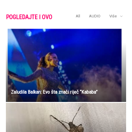
POGLEDAJTE I OVO
All
AUDIO
Više
Zaludila Balkan: Evo šta znači riječ “Kababa”