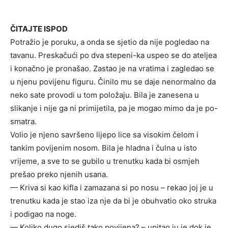
ČITAJTE ISPOD
Potražio je poruku, a onda se sjetio da nije pogledao na
tavanu. Preskačući po dva stepeni-ka uspeo se do ateljea
i konačno je pronašao. Zastao je na vratima i zagledao se
u njenu povijenu figuru. Činilo mu se daje nenormalno da
neko sate provodi u tom položaju. Bila je zanesena u
slikanje i nije ga ni primijetila, pa je mogao mimo da je po-
smatra.
Volio je njeno savršeno lijepo lice sa visokim čelom i
tankim povijenim nosom. Bila je hladna i čulna u isto
vrijeme, a sve to se gubilo u trenutku kada bi osmjeh
prešao preko njenih usana.
— Kriva si kao kifla i zamazana si po nosu – rekao joj je u
trenutku kada je stao iza nje da bi je obuhvatio oko struka
i podigao na noge.
— Koliko dugo sjediš tako povijena? – upitao ju je dok je