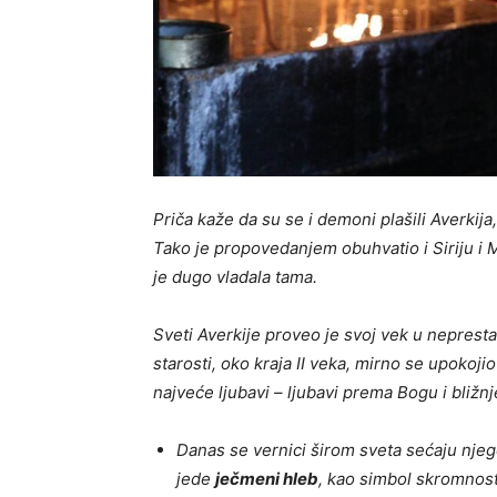
Priča kaže da su se i demoni plašili Averkija,
Tako je propovedanjem obuhvatio i Siriju i 
je dugo vladala tama.
Sveti Averkije proveo je svoj vek u nepresta
starosti, oko kraja II veka, mirno se upokoj
najveće ljubavi – ljubavi prema Bogu i bližn
Danas se vernici širom sveta sećaju njego
jede
ječmeni hleb
, kao simbol skromnosti