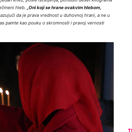
ječmeni hleb.
„Oni koji se hrane ovakvim hlebom,
azujući da je prava vrednost u duhovnoj hrani, a ne u
as pamte kao pouku o skromnosti i pravoj vernosti
T