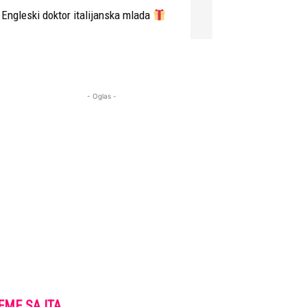
Engleski doktor italijanska mlada
- Oglas -
EME SAJTA