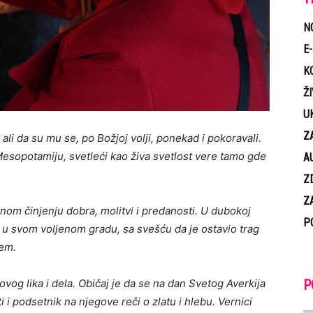
N
E
K
Ž
U
Z
 ali da su mu se, po Božjoj volji, ponekad i pokoravali.
Mesopotamiju, svetleći kao živa svetlost vere tamo gde
A
Z
Z
nom činjenju dobra, molitvi i predanosti. U dubokoj
P
io u svom voljenom gradu, sa svešću da je ostavio trag
jem.
vog lika i dela. Običaj je da se na dan Svetog Averkija
P
 i podsetnik na njegove reči o zlatu i hlebu. Vernici