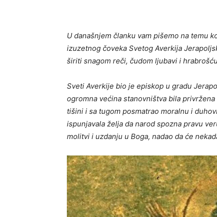
U današnjem članku vam pišemo na temu koja 
izuzetnog čoveka Svetog Averkija Jerapolj
širiti snagom reči, čudom ljubavi i hrabroš
Sveti Averkije bio je episkop u gradu Jerap
ogromna većina stanovništva bila privržena 
tišini i sa tugom posmatrao moralnu i duhov
ispunjavala želja da narod spozna pravu veru 
molitvi i uzdanju u Boga, nadao da će nekada