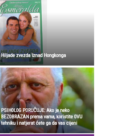
Hiljade zvezda iznad Hongkonga
PSIH0L0G P0RUČUJE: Ako je neko
BEZ0BRAZAN prema vama, koristite 0VU
tehniku i natjerat ćete ga da vas cijeni