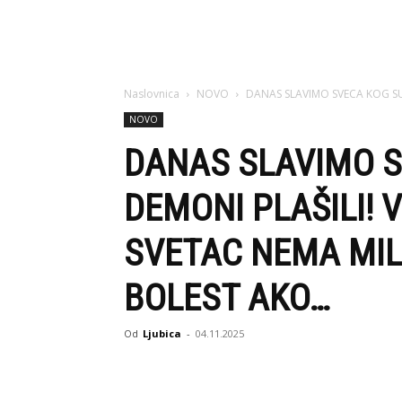
Naslovnica
NOVO
DANAS SLAVIMO SVECA KOG SU SE 
NOVO
DANAS SLAVIMO S
DEMONI PLAŠILI! V
SVETAC NEMA MIL
BOLEST AKO…
Od
Ljubica
-
04.11.2025