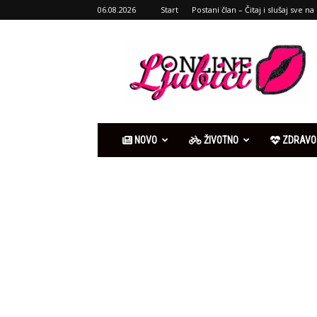
06.08.2026
Start
Postani član – Čitaj i slušaj sve na 
Ljubići
online
NOVO
ŽIVOTNO
ZDRAVO