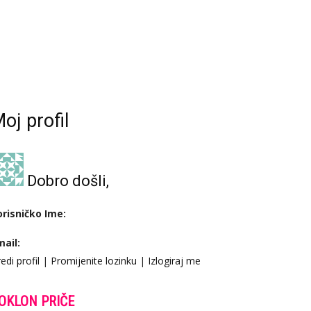
oj profil
Dobro došli,
orisničko Ime:
mail:
edi profil
|
Promijenite lozinku
|
Izlogiraj me
OKLON PRIČE