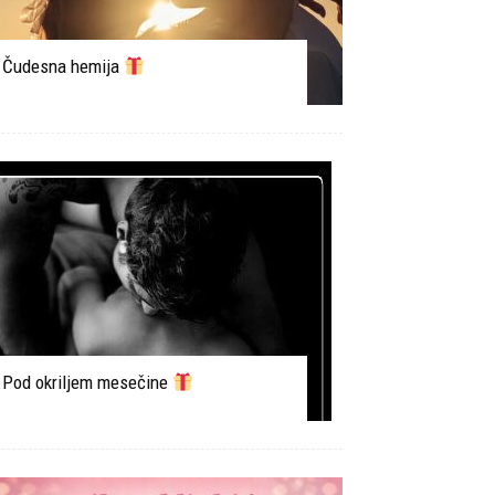
Čudesna hemija
Pod okriljem mesečine