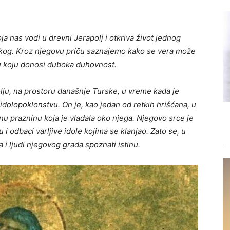
nas vodi u drevni Jerapolj i otkriva život jednog
skog. Kroz njegovu priču saznajemo kako se vera može
ću koju donosi duboka duhovnost.
olju, na prostoru današnje Turske, u vreme kada je
idolopoklonstvu. On je, kao jedan od retkih hrišćana, u
nu prazninu koja je vladala oko njega. Njegovo srce je
i odbaci varljive idole kojima se klanjao. Zato se, u
 i ljudi njegovog grada spoznati istinu.