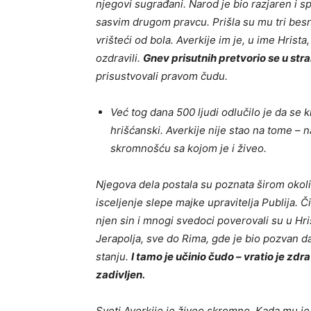
njegovi sugrađani. Narod je bio razjaren i s
sasvim drugom pravcu. Prišla su mu tri be
vrišteći od bola. Averkije im je, u ime Hrist
ozdravili.
Gnev prisutnih pretvorio se u str
prisustvovali pravom čudu.
Već tog dana 500 ljudi odlučilo je da se 
hrišćanski. Averkije nije stao na tome – n
skromnošću sa kojom je i živeo.
Njegova dela postala su poznata širom okol
isceljenje slepe majke upravitelja Publija. Č
njen sin i mnogi svedoci poverovali su u Hris
Jerapolja, sve do Rima, gde je bio pozvan d
stanju.
I tamo je učinio čudo – vratio je zdr
zadivljen.
Sveti Averkije je živeo skromno. Kada mu je