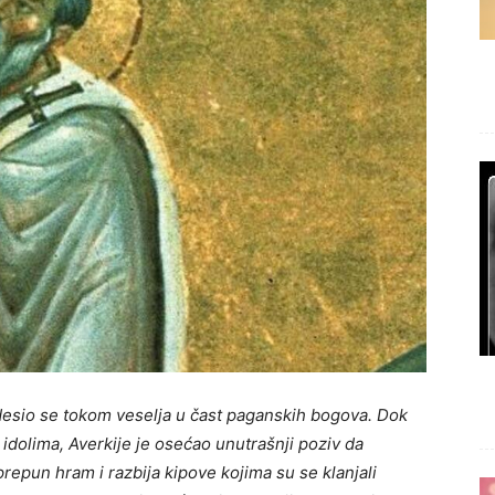
esio se tokom veselja u čast paganskih bogova. Dok
im idolima, Averkije je osećao unutrašnji poziv da
repun hram i razbija kipove kojima su se klanjali