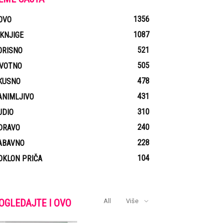
1356
OVO
1087
-KNJIGE
521
ORISNO
505
IVOTNO
478
KUSNO
431
ANIMLJIVO
310
UDIO
240
DRAVO
228
ABAVNO
104
OKLON PRIČA
OGLEDAJTE I OVO
All
Više