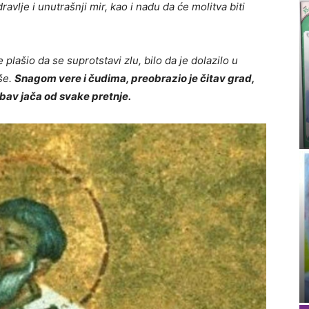
avlje i unutrašnji mir, kao i nadu da će molitva biti
 plašio da se suprotstavi zlu, bilo da je dolazilo u
uše.
Snagom vere i čudima, preobrazio je čitav grad,
ubav jača od svake pretnje.