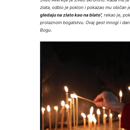
zlata, odbio je poklon i pokazao mu običan 
gledaju na zlato kao na blato“,
rekao je, pok
prolaznom bogatstvu. Ovaj gest mnogi i dan
Bogu.