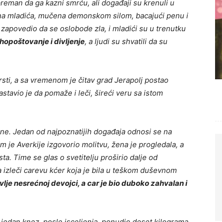
preman da ga kazni smrću, ali događaji su krenuli u
sna mladića, mučena demonskom silom, bacajući penu i
a, zapovedio da se oslobode zla, i mladići su u trenutku
ahopoštovanje i divljenje
, a ljudi su shvatili da su
krsti, a sa vremenom je čitav grad Jerapolj postao
astavio je da pomaže i leči, šireći veru sa istom
ine. Jedan od najpoznatijih događaja odnosi se na
im je Averkije izgovorio molitvu, žena je progledala, a
ta. Time se glas o svetitelju proširio dalje od
a izleči carevu kćer koja je bila u teškom duševnom
avlje nesrećnoj devojci, a car je bio duboko zahvalan i
 jedan knez, posle isceljenja, ponudio deset kilograma