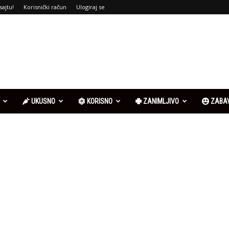
sajtu!
Korisnički račun
Ulogiraj se
UKUSNO
KORISNO
ZANIMLJIVO
ZABA