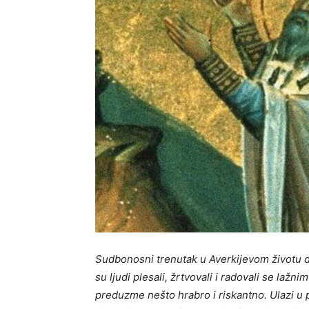
Sudbonosni trenutak u Averkijevom životu d
su ljudi plesali, žrtvovali i radovali se lažn
preduzme nešto hrabro i riskantno. Ulazi u p