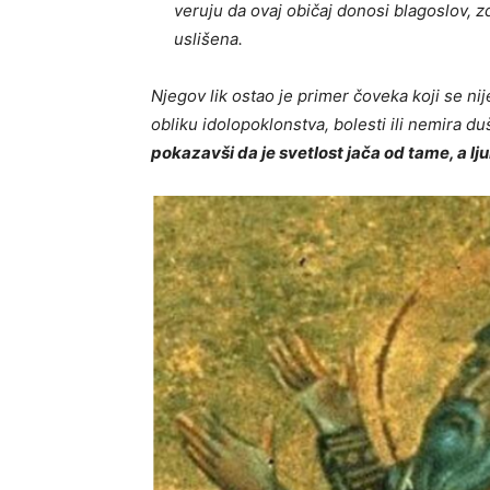
veruju da ovaj običaj donosi blagoslov, zdr
uslišena.
Njegov lik ostao je primer čoveka koji se nije
obliku idolopoklonstva, bolesti ili nemira d
pokazavši da je svetlost jača od tame, a lj