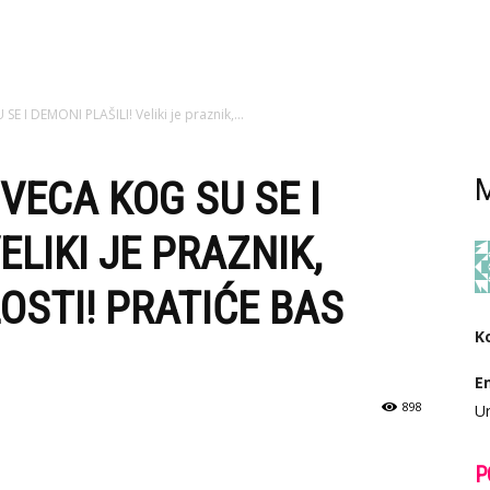
I DEMONI PLAŠILI! Veliki je praznik,...
VECA KOG SU SE I
M
ELIKI JE PRAZNIK,
OSTI! PRATIĆE BAS
K
E
898
Ur
P