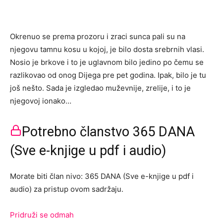
Okrenuo se prema prozoru i zraci sunca pali su na
njegovu tamnu kosu u kojoj, je bilo dosta srebrnih vlasi.
Nosio je brkove i to je uglavnom bilo jedino po čemu se
razlikovao od onog Dijega pre pet godina. Ipak, bilo je tu
još nešto. Sada je izgledao muževnije, zrelije, i to je
njegovoj ionako…
Potrebno članstvo 365 DANA
(Sve e-knjige u pdf i audio)
Morate biti član nivo: 365 DANA (Sve e-knjige u pdf i
audio) za pristup ovom sadržaju.
Pridruži se odmah