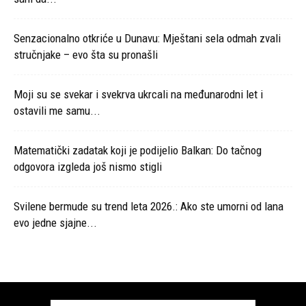
Senzacionalno otkriće u Dunavu: Mještani sela odmah zvali
stručnjake – evo šta su pronašli
Moji su se svekar i svekrva ukrcali na međunarodni let i
ostavili me samu...
Matematički zadatak koji je podijelio Balkan: Do tačnog
odgovora izgleda još nismo stigli
Svilene bermude su trend leta 2026.: Ako ste umorni od lana
evo jedne sjajne...