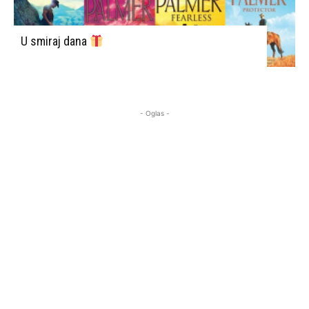
U smiraj dana
- Oglas -