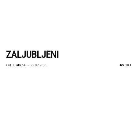
ZALJUBLJENI
Od
Ljubica
-
22.02.2025
303