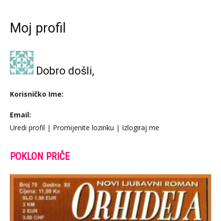
Moj profil
Dobro došli,
Korisničko Ime:
Email:
Uredi profil
|
Promijenite lozinku
|
Izlogiraj me
POKLON PRIČE