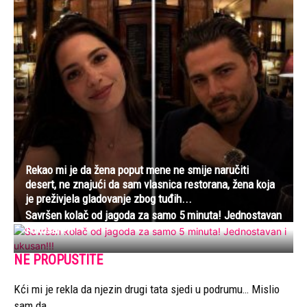
Rekao mi je da žena poput mene ne smije naručiti
desert, ne znajući da sam vlasnica restorana, žena koja
je preživjela gladovanje zbog tuđih...
Savršen kolač od jagoda za samo 5 minuta! Jednostavan
i ukusan!!!
NE PROPUSTITE
Kći mi je rekla da njezin drugi tata sjedi u podrumu… Mislio
sam da...