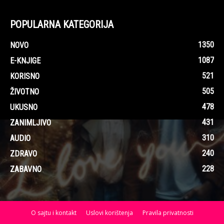
POPULARNA KATEGORIJA
1350
NOVO
1087
E-KNJIGE
521
KORISNO
505
ŽIVOTNO
478
UKUSNO
431
ZANIMLJIVO
310
AUDIO
240
ZDRAVO
228
ZABAVNO
O sajtu i kontakt
Uslovi korištenja
Pravila privatnosti