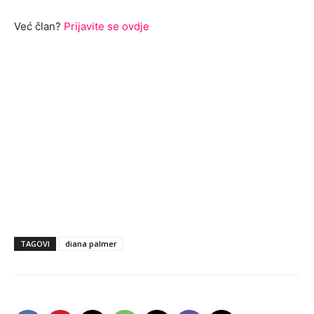
Već član?
Prijavite se ovdje
TAGOVI
diana palmer