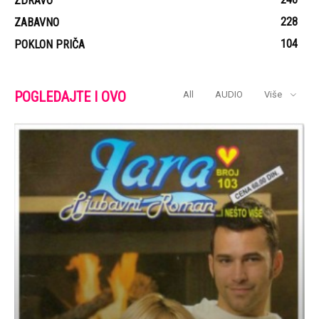
ZDRAVO
228
ZABAVNO
104
POKLON PRIČA
POGLEDAJTE I OVO
All
AUDIO
Više