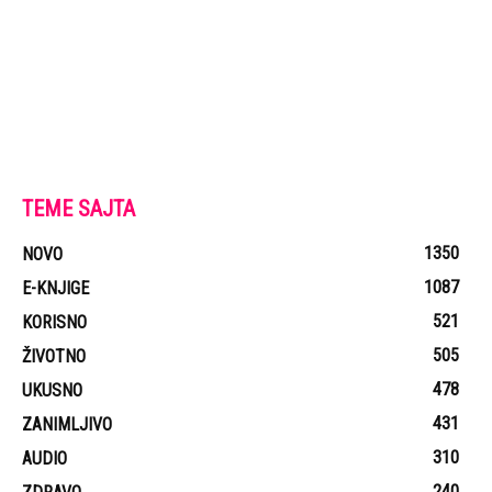
TEME SAJTA
1350
NOVO
1087
E-KNJIGE
521
KORISNO
505
ŽIVOTNO
478
UKUSNO
431
ZANIMLJIVO
310
AUDIO
240