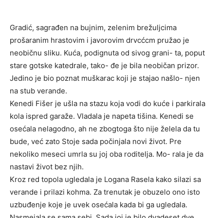
Gradić, sagrađen na bujnim, zelenim brežuljcima
prošaranim hrastovim i javorovim drvcćcm pružao je
neobičnu sliku. Kuća, podignuta od sivog grani- ta, poput
stare gotske katedrale, tako- đe je bila neobičan prizor.
Jedino je bio poznat muškarac koji je stajao našlo- njen
na stub verande.
Kenedi Fišer je ušla na stazu koja vodi do kuće i parkirala
kola ispred garaže. Vladala je napeta tišina. Kenedi se
osećala nelagodno, ah ne zbogtoga što nije želela da tu
bude, već zato Stoje sada počinjala novi život. Pre
nekoliko meseci umrla su joj oba roditelja. Mo- rala je da
nastavi život bez njih.
Kroz red topola ugledala je Logana Rasela kako silazi sa
verande i prilazi kohma. Za trenutak je obuzelo ono isto
uzbuđenje koje je uvek osećala kada bi ga ugledala.
Nasmejala se sama sebi. Sada joj je bilo dvadeset dve