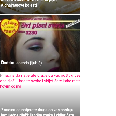
Alchajmerove bolesti
Škotska legenda (ljubić)
7 načina da natjerate druge da vas poštuju
bez ijedne riječi: Uradite ovako i vidjet ćete