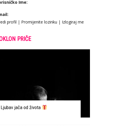
orisničko Ime:
mail:
edi profil
|
Promijenite lozinku
|
Izlogiraj me
OKLON PRIČE
Ljubav jača od života