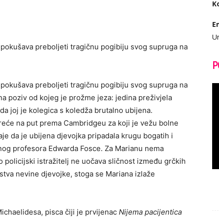
K
E
Ur
 pokušava preboljeti tragičnu pogibiju svog supruga na
P
 pokušava preboljeti tragičnu pogibiju svog supruga na
a poziv od kojeg je prožme jeza: jedina preživjela
a da joj je kolegica s koledža brutalno ubijena.
kreće na put prema Cambridgeu za koji je vežu bolne
e da je ubijena djevojka pripadala krugu bogatih i
ičnog profesora Edwarda Fosce. Za Marianu nema
 policijski istražitelj ne uočava sličnost između grčkih
jstva nevine djevojke, stoga se Mariana izlaže
ichaelidesa, pisca čiji je prvijenac
Nijema pacijentica