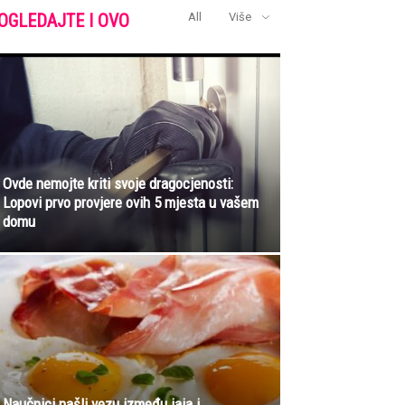
OGLEDAJTE I OVO
All
Više
Ovde nemojte kriti svoje dragocjenosti:
Lopovi prvo provjere ovih 5 mjesta u vašem
domu
Naučnici našli vezu između jaja i