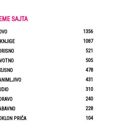
EME SAJTA
1356
OVO
1087
-KNJIGE
521
ORISNO
505
IVOTNO
478
KUSNO
431
ANIMLJIVO
310
UDIO
240
DRAVO
228
ABAVNO
104
OKLON PRIČA