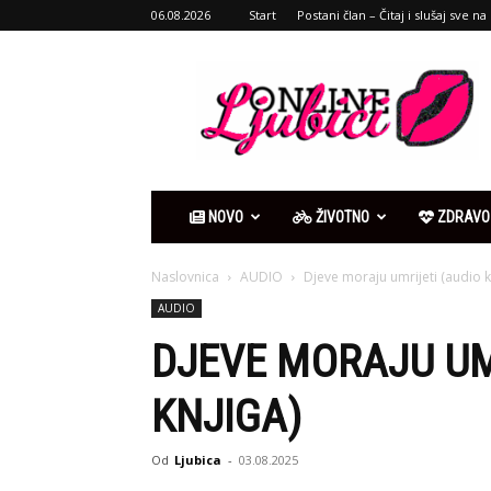
06.08.2026
Start
Postani član – Čitaj i slušaj sve na 
Ljubići
online
NOVO
ŽIVOTNO
ZDRAVO
Naslovnica
AUDIO
Djeve moraju umrijeti (audio k
AUDIO
DJEVE MORAJU UM
KNJIGA)
Od
Ljubica
-
03.08.2025