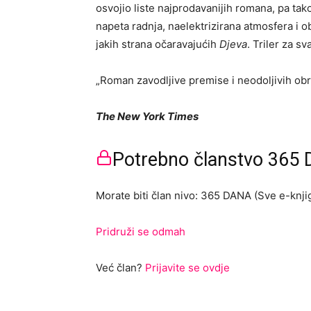
osvojio liste najprodavanijih romana, pa tak
napeta radnja, naelektrizirana atmosfera i o
jakih strana očaravajućih
Djeva
. Triler za s
„Roman zavodljive premise i neodoljivih obr
The New York Times
Potrebno članstvo 365 D
Morate biti član nivo: 365 DANA (Sve e-knjig
Pridruži se odmah
Već član?
Prijavite se ovdje