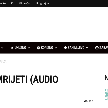
sajtu!
Korisnički račun
Ulogiraj se
UKUSNO
KORISNO
ZANIMLJIVO
ZABA
njiga)
RIJETI (AUDIO
M
205