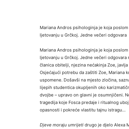
Mariana Andros psihologinja je koja poslom
ljetovanju u Grčkoj. Jedne večeri odgovara
Mariana Andros psihologinja je koja poslom
ljetovanju u Grčkoj. Jedne večeri odgovara n
članica obitelji, njezina nećakinja Zoe, javlj
Osjećajući potrebu da zaštiti Zoe, Mariana 
uspomene. Došavši na mjesto zločina, saznaj
lijepih studentica okupljenih oko karizmat
dvojbe – upravo on glavni je osumnjičeni. No
tragedija koje Fosca predaje i ritualnog ubo
opasnosti i pokreće vlastitu tajnu istragu…
Djeve moraju umrijeti
drugo je djelo Alexa M