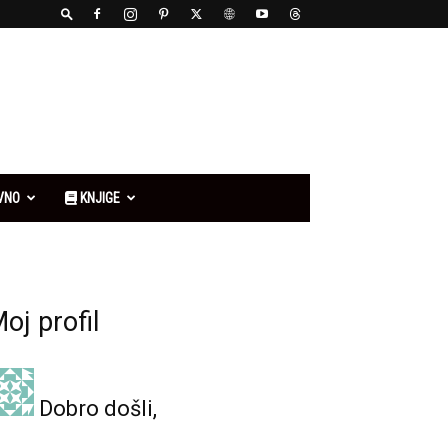
VNO
KNJIGE
oj profil
Dobro došli,