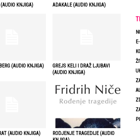
 (AUDIO KNJIGA)
ADAKALE (AUDIO KNJIGA)
T
N
E
K
Ž
ERG (AUDIO KNJIGA)
GREJS KELI I DRAŽ LJUBAVI
U
(AUDIO KNJIGA)
Z
A
Z
Z
P
AT (AUDIO KNJIGA)
RODJENJE TRAGEDIJE (AUDIO
KNJIGA)