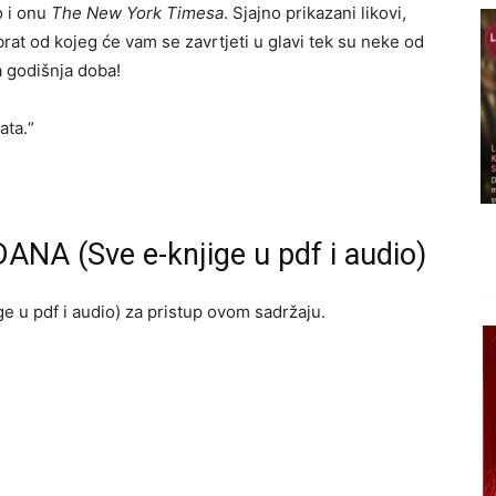
o i onu
The New York Timesa
. Sjajno prikazani likovi,
brat od kojeg će vam se zavrtjeti u glavi tek su neke od
va godišnja doba!
ata.“
ANA (Sve e-knjige u pdf i audio)
e u pdf i audio) za pristup ovom sadržaju.