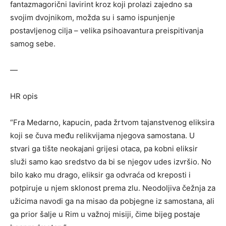
fantazmagorični lavirint kroz koji prolazi zajedno sa
svojim dvojnikom, možda su i samo ispunjenje
postavljenog cilja – velika psihoavantura preispitivanja
samog sebe.
—
HR opis
“Fra Medarno, kapucin, pada žrtvom tajanstvenog eliksira
koji se čuva među relikvijama njegova samostana. U
stvari ga tište neokajani grijesi otaca, pa kobni eliksir
služi samo kao sredstvo da bi se njegov udes izvršio. No
bilo kako mu drago, eliksir ga odvraća od kreposti i
potpiruje u njem sklonost prema zlu. Neodoljiva čežnja za
užicima navodi ga na misao da pobjegne iz samostana, ali
ga prior šalje u Rim u važnoj misiji, čime bijeg postaje