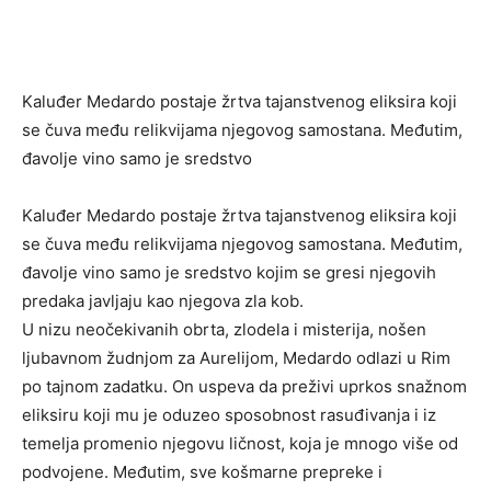
Kaluđer Medardo postaje žrtva tajanstvenog eliksira koji
se čuva među relikvijama njegovog samostana. Međutim,
đavolje vino samo je sredstvo
Kaluđer Medardo postaje žrtva tajanstvenog eliksira koji
se čuva među relikvijama njegovog samostana. Međutim,
đavolje vino samo je sredstvo kojim se gresi njegovih
predaka javljaju kao njegova zla kob.
U nizu neočekivanih obrta, zlodela i misterija, nošen
ljubavnom žudnjom za Aurelijom, Medardo odlazi u Rim
po tajnom zadatku. On uspeva da preživi uprkos snažnom
eliksiru koji mu je oduzeo sposobnost rasuđivanja i iz
temelja promenio njegovu ličnost, koja je mnogo više od
podvojene. Međutim, sve košmarne prepreke i