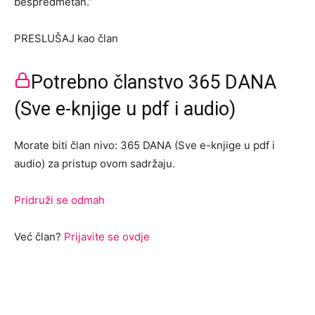
bespredmetan.”
PRESLUŠAJ kao član
Potrebno članstvo 365 DANA
(Sve e-knjige u pdf i audio)
Morate biti član nivo: 365 DANA (Sve e-knjige u pdf i
audio) za pristup ovom sadržaju.
Pridruži se odmah
Već član?
Prijavite se ovdje