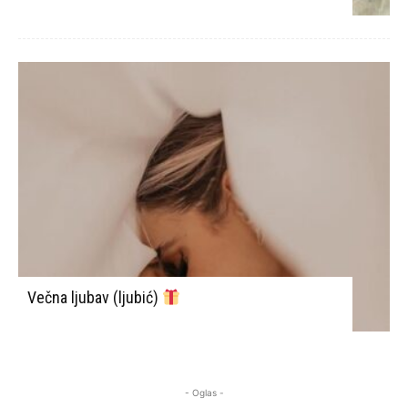
Večna ljubav (ljubić)
- Oglas -