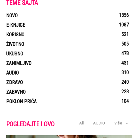
TEME SAJTA
1356
NOVO
1087
E-KNJIGE
521
KORISNO
505
ŽIVOTNO
478
UKUSNO
431
ZANIMLJIVO
310
AUDIO
240
ZDRAVO
228
ZABAVNO
104
POKLON PRIČA
POGLEDAJTE I OVO
All
AUDIO
Više