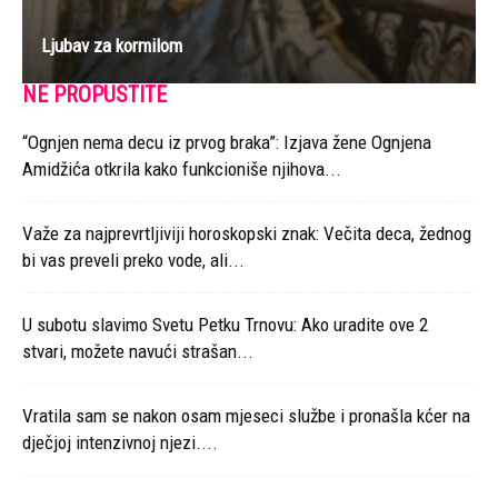
Ljubav za kormilom
NE PROPUSTITE
“Ognjen nema decu iz prvog braka”: Izjava žene Ognjena
Amidžića otkrila kako funkcioniše njihova...
Važe za najprevrtljiviji horoskopski znak: Večita deca, žednog
bi vas preveli preko vode, ali...
U subotu slavimo Svetu Petku Trnovu: Ako uradite ove 2
stvari, možete navući strašan...
Vratila sam se nakon osam mjeseci službe i pronašla kćer na
dječjoj intenzivnoj njezi....