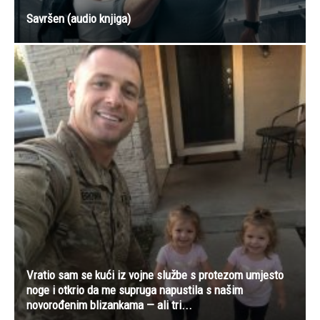
Savršen (audio knjiga)
Vratio sam se kući iz vojne službe s protezom umjesto
noge i otkrio da me supruga napustila s našim
novorođenim blizankama — ali tri...