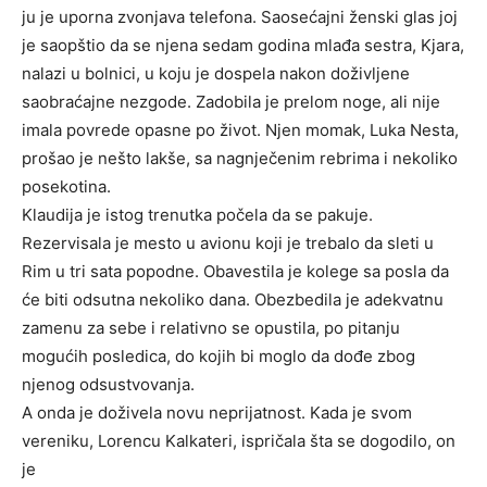
ju je uporna zvonjava telefona. Saosećajni ženski glas joj
je saopštio da se njena sedam godina mlađa sestra, Kjara,
nalazi u bolnici, u koju je dospela nakon doživljene
saobraćajne nezgode. Zadobila je prelom noge, ali nije
imala povrede opasne po život. Njen momak, Luka Nesta,
prošao je nešto lakše, sa nagnječenim rebrima i nekoliko
posekotina.
Klaudija je istog trenutka počela da se pakuje.
Rezervisala je mesto u avionu koji je trebalo da sleti u
Rim u tri sata popodne. Obavestila je kolege sa posla da
će biti odsutna nekoliko dana. Obezbedila je adekvatnu
zamenu za sebe i relativno se opustila, po pitanju
mogućih posledica, do kojih bi moglo da dođe zbog
njenog odsustvovanja.
A onda je doživela novu neprijatnost. Kada je svom
vereniku, Lorencu Kalkateri, ispričala šta se dogodilo, on
je