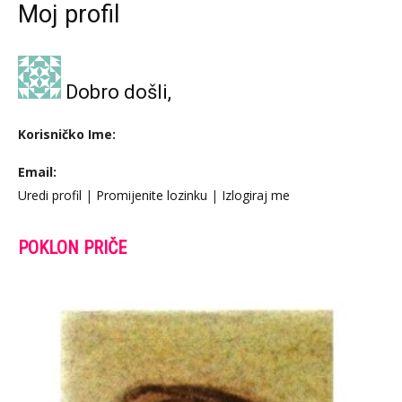
Moj profil
Dobro došli,
Korisničko Ime:
Email:
Uredi profil
|
Promijenite lozinku
|
Izlogiraj me
POKLON PRIČE