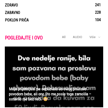
241
ZDRAVO
228
ZABAVNO
104
POKLON PRIČA
POGLEDAJTE I OVO
All
AUDIO
Više
Moja prijateljica me odpozvala sa svoje proslave
povodom bebe, ali ono što me posle toga zamolila –
ostavilo me bez reči.