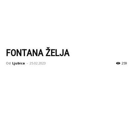
FONTANA ŽELJA
Od
Ljubica
-
25.02.2023
259