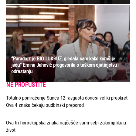
“Paradajz je BIO LUKSUZ, gledala sam kako komšije
jedu” Emina Jahović progovorila o teškom djetinjstvu i
odrastanju
NE PROPUSTITE
Totalno pomračenje Sunca 12. avgusta donosi veliki preokret:
Ova 4 znaka čekaju sudbinski preporod
Ova tri horoskopska znaka najčešće sami sebi zakomplikuju
život