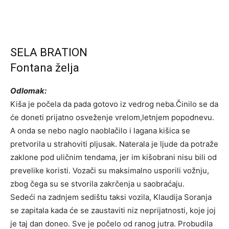
SELA BRATION
Fontana želja
Odlomak:
Kiša je počela da pada gotovo iz vedrog neba.Činilo se da
će doneti prijatno osveženje vrelom,letnjem popodnevu.
A onda se nebo naglo naoblačilo i lagana kišica se
pretvorila u strahoviti pljusak. Naterala je ljude da potraže
zaklone pod uličnim tendama, jer im kišobrani nisu bili od
prevelike koristi. Vozači su maksimalno usporili vožnju,
zbog čega su se stvorila zakrčenja u saobraćaju.
Sedeći na zadnjem sedištu taksi vozila, Klaudija Soranja
se zapitala kada će se zaustaviti niz neprijatnosti, koje joj
je taj dan doneo. Sve je počelo od ranog jutra. Probudila