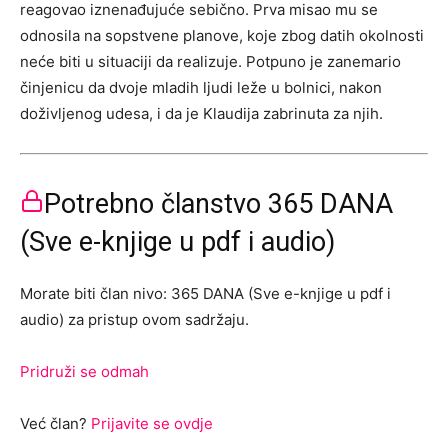
reagovao iznenađujuće sebično. Prva misao mu se
odnosila na sopstvene planove, koje zbog datih okolnosti
neće biti u situaciji da realizuje. Potpuno je zanemario
činjenicu da dvoje mladih ljudi leže u bolnici, nakon
doživljenog udesa, i da je Klaudija zabrinuta za njih.
Potrebno članstvo 365 DANA
(Sve e-knjige u pdf i audio)
Morate biti član nivo: 365 DANA (Sve e-knjige u pdf i
audio) za pristup ovom sadržaju.
Pridruži se odmah
Već član?
Prijavite se ovdje