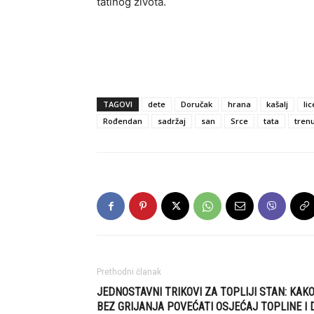
tatinog života.
TAGOVI
dete
Doručak
hrana
kašalj
lic
Rođendan
sadržaj
san
Srce
tata
trenu
Prethodni članak
JEDNOSTAVNI TRIKOVI ZA TOPLIJI STAN: KAK
BEZ GRIJANJA POVEĆATI OSJEĆAJ TOPLINE I 