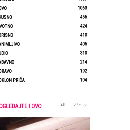
1063
OVO
456
KUSNO
424
IVOTNO
410
ORISNO
405
ANIMLJIVO
310
UDIO
214
ABAVNO
192
DRAVO
104
OKLON PRIČA
OGLEDAJTE I OVO
All
Više