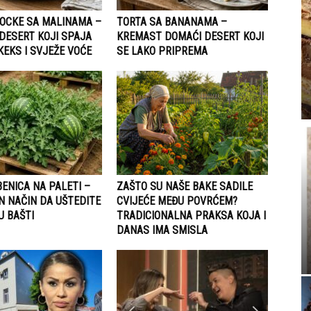
OCKE SA MALINAMA –
TORTA SA BANANAMA –
DESERT KOJI SPAJA
KREMAST DOMAĆI DESERT KOJI
KEKS I SVJEŽE VOĆE
SE LAKO PRIPREMA
ENICA NA PALETI –
ZAŠTO SU NAŠE BAKE SADILE
N NAČIN DA UŠTEDITE
CVIJEĆE MEĐU POVRĆEM?
U BAŠTI
TRADICIONALNA PRAKSA KOJA I
DANAS IMA SMISLA