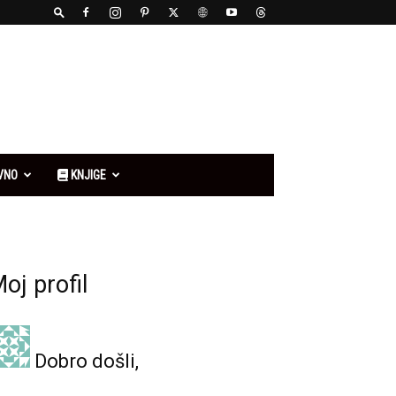
VNO
KNJIGE
oj profil
Dobro došli,