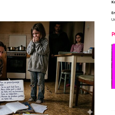
K
E
Ur
P