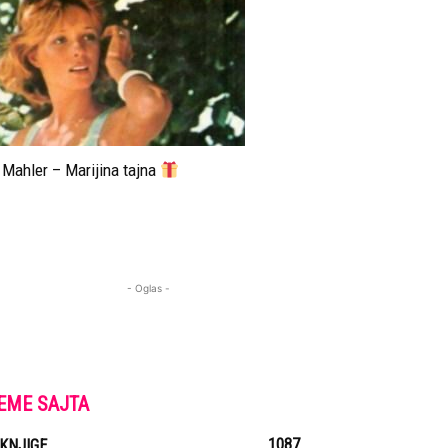
Mahler – Marijina tajna
- Oglas -
EME SAJTA
1087
-KNJIGE