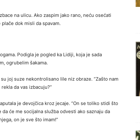
zbace na ulicu. Ako zaspim jako rano, neću osećati
 plače dok misli da spavam.
nogama. Podigla je pogled ka Lidiji, koja je sada
lim, ogrubelim šakama.
k su joj suze nekontrolisano lile niz obraze. “Zašto nam
i rekla da vas izbacuju?”
putala je devojčica kroz jecaje. “On se toliko stidi što
e da će me socijalna služba odvesti ako saznaju da
jega, on je sve što imam!”