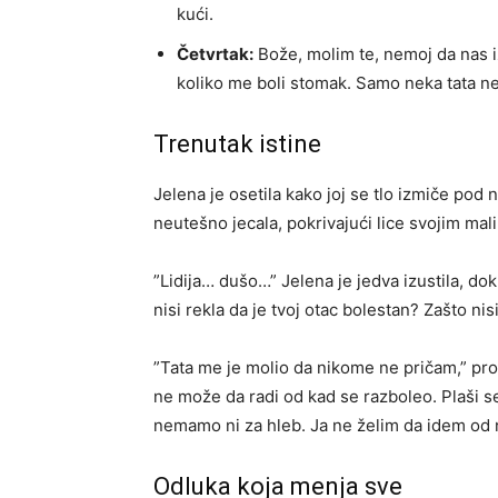
kući.
Četvrtak:
Bože, molim te, nemoj da nas i
koliko me boli stomak. Samo neka tata ne
​Trenutak istine
​Jelena je osetila kako joj se tlo izmiče pod 
neutešno jecala, pokrivajući lice svojim ma
​”Lidija… dušo…” Jelena je jedva izustila, do
nisi rekla da je tvoj otac bolestan? Zašto nis
​”Tata me je molio da nikome ne pričam,” proa
ne može da radi od kad se razboleo. Plaši s
nemamo ni za hleb. Ja ne želim da idem od n
​Odluka koja menja sve