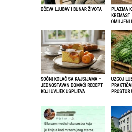
OČEVA LJUBAV I BUNAR ŽIVOTA
PLAZMA K
KREMAST 
OMILJENI 
SOČNI KOLAČ SA KAJSIJAMA –
UZGOJ LUB
JEDNOSTAVAN DOMAĆI RECEPT
PRAKTIČA
KOJI UVIJEK USPIJEVA
PROSTOR 