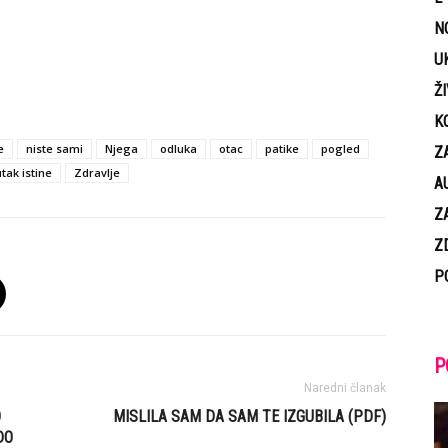
N
U
Ž
K
e
niste sami
Njega
odluka
otac
patike
pogled
Z
tak istine
Zdravlje
A
Z
Z
P
P
Naredni članak
O
MISLILA SAM DA SAM TE IZGUBILA (PDF)
DO