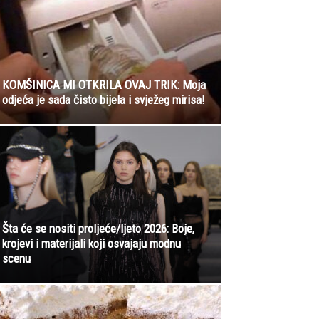
KOMŠINICA MI OTKRILA OVAJ TRIK: Moja
odjeća je sada čisto bijela i svježeg mirisa!
Šta će se nositi proljeće/ljeto 2026: Boje,
krojevi i materijali koji osvajaju modnu
scenu