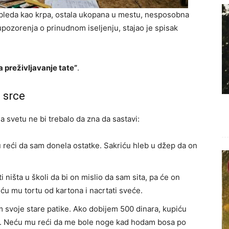
e, bleda kao krpa, ostala ukopana u mestu, nesposobna
upozorenja o prinudnom iseljenju, stajao je spisak
a preživljavanje tate”
.
o srce
na svetu ne bi trebalo da zna da sastavi:
ću reći da sam donela ostatke. Sakriću hleb u džep da on
 ništa u školi da bi on mislio da sam sita, pa će on
ću mu tortu od kartona i nacrtati sveće.
voje stare patike. Ako dobijem 500 dinara, kupiću
 krv. Neću mu reći da me bole noge kad hodam bosa po