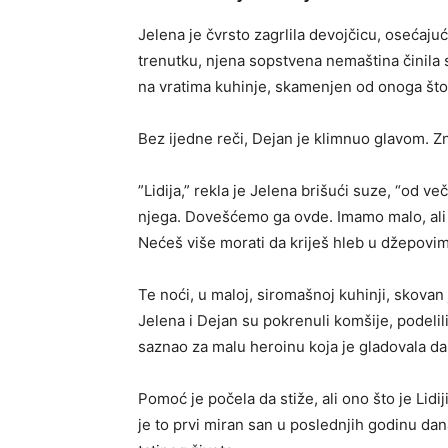
​Jelena je čvrsto zagrlila devojčicu, osećaj
trenutku, njena sopstvena nemaština činila s
na vratima kuhinje, skamenjen od onoga što
​Bez ijedne reči, Dejan je klimnuo glavom. Z
​”Lidija,” rekla je Jelena brišući suze, “od ve
njega. Dovešćemo ga ovde. Imamo malo, ali z
Nećeš više morati da kriješ hleb u džepovim
​Te noći, u maloj, siromašnoj kuhinji, skovan 
Jelena i Dejan su pokrenuli komšije, podelil
saznao za malu heroinu koja je gladovala da 
​Pomoć je počela da stiže, ali ono što je Lidij
je to prvi miran san u poslednjih godinu dan