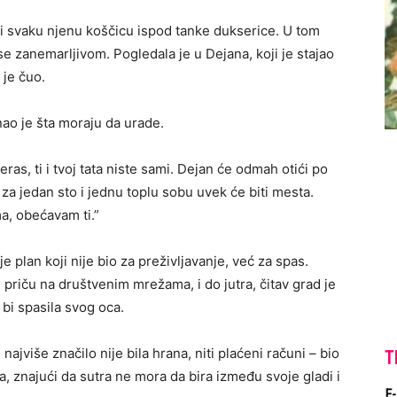
ući svaku njenu koščicu ispod tanke dukserice. U tom
e zanemarljivom. Pogledala je u Dejana, koji je stajao
 je čuo.
nao je šta moraju da urade.
čeras, ti i tvoj tata niste sami. Dejan će odmah otići po
a jedan sto i jednu toplu sobu uvek će biti mesta.
a, obećavam ti.”
je plan koji nije bio za preživljavanje, već za spas.
i priču na društvenim mrežama, i do jutra, čitav grad je
bi spasila svog oca.
i najviše značilo nije bila hrana, niti plaćeni računi – bio
T
a, znajući da sutra ne mora da bira između svoje gladi i
E