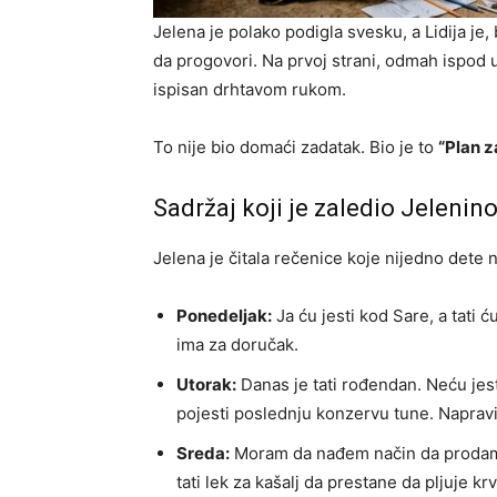
Jelena je polako podigla svesku, a Lidija j
da progovori. Na prvoj strani, odmah ispod 
ispisan drhtavom rukom.
​To nije bio domaći zadatak. Bio je to
“Plan z
​Sadržaj koji je zaledio Jelenin
​Jelena je čitala rečenice koje nijedno dete 
Ponedeljak:
Ja ću jesti kod Sare, a tati 
ima za doručak.
Utorak:
Danas je tati rođendan. Neću jesti
pojesti poslednju konzervu tune. Napravi
Sreda:
Moram da nađem način da prodam s
tati lek za kašalj da prestane da pljuje