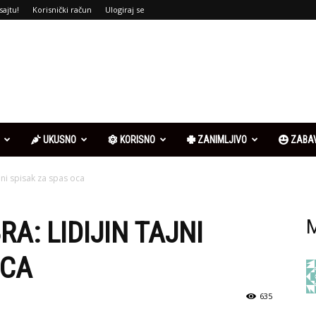
sajtu!
Korisnički račun
Ulogiraj se
UKUSNO
KORISNO
ZANIMLJIVO
ZABA
ajni spisak za spas oca
A: LIDIJIN TAJNI
M
OCA
635