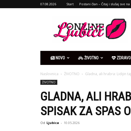
07.08.2026
Start
Postani član – Čitaj i slušaj sve na 
Ljubići
online
NOVO
ŽIVOTNO
ZDRAVO
Naslovnica
ŽIVOTNO
Gladna, ali hrabra: Lidijin t
ŽIVOTNO
GLADNA, ALI HRABR
SPISAK ZA SPAS 
Od
Ljubica
-
10.05.2026