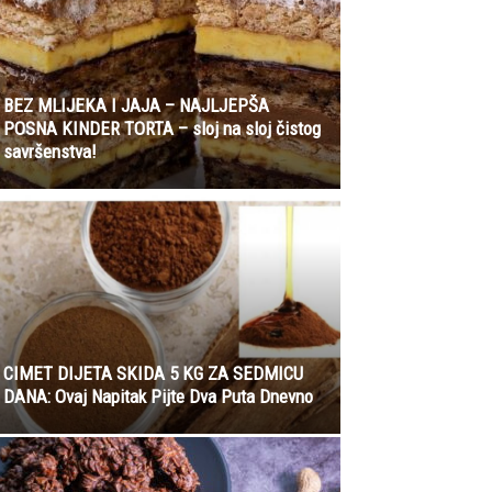
BEZ MLIJEKA I JAJA – NAJLJEPŠA
POSNA KINDER TORTA – sloj na sloj čistog
savršenstva!
CIMET DIJETA SKIDA 5 KG ZA SEDMICU
DANA: Ovaj Napitak Pijte Dva Puta Dnevno