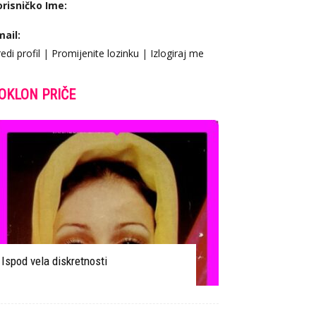
orisničko Ime:
mail:
edi profil
|
Promijenite lozinku
|
Izlogiraj me
OKLON PRIČE
Ispod vela diskretnosti