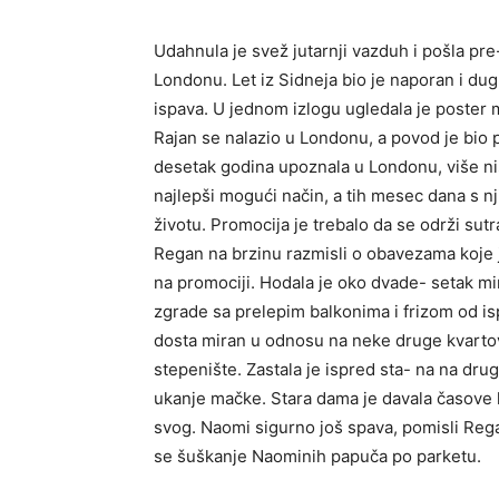
Udahnula je svež jutarnji vazduh i pošla pr
Londonu. Let iz Sidneja bio je naporan i dug
ispava. U jednom izlogu ugledala je poster m
Rajan se nalazio u Londonu, a povod je bio 
desetak godina upoznala u Londonu, više niš
najlepši mogući način, a tih mesec dana s n
životu. Promocija je trebalo da se održi sut
Regan na brzinu razmisli o obavezama koje 
na promociji. Hodala je oko dvade- setak mi
zgrade sa prelepim balkonima i frizom od ispr
dosta miran u odnosu na neke druge kvartove
stepenište. Zastala je ispred sta- na na dru
ukanje mačke. Stara dama je davala časove k
svog. Naomi sigurno još spava, pomisli Reg
se šuškanje Naominih papuča po parketu.