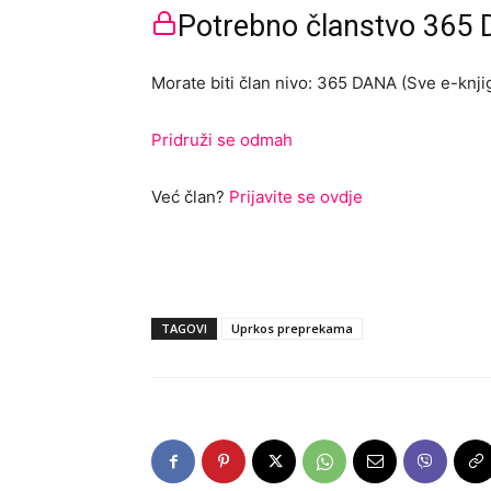
Potrebno članstvo 365 D
Morate biti član nivo: 365 DANA (Sve e-knjig
Pridruži se odmah
Već član?
Prijavite se ovdje
TAGOVI
Uprkos preprekama