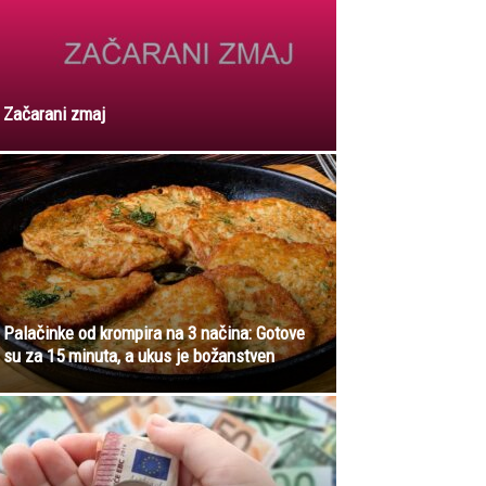
Začarani zmaj
Palačinke od krompira na 3 načina: Gotove
su za 15 minuta, a ukus je božanstven