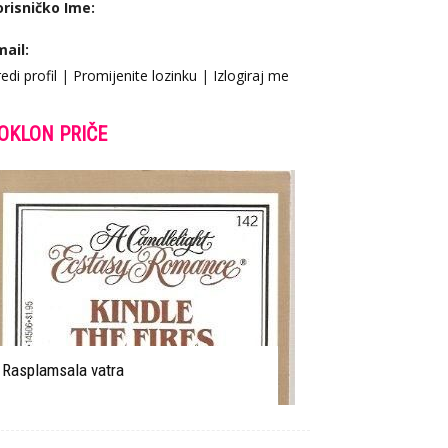
orisničko Ime:
mail:
edi profil
|
Promijenite lozinku
|
Izlogiraj me
OKLON PRIČE
Rasplamsala vatra