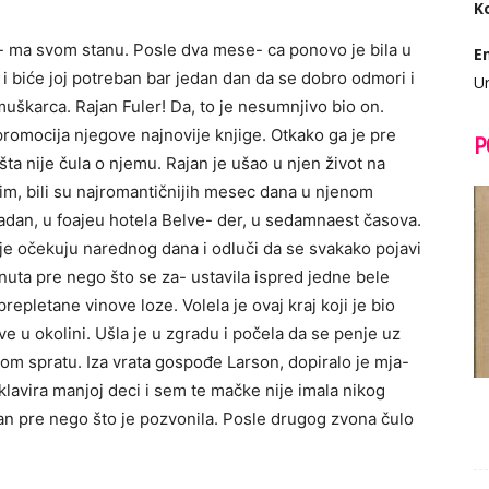
K
e- ma svom stanu. Posle dva mese- ca ponovo je bila u
E
 i biće joj potreban bar jedan dan da se dobro odmori i
Ur
uškarca. Rajan Fuler! Da, to je nesumnjivo bio on.
promocija njegove najnovije knjige. Otkako ga je pre
P
ta nije čula o njemu. Rajan je ušao u njen život na
jim, bili su najromantičnijih mesec dana u njenom
radan, u foajeu hotela Belve- der, u sedamnaest časova.
je očekuju narednog dana i odluči da se svakako pojavi
nuta pre nego što se za- ustavila ispred jedne bele
epletane vinove loze. Volela je ovaj kraj koji je bio
 u okolini. Ušla je u zgradu i počela da se penje uz
gom spratu. Iza vrata gospođe Larson, dopiralo je mja-
lavira manjoj deci i sem te mačke nije imala nikog
an pre nego što je pozvonila. Posle drugog zvona čulo