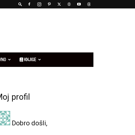
VNO
KNJIGE
oj profil
Dobro došli,