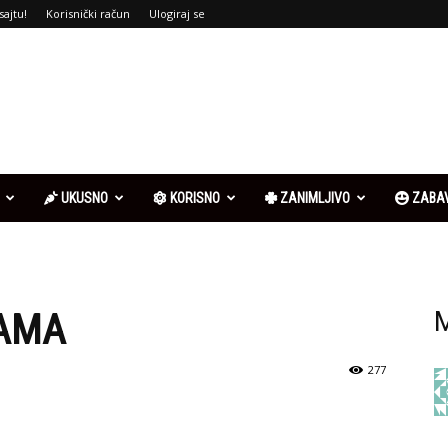
sajtu!
Korisnički račun
Ulogiraj se
UKUSNO
KORISNO
ZANIMLJIVO
ZABA
AMA
M
277