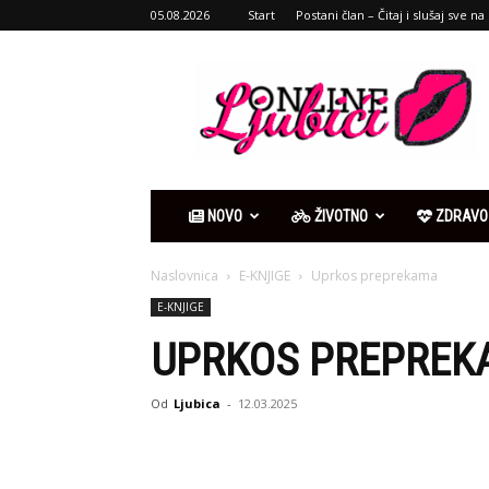
05.08.2026
Start
Postani član – Čitaj i slušaj sve na 
Ljubići
online
NOVO
ŽIVOTNO
ZDRAVO
Naslovnica
E-KNJIGE
Uprkos preprekama
E-KNJIGE
UPRKOS PREPREK
Od
Ljubica
-
12.03.2025