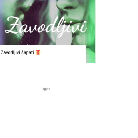
Zavodljivi šapati
- Oglas -