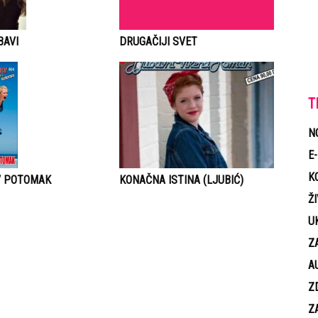
DRUGAČIJI SVET
BAVI
T
N
E
K
V POTOMAK
KONAČNA ISTINA (LJUBIĆ)
Ž
U
Z
A
Z
Z