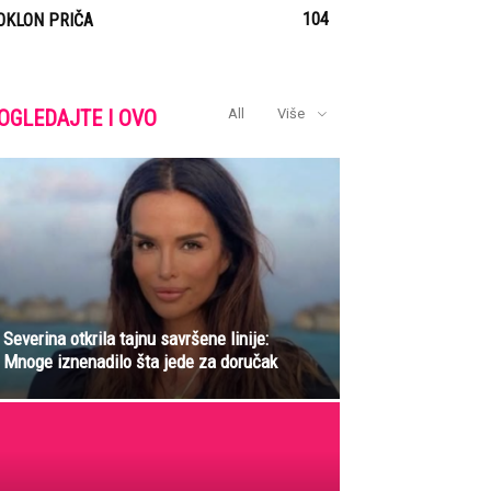
104
OKLON PRIČA
OGLEDAJTE I OVO
All
Više
Severina otkrila tajnu savršene linije:
Mnoge iznenadilo šta jede za doručak