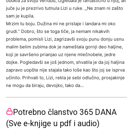
obukla za svoju veridbu, izgledala je fantastično u njoj, ali
juče ju je prezrivo tutnula Lizi u ruke. ,,Ne znam ni zašto
sam je kupila.
Mrzim tu boju. Dužina mi ne pristaje i landara mi oko
grudi.“ Dobro, što se toga tiče, ja nemam nikakvih
problema, pomisli Lizi, zagrizavši svoju punu donju usnu
malim belim zubima dok je nameštala gornji deo haljine,
koji je savršeno prianjao uz njene mlečnobele, jedre
dojke. Pogledavši se još jednom, shvatila je da joj haljina
zapravo uopšte nije stajala tako loše kao što joj se isprva
učinilo. Prihvati to, Lizi, rekla je sebi odlučno, prosjakinje
ne mogu da biraju, devojko, tako da…
Potrebno članstvo 365 DANA
(Sve e-knjige u pdf i audio)