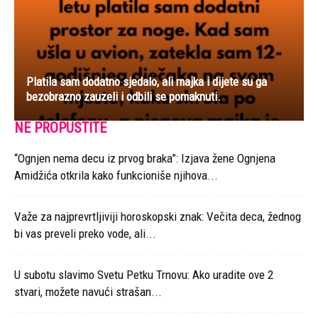
Platila sam dodatno sjedalo, ali majka i dijete su ga
bezobrazno zauzeli i odbili se pomaknuti.
NE PROPUSTITE
“Ognjen nema decu iz prvog braka”: Izjava žene Ognjena
Amidžića otkrila kako funkcioniše njihova...
Važe za najprevrtljiviji horoskopski znak: Večita deca, žednog
bi vas preveli preko vode, ali...
U subotu slavimo Svetu Petku Trnovu: Ako uradite ove 2
stvari, možete navući strašan...