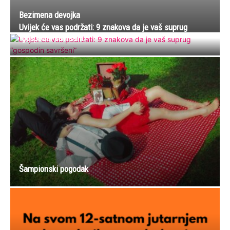
Bezimena devojka
Uvijek će vas podržati: 9 znakova da je vaš suprug
“gospodin savršeni”
Šampionski pogodak