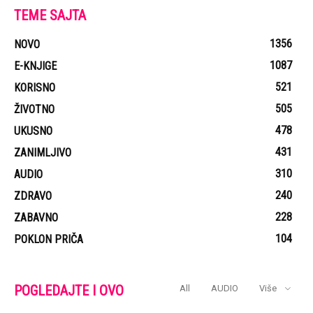
TEME SAJTA
1356
NOVO
1087
E-KNJIGE
521
KORISNO
505
ŽIVOTNO
478
UKUSNO
431
ZANIMLJIVO
310
AUDIO
240
ZDRAVO
228
ZABAVNO
104
POKLON PRIČA
POGLEDAJTE I OVO
All
AUDIO
Više