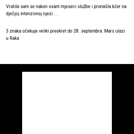
Vratila sam se nakon osam mjeseci službe i pronašla kćer na
dječjoj intenzivnoj njezi....
3 znaka očekuje veliki preokret do 28. septembra: Mars ulazi
u Raka