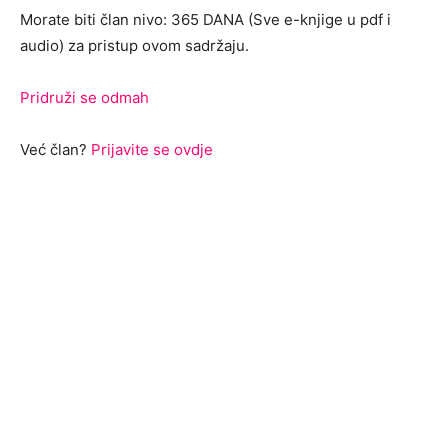
Morate biti član nivo: 365 DANA (Sve e-knjige u pdf i
audio) za pristup ovom sadržaju.
Pridruži se odmah
Već član?
Prijavite se ovdje