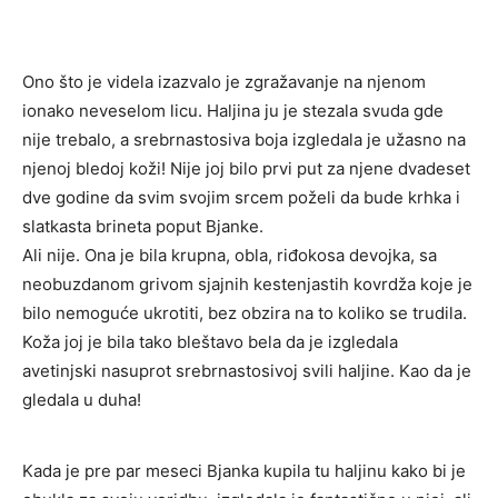
Ono što je videla izazvalo je zgražavanje na njenom
ionako neveselom licu. Haljina ju je stezala svuda gde
nije trebalo, a srebrnastosiva boja izgledala je užasno na
njenoj bledoj koži! Nije joj bilo prvi put za njene dvadeset
dve godine da svim svojim srcem poželi da bude krhka i
slatkasta brineta poput Bjanke.
Ali nije. Ona je bila krupna, obla, riđokosa devojka, sa
neobuzdanom grivom sjajnih kestenjastih kovrdža koje je
bilo nemoguće ukrotiti, bez obzira na to koliko se trudila.
Koža joj je bila tako bleštavo bela da je izgledala
avetinjski nasuprot srebrnastosivoj svili haljine. Kao da je
gledala u duha!
Kada je pre par meseci Bjanka kupila tu haljinu kako bi je