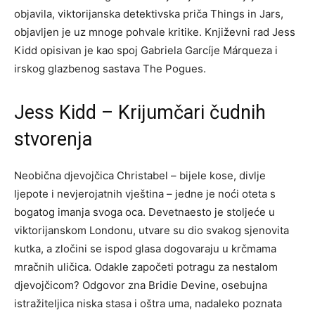
objavila, viktorijanska detektivska priča Things in Jars,
objavljen je uz mnoge pohvale kritike. Književni rad Jess
Kidd opisivan je kao spoj Gabriela Garcíje Márqueza i
irskog glazbenog sastava The Pogues.
Jess Kidd – Krijumčari čudnih
stvorenja
Neobična djevojčica Christabel – bijele kose, divlje
ljepote i nevjerojatnih vještina – jedne je noći oteta s
bogatog imanja svoga oca. Devetnaesto je stoljeće u
viktorijanskom Londonu, utvare su dio svakog sjenovita
kutka, a zločini se ispod glasa dogovaraju u krčmama
mračnih uličica. Odakle započeti potragu za nestalom
djevojčicom? Odgovor zna Bridie Devine, osebujna
istražiteljica niska stasa i oštra uma, nadaleko poznata