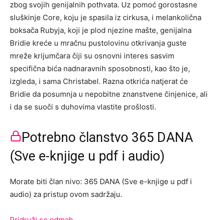
zbog svojih genijalnih pothvata. Uz pomoć gorostasne
sluškinje Core, koju je spasila iz cirkusa, i melankolična
boksača Rubyja, koji je plod njezine mašte, genijalna
Bridie kreće u mračnu pustolovinu otkrivanja guste
mreže krijumčara čiji su osnovni interes sasvim
specifična bića nadnaravnih sposobnosti, kao što je,
izgleda, i sama Christabel. Razna otkrića natjerat će
Bridie da posumnja u nepobitne znanstvene činjenice, ali
i da se suoči s duhovima vlastite prošlosti.
Potrebno članstvo 365 DANA
(Sve e-knjige u pdf i audio)
Morate biti član nivo: 365 DANA (Sve e-knjige u pdf i
audio) za pristup ovom sadržaju.
Pridruži se odmah