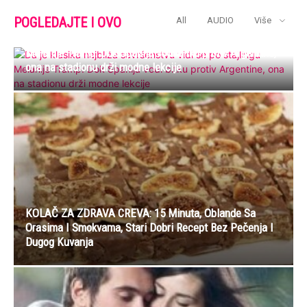
POGLEDAJTE I OVO
All
AUDIO
Više
Da je klasika najbliža savršenstvu vidi se po stajlingu
Melanije Tramp: Dok Španija vodi bitku protiv Argentine,
ona na stadionu drži modne lekcije
KOLAČ ZA ZDRAVA CREVA: 15 Minuta, Oblande Sa
Orasima I Smokvama, Stari Dobri Recept Bez Pečenja I
Dugog Kuvanja