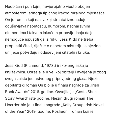
Neobičan i pun tajni, nevjerojatno vješto obojen
atmosferom jednoga tipičnog irskog ruralnog mjestašca,
On je roman koji na svakoj stranici iznenađuje i
oduševljava napetošću, humorom, nadnaravnim
elementima i takvom lakoćom pripovijedanja da je
nemoguće ispustiti ga iz ruku. Jess Kidd ne treba
propustiti čitati, riječ je o napetom misteriju, a njezino
umijeće potvrđuju i oduševljeni čitatelji i kritika.
Jess Kidd (Richmond, 1973.) irsko-engleska je
književnica. Odrasla je u velikoj obitelji i hvaljena je zbog
svoga zaista jedinstvenog pripovjednog glasa. Njezin
debitantski roman On bio je u finalu nagrade za „Irish
Book Awards“ 2016. godine. Osvojila je „Costa Short
Story Award“ iste godine. Njezin drugi roman The
Hoarder bio je u finalu nagrade „Kelly Group Irish Novel
of the Year“ 2019. godine. Posljednji roman koji je