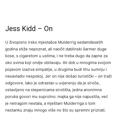
Jess Kidd – On
U živopisno irsko mjestašce Mulderrig sedamdesetih
godina stiže nepoznat, ali naočit dablinski šarmer duge
kose, s cigaretom u ustima, i ne treba dugo da zapne za
oko svima koji ondje obitavaju. Ali dok u mnogima svojom
pojavom izaziva simpatije, u drugima budi tihu sumnju i
nesavladiv nespokoj. Jer on nije došao turistički – on traži
odgovore. Iako je odrastao u uvjerenju da je siroče,
ostavljeno na stepenicama sirotišta, jedna anonimna
poruka govori mu suprotno: majka ga nije napustila, već
je netragom nestala, a mještani Mulderriga o tom
nestanku znaju mnogo više no što su spremni priznati.