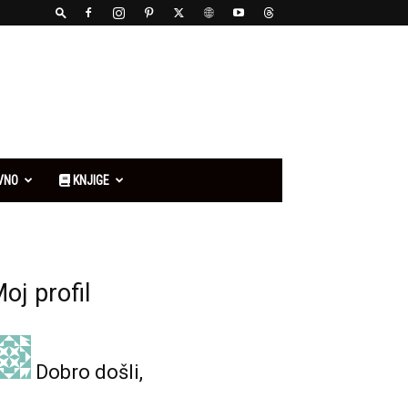
VNO
KNJIGE
oj profil
Dobro došli,