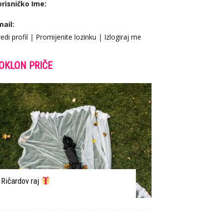
orisničko Ime:
mail:
edi profil
|
Promijenite lozinku
|
Izlogiraj me
OKLON PRIČE
Ričardov raj