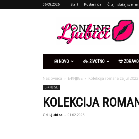
06.08.2026
Start
Postani član – Čitaj i slušaj sve na 
Ljubići
online
NOVO
ŽIVOTNO
ZDRAVO
Naslovnica
E-KNJIGE
Kolekcija romana za Jul 2022
E-KNJIGE
KOLEKCIJA ROMAN
Od
Ljubica
-
01.02.2025