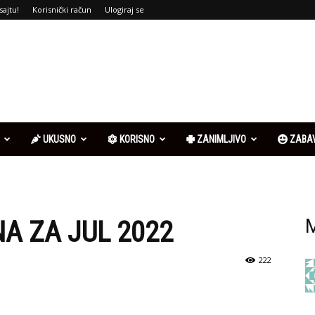
sajtu!
Korisnički račun
Ulogiraj se
UKUSNO
KORISNO
ZANIMLJIVO
ZABA
A ZA JUL 2022
M
222