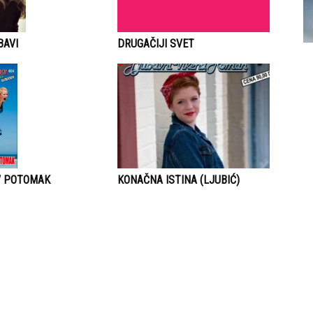
DRUGAČIJI SVET
BAVI
V POTOMAK
KONAČNA ISTINA (LJUBIĆ)