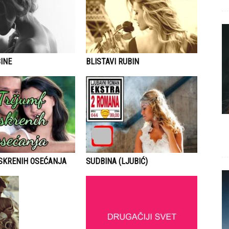
INE
BLISTAVI RUBIN
ISKRENIH OSEĆANJA
SUDBINA (LJUBIĆ)