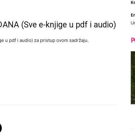
K
E
ANA (Sve e-knjige u pdf i audio)
Ur
P
e u pdf i audio) za pristup ovom sadržaju.