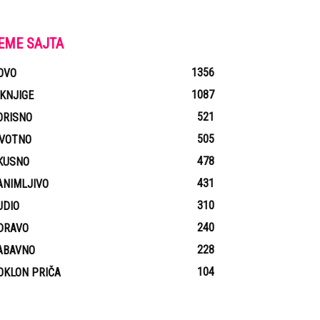
EME SAJTA
1356
OVO
1087
-KNJIGE
521
ORISNO
505
IVOTNO
478
KUSNO
431
ANIMLJIVO
310
UDIO
240
DRAVO
228
ABAVNO
104
OKLON PRIČA