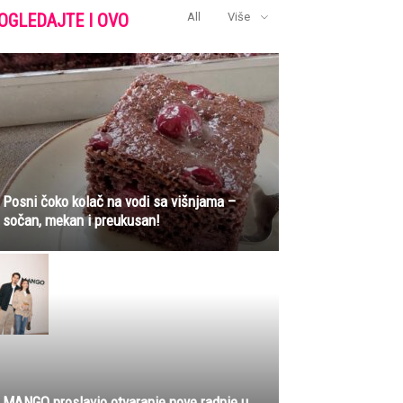
OGLEDAJTE I OVO
All
Više
Posni čoko kolač na vodi sa višnjama –
sočan, mekan i preukusan!
MANGO proslavio otvaranje nove radnje u