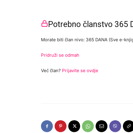
Potrebno članstvo 365 D
Morate biti član nivo: 365 DANA (Sve e-knjig
Pridruži se odmah
Već član?
Prijavite se ovdje