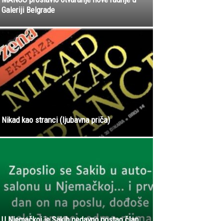
Galeriji Belgrade
Nikad kao stranci (ljubavna priča)
U Njemačkoj je Sakib nedavno postao član