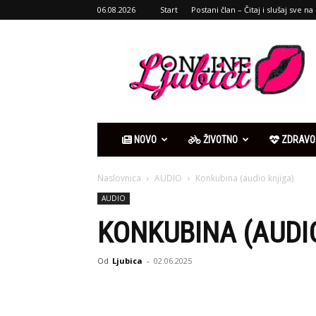
06.08.2026
Start
Postani član – Čitaj i slušaj sve na 
Ljubići
online
NOVO
ŽIVOTNO
ZDRAVO
Naslovnica
AUDIO
Konkubina (audio knjiga)
AUDIO
KONKUBINA (AUDI
Od
Ljubica
-
02.06.2025