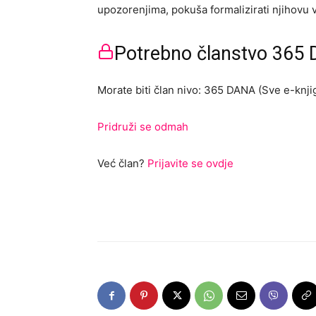
upozorenjima, pokuša formalizirati njihovu v
Potrebno članstvo 365 D
Morate biti član nivo: 365 DANA (Sve e-knjig
Pridruži se odmah
Već član?
Prijavite se ovdje