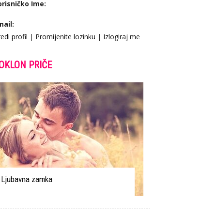
orisničko Ime:
mail:
edi profil
|
Promijenite lozinku
|
Izlogiraj me
OKLON PRIČE
Ljubavna zamka