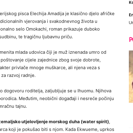
K
erijskog pisca Elechija Amadija je klasično djelo afričke
E
adicionalnih vjerovanja i svakodnevnog života u
Ur
ikcionalno selo Omokachi, roman prikazuje duboko
sudbinu, te tragičnu ljubavnu priču.
P
plemenita mlada udovica čiji je muž iznenada umro od
 poštovanje cijele zajednice zbog svoje dobrote,
rakter privlače mnoge muškarce, ali njena veza s
 za razvoj radnje.
 dogovoru roditelja, zaljubljuje se u Ihuomu. Njihova
 porodica. Međutim, neobični događaji i nesreće počinju
mračnu tajnu.
zemaljsko utjelovljenje morskog duha (water spirit)
,
rca koji je pokušao biti s njom. Kada Ekwueme, uprkos