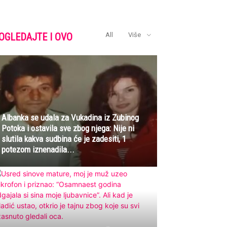
OGLEDAJTE I OVO
All
Više
Albanka se udala za Vukadina iz Zubinog
Potoka i ostavila sve zbog njega: Nije ni
slutila kakva sudbina će je zadesiti, 1
potezom iznenadila...