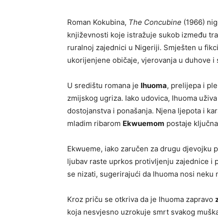
Roman Kokubina,
The Concubine
(1966) nig
književnosti koje istražuje sukob između tr
ruralnoj zajednici u Nigeriji. Smješten u f
ukorijenjene običaje, vjerovanja u duhove i 
U središtu romana je
Ihuoma
, prelijepa i 
zmijskog ugriza. Iako udovica, Ihuoma uživa
dostojanstva i ponašanja. Njena ljepota i ka
mladim ribarom
Ekwuemom
postaje ključna
Ekwueme, iako zaručen za drugu djevojku po
ljubav raste uprkos protivljenju zajednice i
se nizati, sugerirajući da Ihuoma nosi neku 
Kroz priču se otkriva da je Ihuoma zapravo
koja nesvjesno uzrokuje smrt svakog muška