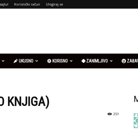
sajtu!
Korisnički račun
Ulogiraj se
UKUSNO
KORISNO
ZANIMLJIVO
ZABA
O KNJIGA)
M
251