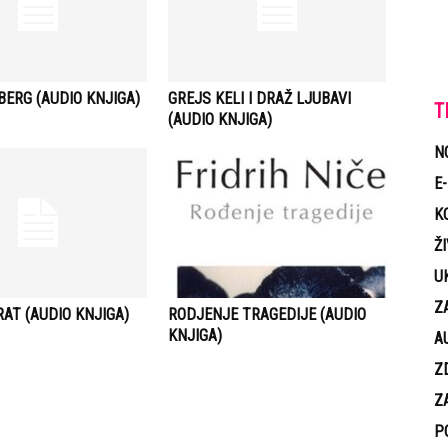
ERG (AUDIO KNJIGA)
GREJS KELI I DRAŽ LJUBAVI
T
(AUDIO KNJIGA)
N
E
K
Ž
U
Z
AT (AUDIO KNJIGA)
RODJENJE TRAGEDIJE (AUDIO
KNJIGA)
A
Z
Z
P