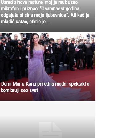
Usred sinove mature, moj je muž uzeo
mikrofon i priznao: “Osamnaest godina
odgajala si sina moje ljubavnice”. Ali kad je
mladić ustao, otkrio je...
Demi Mur u Kanu priredila modni spektakl o
kom bruji ceo svet