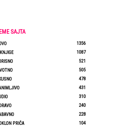
EME SAJTA
1356
OVO
1087
-KNJIGE
521
ORISNO
505
IVOTNO
478
KUSNO
431
ANIMLJIVO
310
UDIO
240
DRAVO
228
ABAVNO
104
OKLON PRIČA