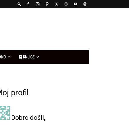
VNO
KNJIGE
oj profil
Dobro došli,