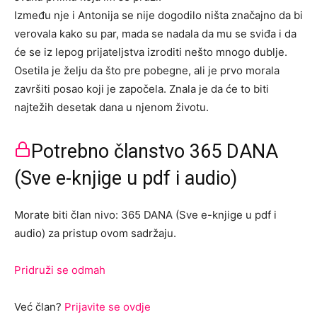
Između nje i Antonija se nije dogodilo ništa značajno da bi
verovala kako su par, mada se nadala da mu se sviđa i da
će se iz lepog prijateljstva izroditi nešto mnogo dublje.
Osetila je želju da što pre pobegne, ali je prvo morala
završiti posao koji je započela. Znala je da će to biti
najtežih desetak dana u njenom životu.
Potrebno članstvo 365 DANA
(Sve e-knjige u pdf i audio)
Morate biti član nivo: 365 DANA (Sve e-knjige u pdf i
audio) za pristup ovom sadržaju.
Pridruži se odmah
Već član?
Prijavite se ovdje