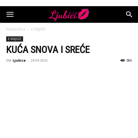
Naslovnica
E-KNJIGE
E-KNJIGE
KUĆA SNOVA I SREĆE
Od
Ljubica
-
26.04.2026
586