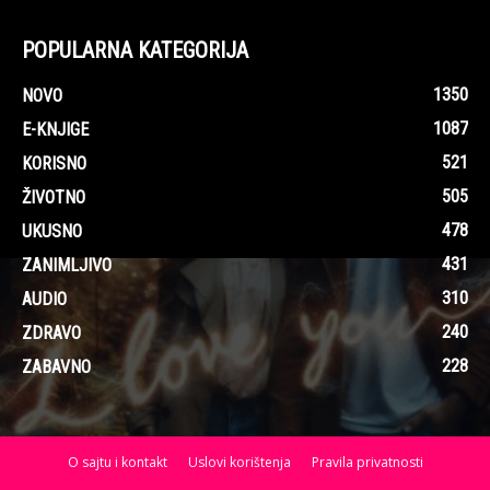
POPULARNA KATEGORIJA
1350
NOVO
1087
E-KNJIGE
521
KORISNO
505
ŽIVOTNO
478
UKUSNO
431
ZANIMLJIVO
310
AUDIO
240
ZDRAVO
228
ZABAVNO
O sajtu i kontakt
Uslovi korištenja
Pravila privatnosti