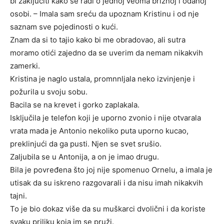
bi zaključiti kako se radi o jednoj veoma brižnoj i odanoj
osobi. – Imala sam sreću da upoznam Kristinu i od nje
saznam sve pojedinosti o kući.
Znam da si to tajio kako bi me obradovao, ali sutra
moramo otići zajedno da se uverim da nemam nikakvih
zamerki.
Kristina je naglo ustala, promnnljala neko izvinjenje i
požurila u svoju sobu.
Bacila se na krevet i gorko zaplakala.
Isključila je telefon koji je uporno zvonio i nije otvarala
vrata mada je Antonio nekoliko puta uporno kucao,
preklinjući da ga pusti. Njen se svet srušio.
Zaljubila se u Antonija, a on je imao drugu.
Bila je povređena što joj nije spomenuo Ornelu, a imala je
utisak da su iskreno razgovarali i da nisu imah nikakvih
tajni.
To je bio dokaz više da su muškarci dvolični i da koriste
svaku priliku koja im se pruži.