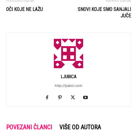
Prethodni članak
Naredni članak
OČI KOJE NE LAŽU
SNOVI KOJE SMO SANJALI
JUČE
LJUBICA
http://ljubici.com
POVEZANI ČLANCI
VIŠE OD AUTORA