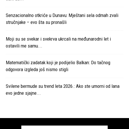
Senzacionalno otkriće u Dunavu: Mještani sela odmah zvali
stručnjake – evo šta su pronašli
Moji su se svekar i svekrva ukrcali na međunarodni let i
ostavili me samu...
Matematički zadatak koji je podijelio Balkan: Do tačnog
odgovora izgleda još nismo stigli
Svilene bermude su trend leta 2026.: Ako ste umorni od lana
evo jedne sjajne...