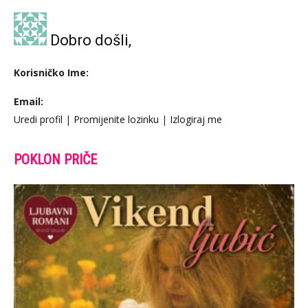
Dobro došli,
Korisničko Ime:
Email:
Uredi profil
|
Promijenite lozinku
|
Izlogiraj me
POKLON PRIČE