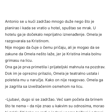
Antonio se u kući zadržao mnogo duže nego što je
planirao i kada se vratio u hotel, spuštao se mrak. U
hotelu ga je dočekalo neprijatno iznenađenje. Omela je
razgovarala sa Kristinom.
Nije mogao da čuje o čemu pričaju, ali je mogao da se
zakune da Omela nešto laže, jer je Kristina imala bolnu
grimasu na licu.
Ona ga je prva primetila i prijateljski mahnula na pozdrav.
Dok im je oprezno prilazio, Omela je teatralno ustala i
poletela mu u naručje. Kako on nije reagovao. Omela ga
je zagrlila sa izveštačenim osmehom na licu.
-Ljubavi, dugo si se zadržao. Već sam počela da brinem
što te nema – da nije znao u kakvim su odnosima, morao