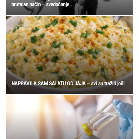
brutalan način – svedočenje...
NAPRAVILA SAM SALATU OD JAJA – svi su tražili još!