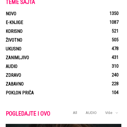
TEME SAJTA
1350
NOVO
1087
E-KNJIGE
521
KORISNO
505
ŽIVOTNO
478
UKUSNO
431
ZANIMLJIVO
310
AUDIO
240
ZDRAVO
228
ZABAVNO
104
POKLON PRIČA
POGLEDAJTE I OVO
All
AUDIO
Više