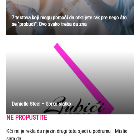
7 testova koji mogu pomoći da otkrijete rak pre nego što
se “probudi”: Ovo svako treba da zna
Danielle Steel – Gorko slatko
NE PROPUSTITE
Kći mi je rekla da njezin drugi tata sjedi u podrumu… Mislio
sam da...