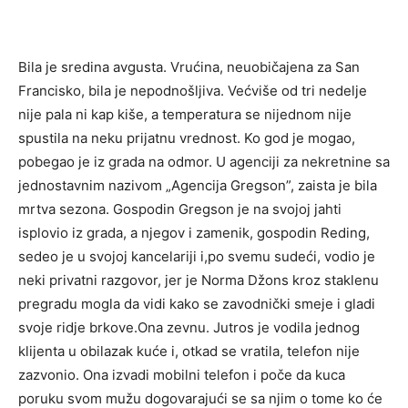
Bila je sredina avgusta. Vrućina, neuobičajena za San
Francisko, bila je nepodnošljiva. Većviše od tri nedelje
nije pala ni kap kiše, a temperatura se nijednom nije
spustila na neku prijatnu vrednost. Ko god je mogao,
pobegao je iz grada na odmor. U agenciji za nekretnine sa
jednostavnim nazivom „Agencija Gregson”, zaista je bila
mrtva sezona. Gospodin Gregson je na svojoj jahti
isplovio iz grada, a njegov i zamenik, gospodin Reding,
sedeo je u svojoj kancelariji i,po svemu sudeći, vodio je
neki privatni razgovor, jer je Norma Džons kroz staklenu
pregradu mogla da vidi kako se zavodnički smeje i gladi
svoje ridje brkove.Ona zevnu. Jutros je vodila jednog
klijenta u obilazak kuće i, otkad se vratila, telefon nije
zazvonio. Ona izvadi mobilni telefon i poče da kuca
poruku svom mužu dogovarajući se sa njim o tome ko će