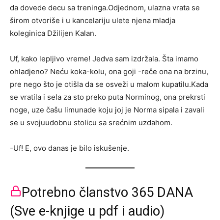
da dovede decu sa treninga.Odjednom, ulazna vrata se
širom otvoriše i u kancelariju ulete njena mladja
koleginica Džilijen Kalan.
Uf, kako lepljivo vreme! Jedva sam izdržala. Šta imamo
ohladjeno? Neću koka-kolu, ona goji -reče ona na brzinu,
pre nego što je otišla da se osveži u malom kupatilu.Kada
se vratila i sela za sto preko puta Norminog, ona prekrsti
noge, uze čašu limunade koju joj je Norma sipala i zavali
se u svojuudobnu stolicu sa srećnim uzdahom.
-Uf! E, ovo danas je bilo iskušenje.
Potrebno članstvo 365 DANA
(Sve e-knjige u pdf i audio)