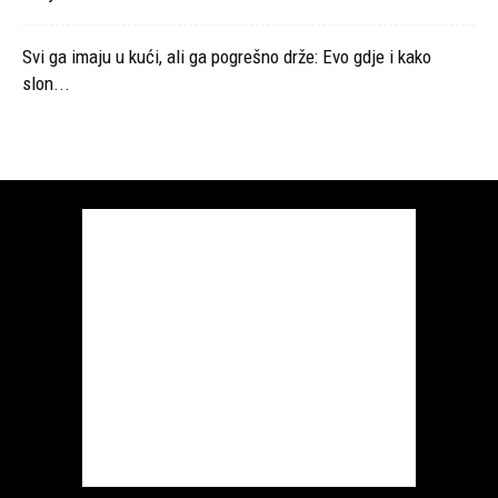
Svi ga imaju u kući, ali ga pogrešno drže: Evo gdje i kako
slon...