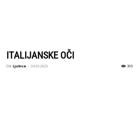
ITALIJANSKE OČI
Od
Ljubica
-
04.03.2025
305