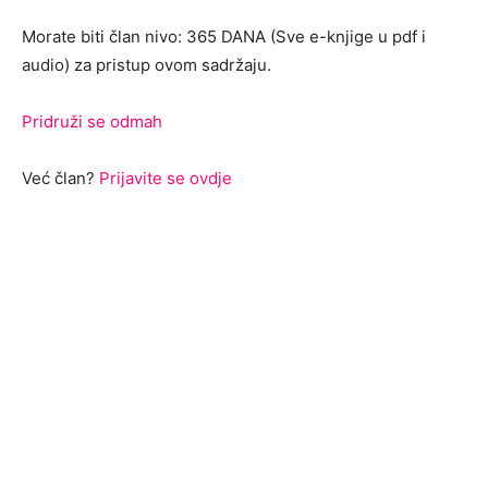
Morate biti član nivo: 365 DANA (Sve e-knjige u pdf i
audio) za pristup ovom sadržaju.
Pridruži se odmah
Već član?
Prijavite se ovdje