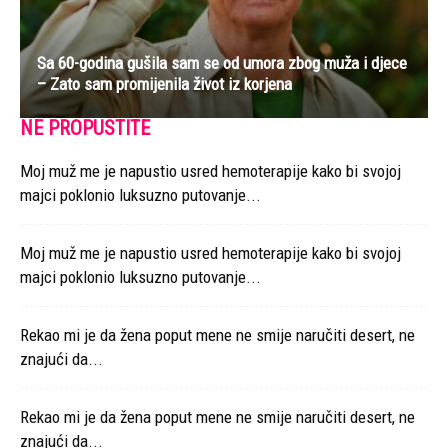
Sa 60-godina gušila sam se od umora zbog muža i djece
– Zato sam promijenila život iz korjena
NE PROPUSTITE
Moj muž me je napustio usred hemoterapije kako bi svojoj
majci poklonio luksuzno putovanje...
Moj muž me je napustio usred hemoterapije kako bi svojoj
majci poklonio luksuzno putovanje...
Rekao mi je da žena poput mene ne smije naručiti desert, ne
znajući da...
Rekao mi je da žena poput mene ne smije naručiti desert, ne
znajući da...