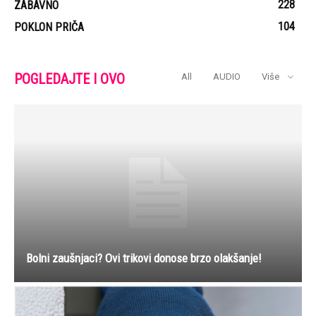
228
ZABAVNO
104
POKLON PRIČA
POGLEDAJTE I OVO
All
AUDIO
Više
Bolni zaušnjaci? Ovi trikovi donose brzo olakšanje!