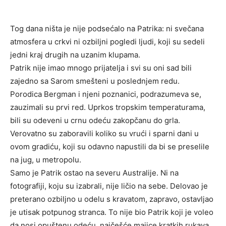
Tog dana ništa je nije podsećalo na Patrika: ni svečana
atmosfera u crkvi ni ozbiljni pogledi ljudi, koji su sedeli
jedni kraj drugih na uzanim klupama.
Patrik nije imao mnogo prijatelja i svi su oni sad bili
zajedno sa Sarom smešteni u poslednjem redu.
Porodica Bergman i njeni poznanici, podrazumeva se,
zauzimali su prvi red. Uprkos tropskim temperaturama,
bili su odeveni u crnu odeću zakopčanu do grla.
Verovatno su zaboravili koliko su vrući i sparni dani u
ovom gradiću, koji su odavno napustili da bi se preselile
na jug, u metropolu.
Samo je Patrik ostao na severu Australije. Ni na
fotografiji, koju su izabrali, nije ličio na sebe. Delovao je
preterano ozbiljno u odelu s kravatom, zapravo, ostavljao
je utisak potpunog stranca. To nije bio Patrik koji je voleo
da nosi opuštenu odeću, najčešće majice kratkih rukava