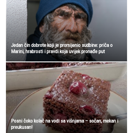
Jedan čin dobrote koji je promijenio sudbine: priča o
Marini, hrabrosti i pravdi koja uvijek pronađe put
Posni čoko kolač na vodi sa višnjama – sočan, mekan i
preukusan!