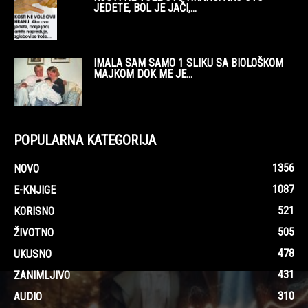
JEDETE, BOL JE JAČI,...
IMALA SAM SAMO 1 SLIKU SA BIOLOŠKOM
MAJKOM DOK ME JE...
POPULARNA KATEGORIJA
1356
NOVO
1087
E-KNJIGE
521
KORISNO
505
ŽIVOTNO
478
UKUSNO
431
ZANIMLJIVO
310
AUDIO