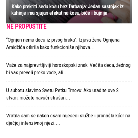
Kako prekriti sedu kosu bez farbanja: Jedan sastojak iz
kuhinje ima sjajan efekat na kosu, biće i bujnija
NE PROPUSTITE
“Ognjen nema decu iz prvog braka”: Izjava žene Ognjena
Amidžića otkrila kako funkcioniše njihova...
Važe za najprevrtljiviji horoskopski znak: Večita deca, žednog
bi vas preveli preko vode, ali...
U subotu slavimo Svetu Petku Trnovu: Ako uradite ove 2
stvari, možete navući strašan...
Vratila sam se nakon osam mjeseci službe i pronašla kćer na
dječjoj intenzivnoj njezi....