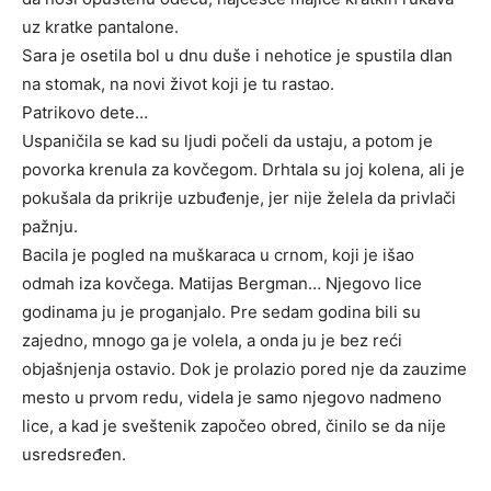
uz kratke pantalone.
Sara je osetila bol u dnu duše i nehotice je spustila dlan
na stomak, na novi život koji je tu rastao.
Patrikovo dete…
Uspaničila se kad su ljudi počeli da ustaju, a potom je
povorka krenula za kovčegom. Drhtala su joj kolena, ali je
pokušala da prikrije uzbuđenje, jer nije želela da privlači
pažnju.
Bacila je pogled na muškaraca u crnom, koji je išao
odmah iza kovčega. Matijas Bergman… Njegovo lice
godinama ju je proganjalo. Pre sedam godina bili su
zajedno, mnogo ga je volela, a onda ju je bez reći
objašnjenja ostavio. Dok je prolazio pored nje da zauzime
mesto u prvom redu, videla je samo njegovo nadmeno
lice, a kad je sveštenik započeo obred, činilo se da nije
usredsređen.