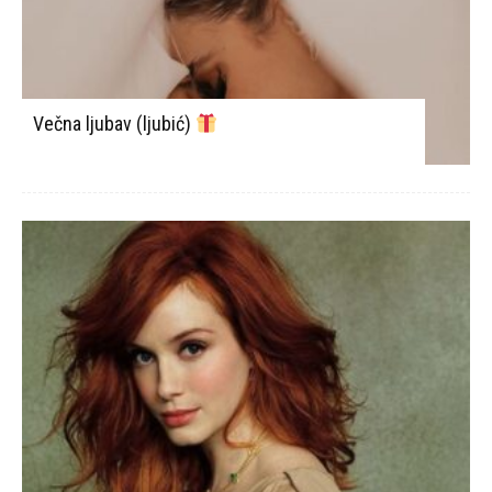
Večna ljubav (ljubić)