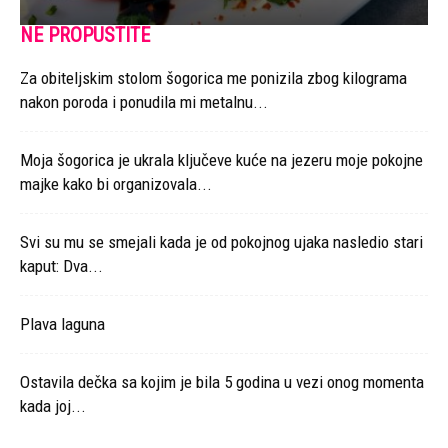
NE PROPUSTITE
Za obiteljskim stolom šogorica me ponizila zbog kilograma
nakon poroda i ponudila mi metalnu...
Moja šogorica je ukrala ključeve kuće na jezeru moje pokojne
majke kako bi organizovala...
Svi su mu se smejali kada je od pokojnog ujaka nasledio stari
kaput: Dva...
Plava laguna
Ostavila dečka sa kojim je bila 5 godina u vezi onog momenta
kada joj...