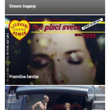
Strasno traganje
Praznična čarolija