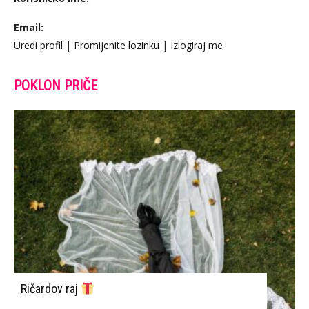
Email:
Uredi profil
|
Promijenite lozinku
|
Izlogiraj me
POKLON PRIČE
Ričardov raj