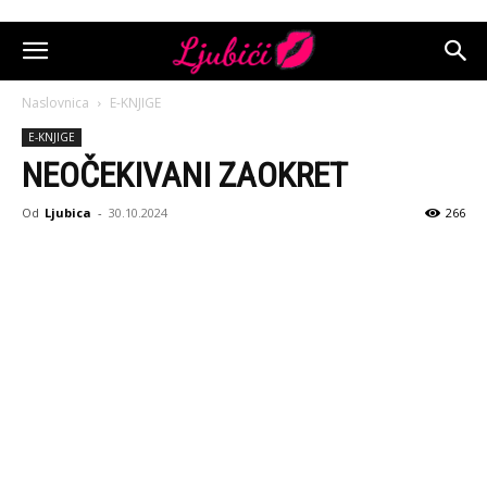
Naslovnica
E-KNJIGE
E-KNJIGE
NEOČEKIVANI ZAOKRET
Od
Ljubica
-
30.10.2024
266