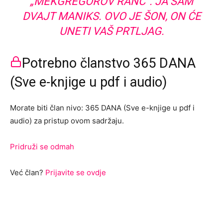
„MEKGREGOROV RANČ”. JA SAM
DVAJT MANIKS. OVO JE ŠON, ON ĆE
UNETI VAŠ PRTLJAG.
Potrebno članstvo 365 DANA
(Sve e-knjige u pdf i audio)
Morate biti član nivo: 365 DANA (Sve e-knjige u pdf i
audio) za pristup ovom sadržaju.
Pridruži se odmah
Već član?
Prijavite se ovdje