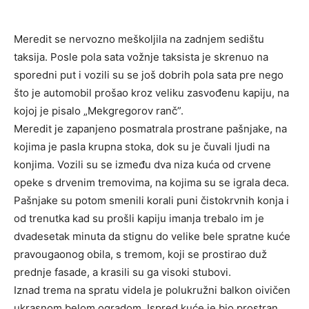
Meredit se nervozno meškoljila na zadnjem sedištu
taksija. Posle pola sata vožnje taksista je skrenuo na
sporedni put i vozili su se još dobrih pola sata pre nego
što je automobil prošao kroz veliku zasvođenu kapiju, na
kojoj je pisalo „Mekgregorov ranč”.
Meredit je zapanjeno posmatrala prostrane pašnjake, na
kojima je pasla krupna stoka, dok su je čuvali ljudi na
konjima. Vozili su se između dva niza kuća od crvene
opeke s drvenim tremovima, na kojima su se igrala deca.
Pašnjake su potom smenili korali puni čistokrvnih konja i
od trenutka kad su prošli kapiju imanja trebalo im je
dvadesetak minuta da stignu do velike bele spratne kuće
pravougaonog obila, s tremom, koji se prostirao duž
prednje fasade, a krasili su ga visoki stubovi.
Iznad trema na spratu videla je polukružni balkon oivičen
ukrasnom belom ogradom. Ispred kuće je bio prostran