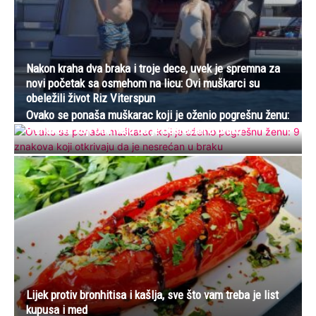
Nakon kraha dva braka i troje dece, uvek je spremna za
novi početak sa osmehom na licu: Ovi muškarci su
obeležili život Riz Viterspun
Ovako se ponaša muškarac koji je oženio pogrešnu ženu:
9 znakova koji otkrivaju da je nesrećan u braku
Lijek protiv bronhitisa i kašlja, sve što vam treba je list
kupusa i med