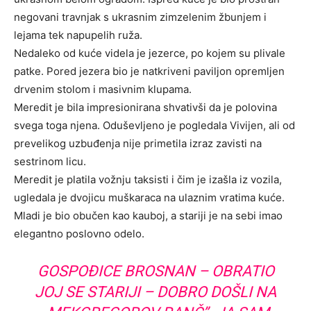
negovani travnjak s ukrasnim zimzelenim žbunjem i
lejama tek napupelih ruža.
Nedaleko od kuće videla je jezerce, po kojem su plivale
patke. Pored jezera bio je natkriveni paviljon opremljen
drvenim stolom i masivnim klupama.
Meredit je bila impresionirana shvativši da je polovina
svega toga njena. Oduševljeno je pogledala Vivijen, ali od
prevelikog uzbuđenja nije primetila izraz zavisti na
sestrinom licu.
Meredit je platila vožnju taksisti i čim je izašla iz vozila,
ugledala je dvojicu muškaraca na ulaznim vratima kuće.
Mladi je bio obučen kao kauboj, a stariji je na sebi imao
elegantno poslovno odelo.
GOSPOĐICE BROSNAN – OBRATIO
JOJ SE STARIJI – DOBRO DOŠLI NA