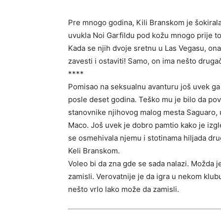
Pre mnogo godina, Kili Branskom je šokirala
uvukla Noi Garfildu pod kožu mnogo prije to
Kada se njih dvoje sretnu u Las Vegasu, ona 
zavesti i ostaviti! Samo, on ima nešto drug
****
Pomisao na seksualnu avanturu još uvek ga j
posle deset godina. Teško mu je bilo da pov
stanovnike njihovog malog mesta Saguaro, u 
Maco. Još uvek je dobro pamtio kako je izg
se osmehivala njemu i stotinama hiljada dr
Keli Branskom.
Voleo bi da zna gde se sada nalazi. Možda je
zamisli. Verovatnije je da igra u nekom kl
nešto vrlo lako može da zamisli.