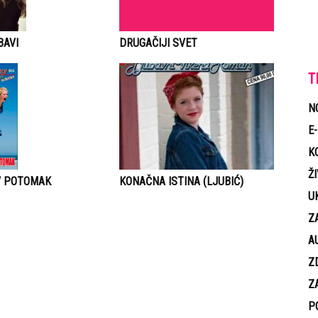
DRUGAČIJI SVET
BAVI
T
N
E
K
Ž
V POTOMAK
KONAČNA ISTINA (LJUBIĆ)
U
Z
A
Z
Z
P