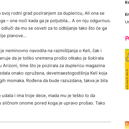
K
 svoj rodni grad poziranjem za duplericu, Ali ona se
E
ga – one noći kada ga je poljubila… A on nju odgurnuo.
Ur
odluči da mu se osveti za to odbijanje tako što će ga
ačije planove…
P
e neminovno navodila na razmišljanja o Keli, čak i
eruje da je toliko vremena prošlo otkako je šokirala
Arizoni, time što je pozirala za duplericu magazina
ledala onako opružena, devetnaestogodišnja Keli koja
ugih momaka. Rođena da bude razuzdana, takva je bila
 udata i ima troje dece, mada mu je teško to da
ubu sličnom onome pored koga je upravo prošao. Tako