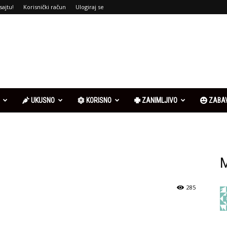
sajtu!
Korisnički račun
Ulogiraj se
UKUSNO
KORISNO
ZANIMLJIVO
ZABA
M
285