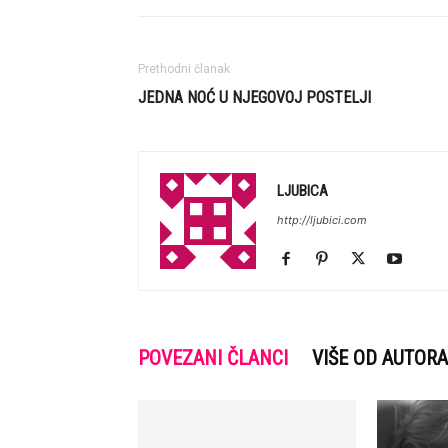
Prethodni članak
JEDNA NOĆ U NJEGOVOJ POSTELJI
LJUBICA
http://ljubici.com
POVEZANI ČLANCI
VIŠE OD AUTORA