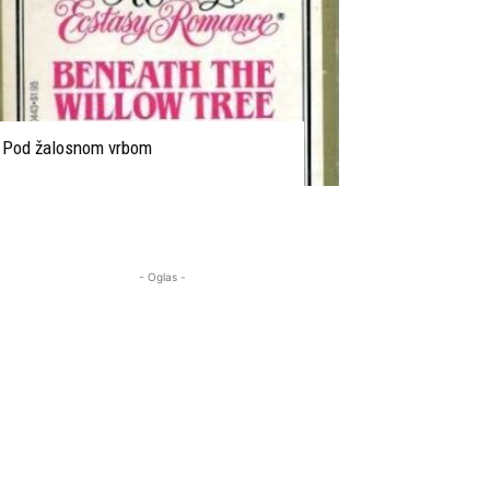
Pod žalosnom vrbom
- Oglas -