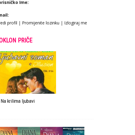
orisničko Ime:
mail:
edi profil
|
Promijenite lozinku
|
Izlogiraj me
OKLON PRIČE
Na krilima ljubavi