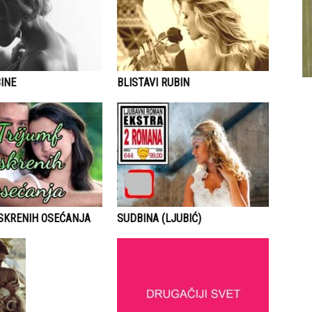
INE
BLISTAVI RUBIN
ISKRENIH OSEĆANJA
SUDBINA (LJUBIĆ)