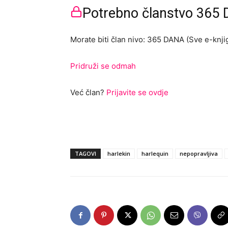
Potrebno članstvo 365 D
Morate biti član nivo: 365 DANA (Sve e-knjig
Pridruži se odmah
Već član?
Prijavite se ovdje
TAGOVI
harlekin
harlequin
nepopravljiva