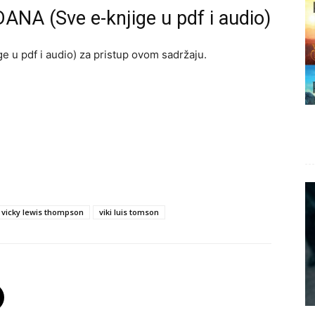
ANA (Sve e-knjige u pdf i audio)
e u pdf i audio) za pristup ovom sadržaju.
vicky lewis thompson
viki luis tomson