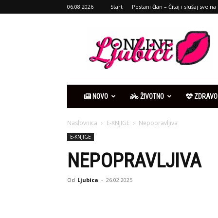
06.08.2026
Start
Postani član – Čitaj i slušaj sve na 
Ljubići
online
NOVO
ŽIVOTNO
ZDRAVO
Naslovnica
E-KNJIGE
Nepopravljiva
E-KNJIGE
NEPOPRAVLJIVA
Od
Ljubica
-
26.02.2025