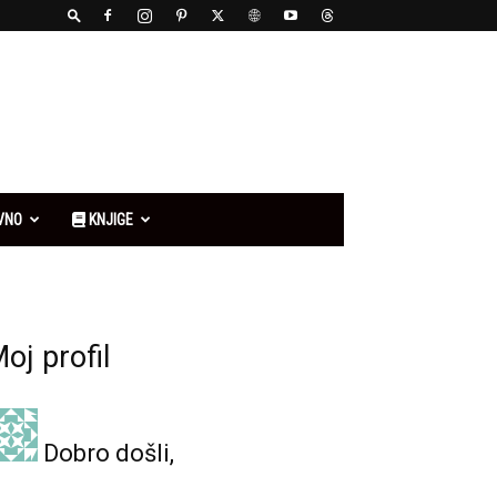
VNO
KNJIGE
oj profil
Dobro došli,