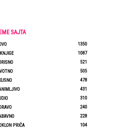
EME SAJTA
1350
OVO
1087
-KNJIGE
521
ORISNO
505
IVOTNO
478
KUSNO
431
ANIMLJIVO
310
UDIO
240
DRAVO
228
ABAVNO
104
OKLON PRIČA