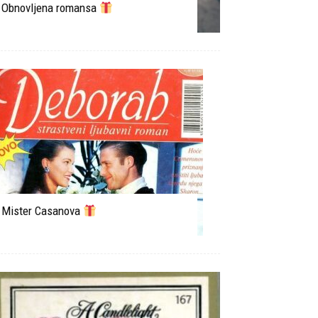
Obnovljena romansa
Mister Casanova