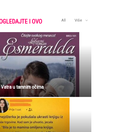
OGLEDAJTE I OVO
All
Više
Vatra u tamnim očima