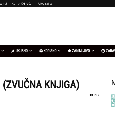
sajtu!
Korisnički račun
Ulogiraj se
UKUSNO
KORISNO
ZANIMLJIVO
ZABA
I (ZVUČNA KNJIGA)
M
207