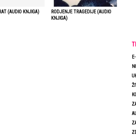
AT (AUDIO KNJIGA)
RODJENJE TRAGEDIJE (AUDIO
KNJIGA)
T
E
N
U
Ž
K
Z
A
Z
Z