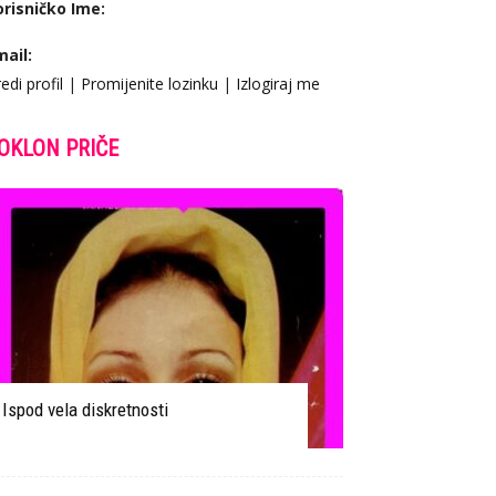
orisničko Ime:
mail:
edi profil
|
Promijenite lozinku
|
Izlogiraj me
OKLON PRIČE
Ispod vela diskretnosti