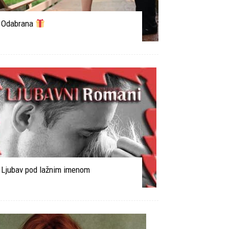
Odabrana
Ljubav pod lažnim imenom