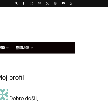
VNO
KNJIGE
oj profil
Dobro došli,