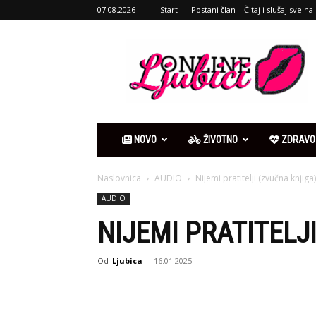
07.08.2026
Start
Postani član – Čitaj i slušaj sve na 
Ljubići
online
NOVO
ŽIVOTNO
ZDRAVO
Naslovnica
AUDIO
Nijemi pratitelji (zvučna knjiga)
AUDIO
NIJEMI PRATITELJ
Od
Ljubica
-
16.01.2025