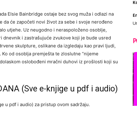
K
da Elsie Bainbridge ostaje bez svog muža i odlazi na
E
e da će započeti novi život za sebe i svoje nerođeno
Ur
malo utjehe. Uz neugodno i neraspoloženo osoblje,
ri dnevnik i zastrašujuće zvukove koji je bude usred
P
 drvene skulpture, oslikane da izgledaju kao pravi ljudi,
u. Ko od osoblja premješta te zloslutne “nijeme
im dolaskom oslobođeni mračni duhovi iz prošlosti koji su
ANA (Sve e-knjige u pdf i audio)
e u pdf i audio) za pristup ovom sadržaju.