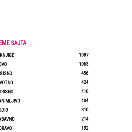
EME SAJTA
1087
-KNJIGE
1063
OVO
456
KUSNO
424
IVOTNO
410
ORISNO
404
ANIMLJIVO
310
UDIO
214
ABAVNO
192
DRAVO