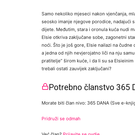
Samo nekoliko mjeseci nakon vjenčanja, mla
seosko imanje njegove porodice, nadajući s
dijete. Međutim, stara i oronula kuća nudi 
Elsie otkriva zaključane sobe, zagonetni sta
noći. Što je još gore, Elsie nailazi na čudne
a jedna od njih nevjerojatno liči na nju sam
pratitelje” širom kuće, i da li su sa Elsiein
trebali ostati zauvijek zaključani?
Potrebno članstvo 365 D
Morate biti član nivo: 365 DANA (Sve e-knjig
Pridruži se odmah
Već član?
Prijavite se ovdje