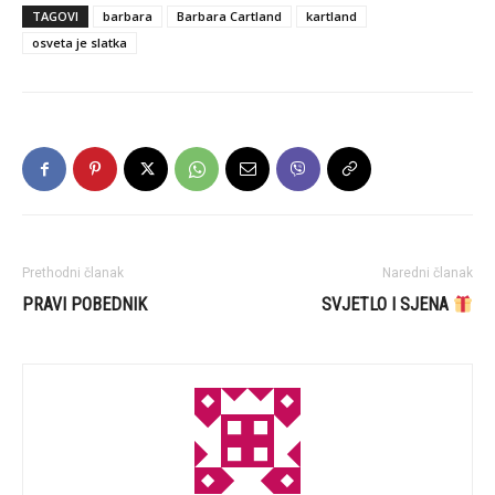
TAGOVI
barbara
Barbara Cartland
kartland
osveta je slatka
Prethodni članak
Naredni članak
PRAVI POBEDNIK
SVJETLO I SJENA