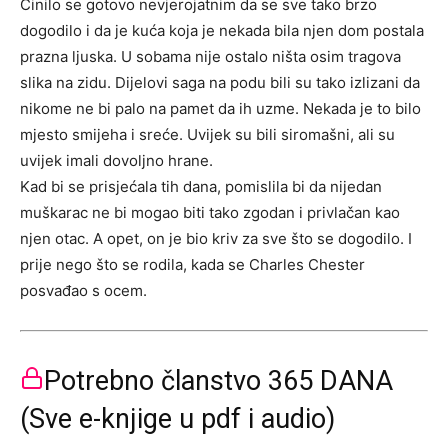
Činilo se gotovo nevjerojatnim da se sve tako brzo
dogodilo i da je kuća koja je nekada bila njen dom postala
prazna ljuska. U sobama nije ostalo ništa osim tragova
slika na zidu. Dijelovi saga na podu bili su tako izlizani da
nikome ne bi palo na pamet da ih uzme. Nekada je to bilo
mjesto smijeha i sreće. Uvijek su bili siromašni, ali su
uvijek imali dovoljno hrane.
Kad bi se prisjećala tih dana, pomislila bi da nijedan
muškarac ne bi mogao biti tako zgodan i privlačan kao
njen otac. A opet, on je bio kriv za sve što se dogodilo. I
prije nego što se rodila, kada se Charles Chester
posvađao s ocem.
Potrebno članstvo 365 DANA
(Sve e-knjige u pdf i audio)