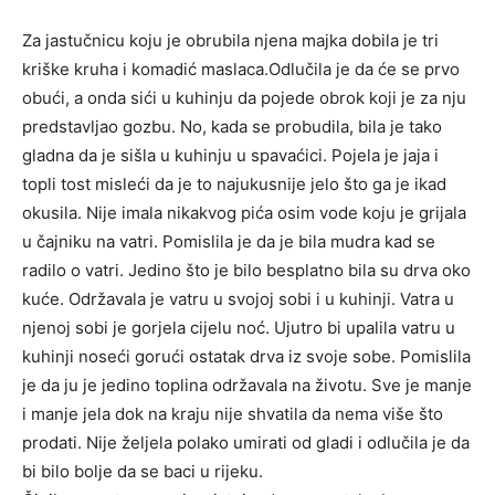
Za jastučnicu koju je obrubila njena majka dobila je tri
kriške kruha i komadić maslaca.Odlučila je da će se prvo
obući, a onda sići u kuhinju da pojede obrok koji je za nju
predstavljao gozbu. No, kada se probudila, bila je tako
gladna da je sišla u kuhinju u spavaćici. Pojela je jaja i
topli tost misleći da je to najukusnije jelo što ga je ikad
okusila. Nije imala nikakvog pića osim vode koju je grijala
u čajniku na vatri. Pomislila je da je bila mudra kad se
radilo o vatri. Jedino što je bilo besplatno bila su drva oko
kuće. Održavala je vatru u svojoj sobi i u kuhinji. Vatra u
njenoj sobi je gorjela cijelu noć. Ujutro bi upalila vatru u
kuhinji noseći gorući ostatak drva iz svoje sobe. Pomislila
je da ju je jedino toplina održavala na životu. Sve je manje
i manje jela dok na kraju nije shvatila da nema više što
prodati. Nije željela polako umirati od gladi i odlučila je da
bi bilo bolje da se baci u rijeku.