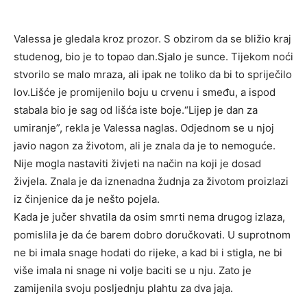
Valessa je gledala kroz prozor. S obzirom da se bližio kraj
studenog, bio je to topao dan.Sjalo je sunce. Tijekom noći
stvorilo se malo mraza, ali ipak ne toliko da bi to spriječilo
lov.Lišće je promijenilo boju u crvenu i smeđu, a ispod
stabala bio je sag od lišća iste boje.“Lijep je dan za
umiranje”, rekla je Valessa naglas. Odjednom se u njoj
javio nagon za životom, ali je znala da je to nemoguće.
Nije mogla nastaviti živjeti na način na koji je dosad
živjela. Znala je da iznenadna žudnja za životom proizlazi
iz činjenice da je nešto pojela.
Kada je jučer shvatila da osim smrti nema drugog izlaza,
pomislila je da će barem dobro doručkovati. U suprotnom
ne bi imala snage hodati do rijeke, a kad bi i stigla, ne bi
više imala ni snage ni volje baciti se u nju. Zato je
zamijenila svoju posljednju plahtu za dva jaja.