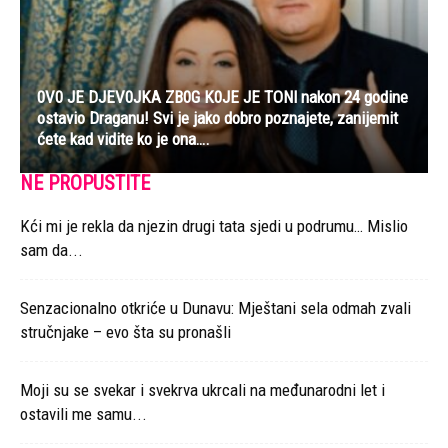
0V0 JE DJEV0JKA ZB0G K0JE JE TONl nakon 24 godine
ostavio Draganu! Svi je jako dobro poznajete, zanijemit
ćete kad vidite ko je ona….
NE PROPUSTITE
Kći mi je rekla da njezin drugi tata sjedi u podrumu… Mislio
sam da...
Senzacionalno otkriće u Dunavu: Mještani sela odmah zvali
stručnjake – evo šta su pronašli
Moji su se svekar i svekrva ukrcali na međunarodni let i
ostavili me samu...