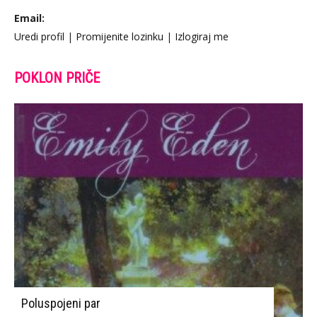
Email:
Uredi profil
|
Promijenite lozinku
|
Izlogiraj me
POKLON PRIČE
Poluspojeni par