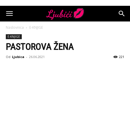
Naslovnica
E-KNJIGE
E-KNJIGE
PASTOROVA ŽENA
Od
Ljubica
-
26.06.2021
221