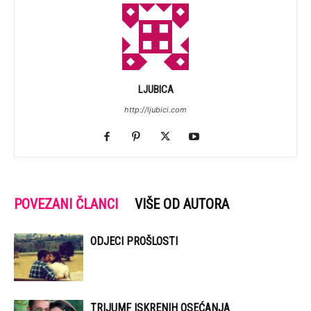
LJUBICA
http://ljubici.com
POVEZANI ČLANCI
VIŠE OD AUTORA
ODJECI PROŠLOSTI
TRIJUMF ISKRENIH OSEĆANJA