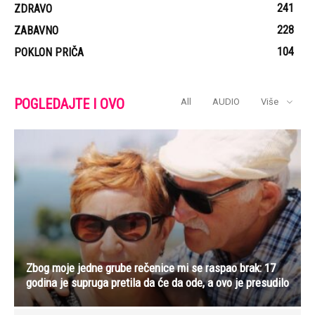
241
ZDRAVO
228
ZABAVNO
104
POKLON PRIČA
POGLEDAJTE I OVO
All
AUDIO
Više
Zbog moje jedne grube rečenice mi se raspao brak: 17
godina je supruga pretila da će da ode, a ovo je presudilo