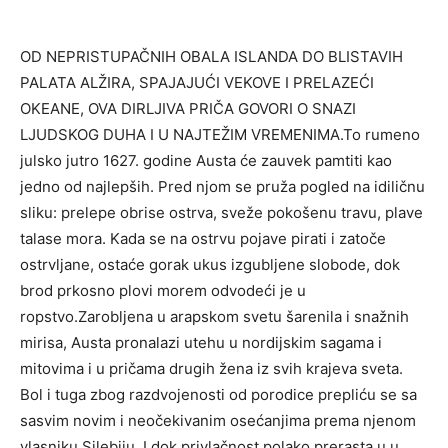
OD NEPRISTUPAČNIH OBALA ISLANDA DO BLISTAVIH
PALATA ALŽIRA, SPAJAJUĆI VEKOVE I PRELAZEĆI
OKEANE, OVA DIRLJIVA PRIČA GOVORI O SNAZI
LJUDSKOG DUHA I U NAJTEŽIM VREMENIMA.To rumeno
julsko jutro 1627. godine Austa će zauvek pamtiti kao
jedno od najlepših. Pred njom se pruža pogled na idiličnu
sliku: prelepe obrise ostrva, sveže pokošenu travu, plave
talase mora. Kada se na ostrvu pojave pirati i zatoče
ostrvljane, ostaće gorak ukus izgubljene slobode, dok
brod prkosno plovi morem odvodeći je u
ropstvo.Zarobljena u arapskom svetu šarenila i snažnih
mirisa, Austa pronalazi utehu u nordijskim sagama i
mitovima i u pričama drugih žena iz svih krajeva sveta.
Bol i tuga zbog razdvojenosti od porodice prepliću se sa
sasvim novim i neočekivanim osećanjima prema njenom
vlasniku Silebiju. I dok privlačnost polako prerasta u u