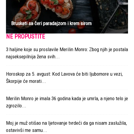
Brusketi sa čeri paradajzom i krem sirom
NE PROPUSTITE
3 haljine koje su proslavile Merilin Monro: Zbog njih je postala
najseksepilnija žena svih...
Horoskop za 5. avgust: Kod Lavova će biti ljubomore u vezi,
Škorpije će morati...
Merilin Monro je imala 36 godina kada je umrla, a njeno telo je
zgrozilo...
Moj je muž otišao na ljetovanje tvrdeći da ga nisam zaslužila,
ostavivši me samu...