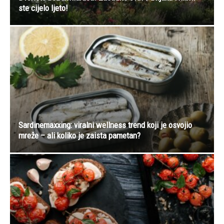
ste cijelo ljeto!
Sardinemaxxing: viralni wellness trend koji je osvojio
mreže – ali koliko je zaista pametan?