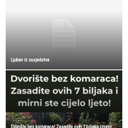
Ljubav iz susjedstva
Dvorište bez komaraca! Zasadite ovih 7 biljaka i mirni