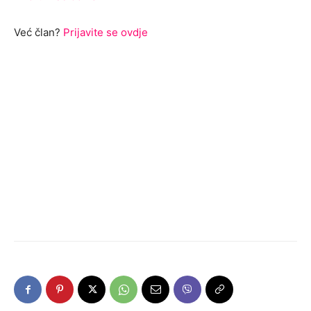
Već član?
Prijavite se ovdje