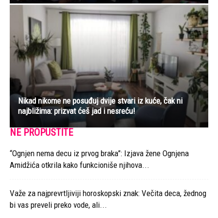
Nikad nikome ne posuđuj dvije stvari iz kuće, čak ni
najbližima: prizvat ćeš jad i nesreću!
NE PROPUSTITE
“Ognjen nema decu iz prvog braka”: Izjava žene Ognjena
Amidžića otkrila kako funkcioniše njihova...
Važe za najprevrtljiviji horoskopski znak: Večita deca, žednog
bi vas preveli preko vode, ali...