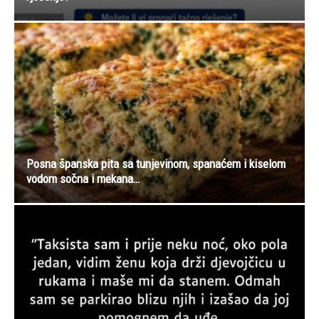
Posna španska pita sa tunjevinom, spanaćem i kiselom
vodom sočna i mekana…