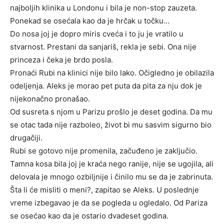
najboljih klinika u Londonu i bila je non-stop zauzeta.
Ponekad se osećala kao da je hrčak u točku…
Do nosa joj je dopro miris cveća i to ju je vratilo u
stvarnost. Prestani da sanjariš, rekla je sebi. Ona nije
princeza i čeka je brdo posla.
Pronaći Rubi na klinici nije bilo lako. Očigledno je obilazila
odeljenja. Aleks je morao pet puta da pita za nju dok je
nijekonačno pronašao.
Od susreta s njom u Parizu prošlo je deset godina. Da mu
se otac tada nije razboleo, život bi mu sasvim sigurno bio
drugačiji.
Rubi se gotovo nije promenila, začuđeno je zaključio.
Tamna kosa bila joj je kraća nego ranije, nije se ugojila, ali
delovala je mnogo ozbiljnije i činilo mu se da je zabrinuta.
Šta li će misliti o meni?, zapitao se Aleks. U poslednje
vreme izbegavao je da se pogleda u ogledalo. Od Pariza
se osećao kao da je ostario dvadeset godina.