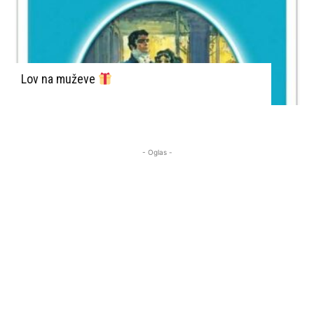
Lov na muževe
- Oglas -