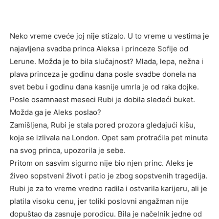
Neko vreme cveće joj nije stizalo. U to vreme u vestima je
najavljena svadba princa Aleksa i princeze Sofije od
Lerune. Možda je to bila slučajnost? Mlada, lepa, nežna i
plava princeza je godinu dana posle svadbe donela na
svet bebu i godinu dana kasnije umrla je od raka dojke.
Posle osamnaest meseci Rubi je dobila sledeći buket.
Možda ga je Aleks poslao?
Zamišljena, Rubi je stala pored prozora gledajući kišu,
koja se izlivala na London. Opet sam protraćila pet minuta
na svog princa, upozorila je sebe.
Pritom on sasvim sigurno nije bio njen princ. Aleks je
živeo sopstveni život i patio je zbog sopstvenih tragedija.
Rubi je za to vreme vredno radila i ostvarila karijeru, ali je
platila visoku cenu, jer toliki poslovni angažman nije
dopuštao da zasnuje porodicu. Bila je načelnik jedne od