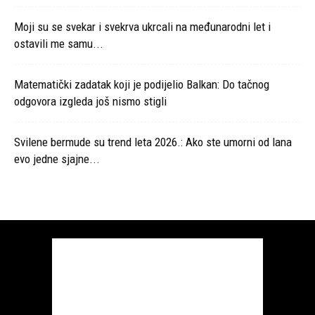
Moji su se svekar i svekrva ukrcali na međunarodni let i
ostavili me samu...
Matematički zadatak koji je podijelio Balkan: Do tačnog
odgovora izgleda još nismo stigli
Svilene bermude su trend leta 2026.: Ako ste umorni od lana
evo jedne sjajne...