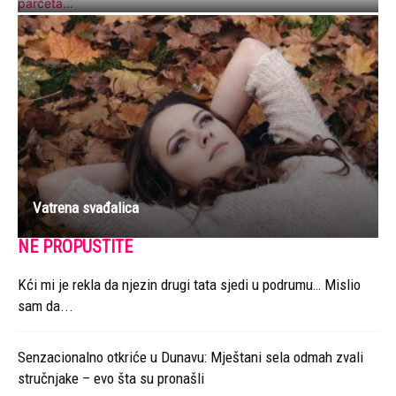
Vatrena svađalica
NE PROPUSTITE
Kći mi je rekla da njezin drugi tata sjedi u podrumu… Mislio
sam da...
Senzacionalno otkriće u Dunavu: Mještani sela odmah zvali
stručnjake – evo šta su pronašli