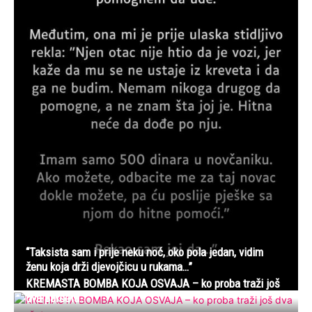
“Taksista sam i prije neku noć, oko pola jedan, vidim
ženu koja drži djevojčicu u rukama…”
KREMASTA BOMBA KOJA OSVAJA – ko proba traži još
dva parčeta…