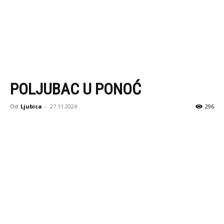
POLJUBAC U PONOĆ
Od
Ljubica
-
27.11.2024
296