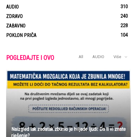
310
AUDIO
240
ZDRAVO
228
ZABAVNO
104
POKLON PRIČA
POGLEDAJTE I OVO
All
AUDIO
Više
Naizgled lak zadatak zbunio je hiljade ljudi: Da li vi znate
rješenje?