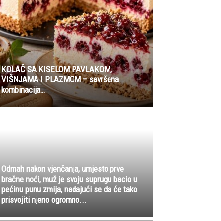
KOLAČ SA KISELOM PAVLAKOM,
VIŠNJAMA I PLAZMOM – savršena
kombinacija…
Odmah nakon vjenčanja, umjesto prve
bračne noći, muž je svoju suprugu bacio u
pećinu punu zmija, nadajući se da će tako
prisvojiti njeno ogromno...