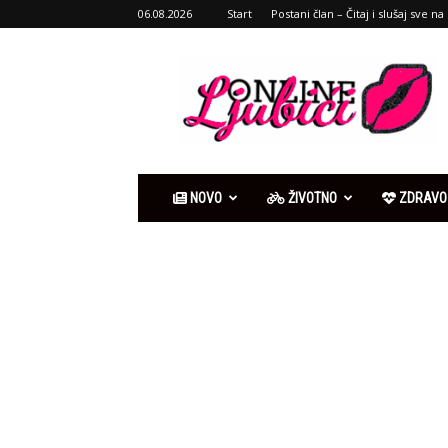
06.08.2026
Start
Postani član – Čitaj i slušaj sve na 
Ljubići
online
NOVO
ŽIVOTNO
ZDRAVO