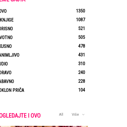
1350
OVO
1087
-KNJIGE
521
ORISNO
505
IVOTNO
478
KUSNO
431
ANIMLJIVO
310
UDIO
240
DRAVO
228
ABAVNO
104
OKLON PRIČA
OGLEDAJTE I OVO
All
Više