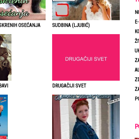
N
E
ISKRENIH OSEĆANJA
SUDBINA (LJUBIĆ)
K
Ž
U
Z
A
Z
DRUGAČIJI SVET
BAVI
Z
P
P