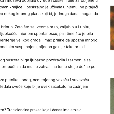
ka i muževa dobijale uvrede i ćuške, i bile zarobljene u
an kraljice. I beskrajno je uživala u njemu, ne pitajući
o deo nekog kobnog plana koji bi, jednoga dana, mogao da
 brinuo. Zato što se, veoma brzo, zaljubio u Lupitu,
ljupkošću, njenom spontanošću, pa i time što je bila
 periferije velikog grada i imao prilike da upozna mnogo
ionalnim vaspitanjem, nijedna ga nije tako brzo i
akog susreta bi ga ljubazno pozdravila i razmenila sa
e propuštala da mu se zahvali na tome što je došao po
a za putnike i onog, namenjenog vozaču i suvozaču.
zgledala cveće koje bi je uvek sačekalo na zadnjem
m? Tradicionalna praksa koja i danas ima smisla