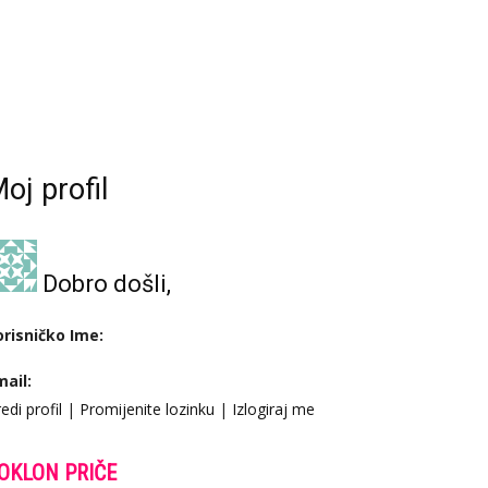
oj profil
Dobro došli,
orisničko Ime:
mail:
edi profil
|
Promijenite lozinku
|
Izlogiraj me
OKLON PRIČE