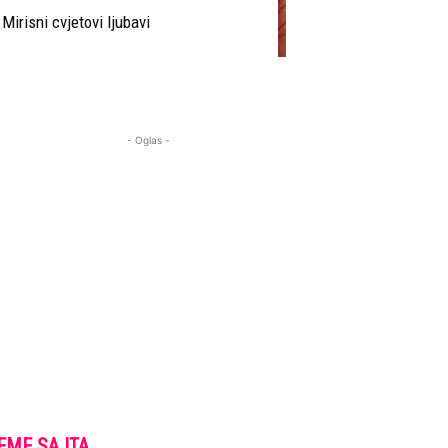
Mirisni cvjetovi ljubavi
- Oglas -
EME SAJTA