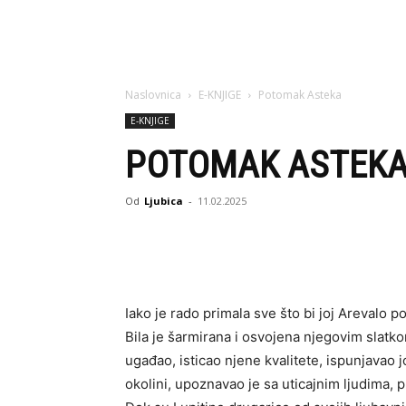
Naslovnica
E-KNJIGE
Potomak Asteka
E-KNJIGE
POTOMAK ASTEK
Od
Ljubica
-
11.02.2025
Iako je rado primala sve što bi joj Arevalo p
Bila je šarmirana i osvojena njegovim slatk
ugađao, isticao njene kvalitete, ispunjavao jo
okolini, upoznavao je sa uticajnim ljudima, 