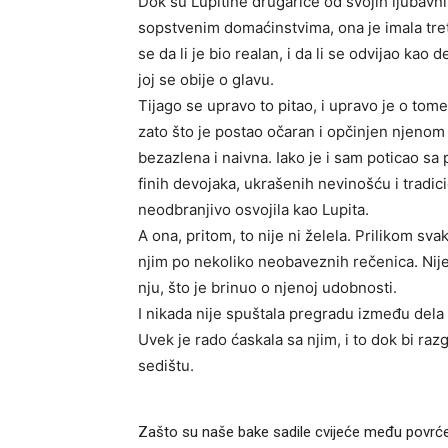
Dok su Lupitine drugarice od svojih ljubavni
sopstvenim domaćinstvima, ona je imala tretm
se da li je bio realan, i da li se odvijao ka
joj se obije o glavu.
Tijago se upravo to pitao, i upravo je o tome
zato što je postao očaran i opčinjen njenom 
bezazlena i naivna. Iako je i sam poticao sa
finih devojaka, ukrašenih nevinošću i tradic
neodbranjivo osvojila kao Lupita.
A ona, pritom, to nije ni želela. Prilikom sv
njim po nekoliko neobaveznih rečenica. Nij
nju, što je brinuo o njenoj udobnosti.
I nikada nije spuštala pregradu između del
Uvek je rado ćaskala sa njim, i to dok bi ra
sedištu.
Zašto su naše bake sadile cvijeće među povrće