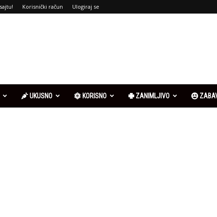
sajtu!
Korisnički račun
Ulogiraj se
UKUSNO
KORISNO
ZANIMLJIVO
ZABA