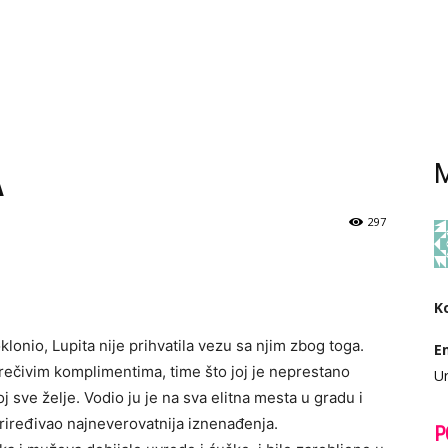
A
M
297
K
oklonio, Lupita nije prihvatila vezu sa njim zbog toga.
E
orečivim komplimentima, time što joj je neprestano
Ur
j sve želje. Vodio ju je na sva elitna mesta u gradu i
priređivao najneverovatnija iznenađenja.
P