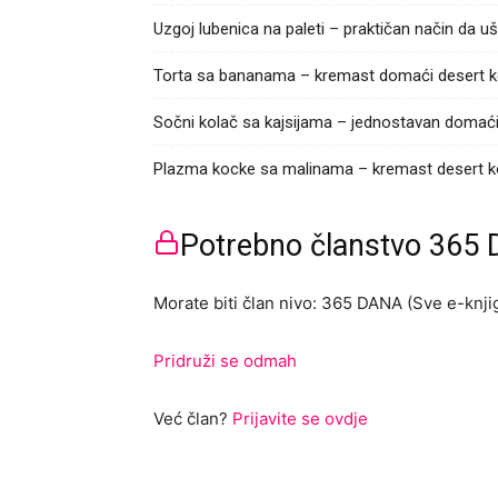
Uzgoj lubenica na paleti – praktičan način da uš
Torta sa bananama – kremast domaći desert ko
Sočni kolač sa kajsijama – jednostavan domaći r
Plazma kocke sa malinama – kremast desert koji
Potrebno članstvo 365 D
Morate biti član nivo: 365 DANA (Sve e-knjig
Pridruži se odmah
Već član?
Prijavite se ovdje