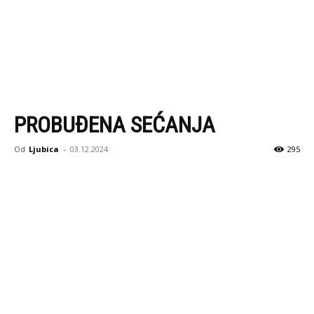
PROBUĐENA SEĆANJA
Od
Ljubica
-
03.12.2024
295