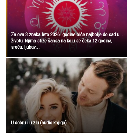
Za ova 3 znaka leto 2026. godine biće najbolje do sad u
životu: Njima stiže šansa na koju se čeka 12 godina,
sreću, ljubav...
U dobru i u zlu (audio knjiga)