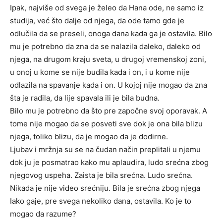
Ipak, najviše od svega je želeo da Hana ode, ne samo iz
studija, već što dalje od njega, da ode tamo gde je
odlučila da se preseli, onoga dana kada ga je ostavila. Bilo
mu je potrebno da zna da se nalazila daleko, daleko od
njega, na drugom kraju sveta, u drugoj vremenskoj zoni,
u onoj u kome se nije budila kada i on, i u kome nije
odlazila na spavanje kada i on. U kojoj nije mogao da zna
šta je radila, da lije spavala ili je bila budna.
Bilo mu je potrebno da što pre započne svoj oporavak. A
tome nije mogao da se posveti sve dok je ona bila blizu
njega, toliko blizu, da je mogao da je dodirne.
Ljubav i mržnja su se na čudan način preplitali u njemu
dok ju je posmatrao kako mu aplaudira, ludo srećna zbog
njegovog uspeha. Zaista je bila srećna. Ludo srećna.
Nikada je nije video srećniju. Bila je srećna zbog njega
Iako gaje, pre svega nekoliko dana, ostavila. Ko je to
mogao da razume?