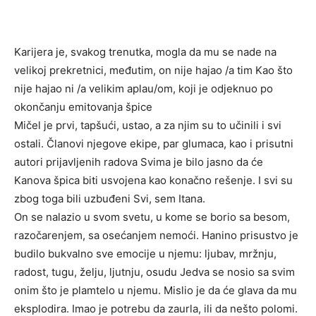
Karijera je, svakog trenutka, mogla da mu se nade na
velikoj prekretnici, međutim, on nije hajao /a tim Kao što
nije hajao ni /a velikim aplau/om, koji je odjeknuo po
okončanju emitovanja špice
Mičel je prvi, tapšući, ustao, a za njim su to učinili i svi
ostali. Članovi njegove ekipe, par glumaca, kao i prisutni
autori prijavljenih radova Svima je bilo jasno da će
Kanova špica biti usvojena kao konačno rešenje. I svi su
zbog toga bili uzbuđeni Svi, sem Itana.
On se nalazio u svom svetu, u kome se borio sa besom,
razočarenjem, sa osećanjem nemoći. Hanino prisustvo je
budilo bukvalno sve emocije u njemu: ljubav, mržnju,
radost, tugu, želju, ljutnju, osudu Jedva se nosio sa svim
onim što je plamtelo u njemu. Mislio je da će glava da mu
eksplodira. Imao je potrebu da zaurla, ili da nešto polomi.