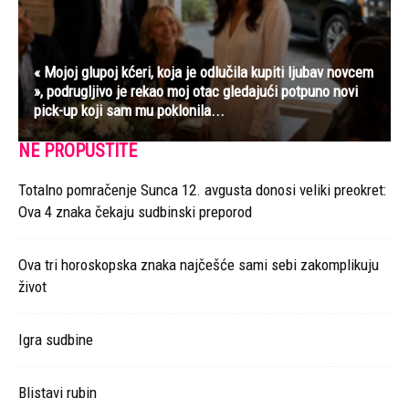
« Mojoj glupoj kćeri, koja je odlučila kupiti ljubav novcem
», podrugljivo je rekao moj otac gledajući potpuno novi
pick-up koji sam mu poklonila...
NE PROPUSTITE
Totalno pomračenje Sunca 12. avgusta donosi veliki preokret:
Ova 4 znaka čekaju sudbinski preporod
Ova tri horoskopska znaka najčešće sami sebi zakomplikuju
život
Igra sudbine
Blistavi rubin