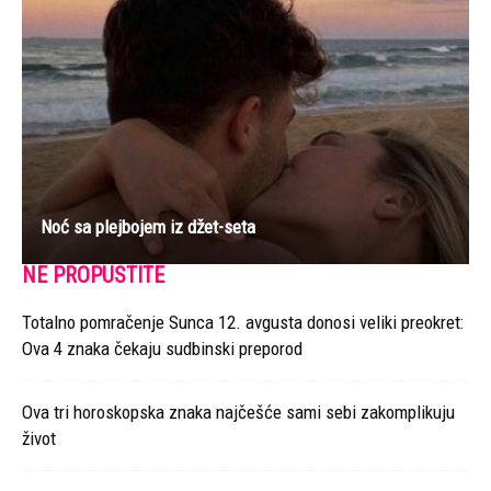
Noć sa plejbojem iz džet-seta
NE PROPUSTITE
Totalno pomračenje Sunca 12. avgusta donosi veliki preokret:
Ova 4 znaka čekaju sudbinski preporod
Ova tri horoskopska znaka najčešće sami sebi zakomplikuju
život