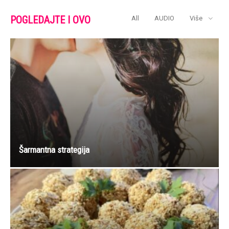
POGLEDAJTE I OVO
All
AUDIO
Više
Šarmantna strategija