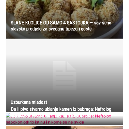
SLANE KUGLICE OD SAMO 4 SASTOJKA — savršeno
slavsko predjelo za svečanu trpezu i goste
Uzburkana mladost
Da li pivo stvarno uklanja kamen iz bubrega: Nefrolog
napokon otkrio istinu i nikome se ne sviđa