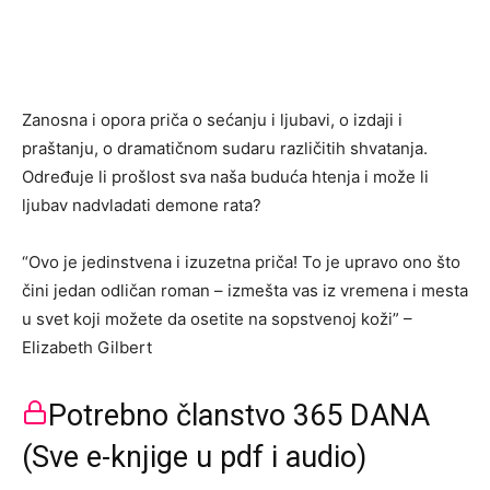
Zanosna i opora priča o sećanju i ljubavi, o izdaji i
praštanju, o dramatičnom sudaru različitih shvatanja.
Određuje li prošlost sva naša buduća htenja i može li
ljubav nadvladati demone rata?
“Ovo je jedinstvena i izuzetna priča! To je upravo ono što
čini jedan odličan roman – izmešta vas iz vremena i mesta
u svet koji možete da osetite na sopstvenoj koži” –
Elizabeth Gilbert
Potrebno članstvo 365 DANA
(Sve e-knjige u pdf i audio)