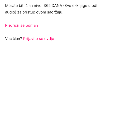
Morate biti član nivo: 365 DANA (Sve e-knjige u pdf i
audio) za pristup ovom sadržaju.
Pridruži se odmah
Već član?
Prijavite se ovdje